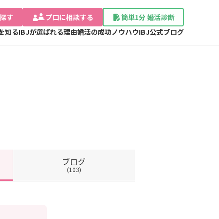
探す
プロに相談する
簡単1分 婚活診断
Jを知る
IBJが選ばれる理由
婚活の成功ノウハウ
IBJ公式ブログ
ブログ
(103)