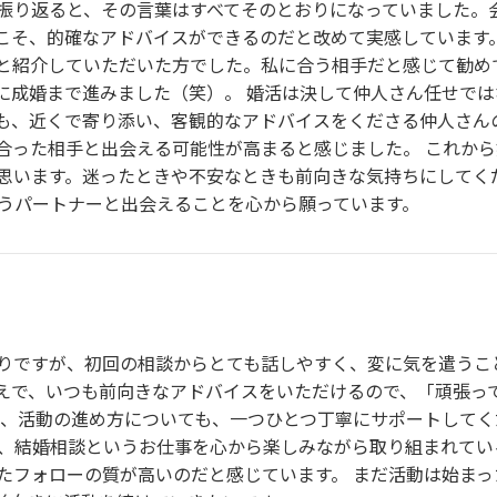
振り返ると、その言葉はすべてそのとおりになっていました。
こそ、的確なアドバイスができるのだと改めて実感しています
と紹介していただいた方でした。私に合う相手だと感じて勧め
に成婚まで進みました（笑）。 婚活は決して仲人さん任せで
も、近くで寄り添い、客観的なアドバイスをくださる仲人さん
合った相手と出会える可能性が高まると感じました。 これか
思います。迷ったときや不安なときも前向きな気持ちにしてく
合うパートナーと出会えることを心から願っています。
りですが、初回の相談からとても話しやすく、変に気を遣うこ
えで、いつも前向きなアドバイスをいただけるので、「頑張っ
影、活動の進め方についても、一つひとつ丁寧にサポートしてく
り、結婚相談というお仕事を心から楽しみながら取り組まれてい
たフォローの質が高いのだと感じています。 まだ活動は始ま