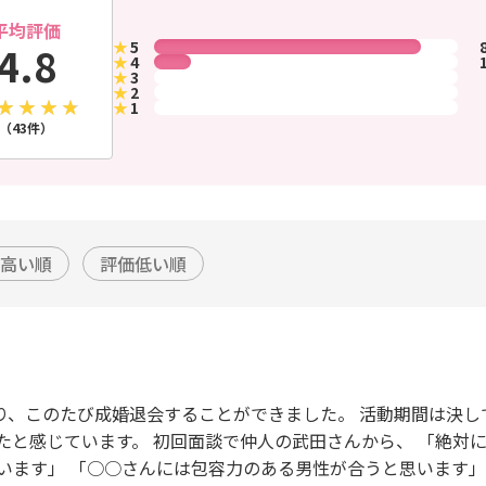
平均評価
★
5
4.8
★
4
★
3
★
2
★
1
（43件）
高い順
評価低い順
世話になり、このたび成婚退会することができました。 活動期間は
たと感じています。 初回面談で仲人の武田さんから、 「絶対に
います」 「○○さんには包容力のある男性が合うと思います」