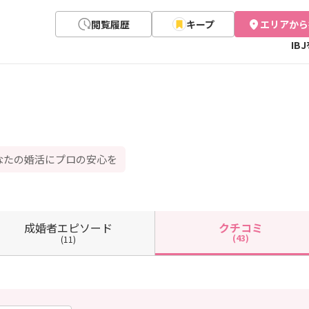
閲覧履歴
キープ
エリアから
IB
なたの婚活にプロの安心を
成婚者
エピソード
クチコミ
(43)
(11)