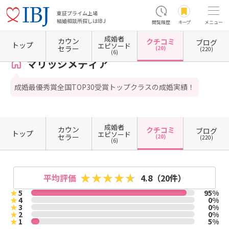
東証プライム上場
結婚相談所探しはIBJ
閲覧履歴
キープ
メニュー
成婚者
カウン
クチコミ
ブログ
ホーム
宮城県の結婚相談所
宮城県仙台市
マリッジメディア
クチコミ一覧
トップ
エピソード
セラー
(20)
(220)
(6)
マリッジメディア
成婚最優秀賞全国TOP30受賞トップクラスの成婚実績！
成婚者
カウン
クチコミ
ブログ
トップ
エピソード
セラー
(20)
(220)
(6)
平均評価
4.8
（20件）
★
5
95%
★
4
0%
★
3
0%
★
2
0%
★
1
5%