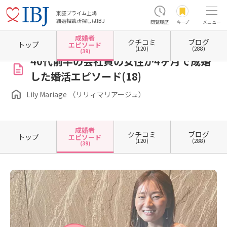
東証プライム上場
結婚相談所探しはIBJ
閲覧履歴
キープ
メニュー
成婚者
クチコミ
ブログ
ホーム
宮城県の結婚相談所
宮城県仙台市
Lily Mariage （リリィマリアージュ）
成婚
トップ
エピソード
(120)
(288)
(39)
40代前半の会社員の女性が4ヶ月で成婚
した婚活エピソード(18)
Lily Mariage （リリィマリアージュ）
成婚者
クチコミ
ブログ
トップ
エピソード
(120)
(288)
(39)