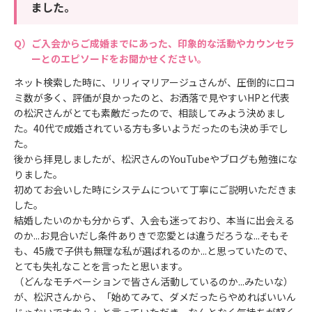
ました。
ご入会からご成婚までにあった、印象的な活動やカウンセラ
ーとのエピソードをお聞かせください。
ネット検索した時に、リリィマリアージュさんが、圧倒的に口コ
ミ数が多く、評価が良かったのと、お洒落で見やすいHPと代表
の松沢さんがとても素敵だったので、相談してみよう決めまし
た。40代で成婚されている方も多いようだったのも決め手でし
た。
後から拝見しましたが、松沢さんのYouTubeやブログも勉強にな
りました。
初めてお会いした時にシステムについて丁寧にご説明いただきま
した。
結婚したいのかも分からず、入会も迷っており、本当に出会える
のか...お見合いだし条件ありきで恋愛とは違うだろうな...そもそ
も、45歳で子供も無理な私が選ばれるのか...と思っていたので、
とても失礼なことを言ったと思います。
（どんなモチベーションで皆さん活動しているのか...みたいな）
が、松沢さんから、「始めてみて、ダメだったらやめればいいん
じゃないですか？」と言っていただき、なんとなく気持ちが軽く