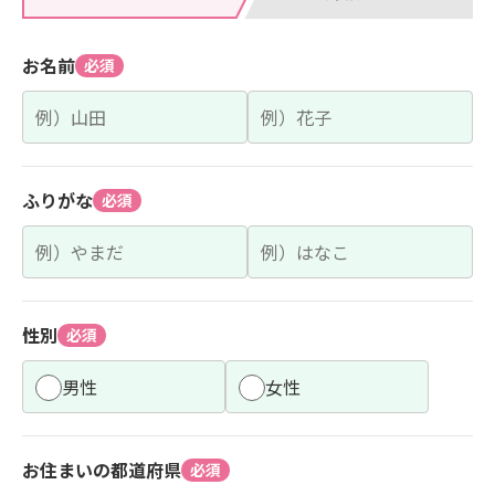
お名前
必須
ふりがな
必須
性別
必須
男性
女性
お住まいの都道府県
必須