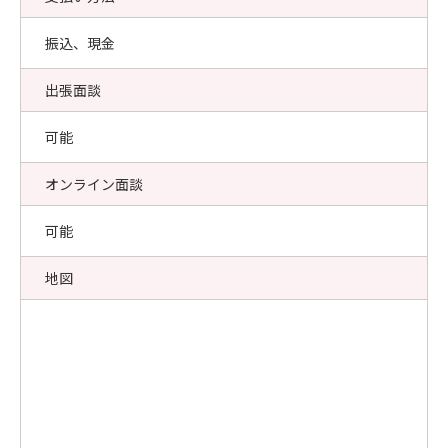
振込、現金
出張面談
可能
オンライン面談
可能
地図