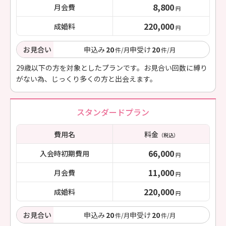
8,800
月会費
円
220,000
成婚料
円
お見合い
申込み
20
申受け
20
件/月
件/月
29歳以下の方を対象としたプランです。お見合い回数に縛り
がない為、じっくり多くの方と出会えます。
スタンダードプラン
費用名
料金
（税込）
66,000
入会時初期費用
円
11,000
月会費
円
220,000
成婚料
円
お見合い
申込み
20
申受け
20
件/月
件/月