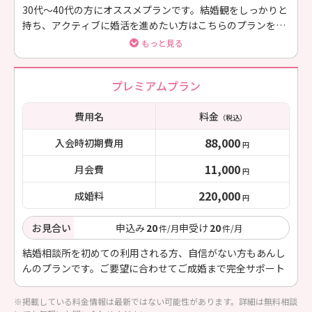
30代～40代の方にオススメプランです。結婚観をしっかりと
持ち、アクティブに婚活を進めたい方はこちらのプランをお
選びください
もっと見る
プレミアムプラン
費用名
料金
（税込）
88,000
入会時初期費用
円
11,000
月会費
円
220,000
成婚料
円
お見合い
申込み
20
申受け
20
件/月
件/月
結婚相談所を初めての利用される方、自信がない方もあんし
んのプランです。ご要望に合わせてご成婚まで完全サポート
※掲載している料金情報は最新ではない可能性があります。詳細は無料相談