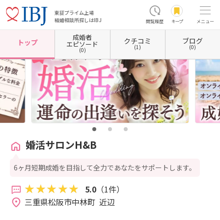
東証プライム上場
結婚相談所探しはIBJ
閲覧履歴
キープ
メニュー
成婚者
クチコミ
ブログ
ホーム
三重県の結婚相談所
三重県松阪市
婚活サロンH&B
トップ
エピソード
(1)
(0)
(0)
婚活サロンH&B
6ヶ月短期成婚を目指して全力であなたをサポートします。
5.0
（1件）
三重県松阪市中林町  近辺