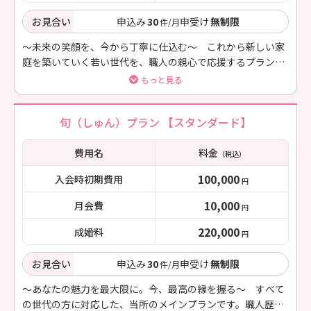
お見合い
申込み
30
申受け
無制限
件/月
〜未来の笑顔を、今から丁寧に仕込む〜 これから新しい家
庭を築いていく若い世代を、職人の親心で応援するプランで
す。初期費用を抑えてスタートできます。
もっと見る
旬（しゅん）プラン 【スタンダード】
費用名
料金
（税込）
100,000
入会時初期費用
円
10,000
月会費
円
220,000
成婚料
円
お見合い
申込み
30
申受け
無制限
件/月
〜あなたの魅力を最大限に。今、最高の縁を握る〜 すべて
の世代の方に対応した、当所のメインプランです。職人歴30