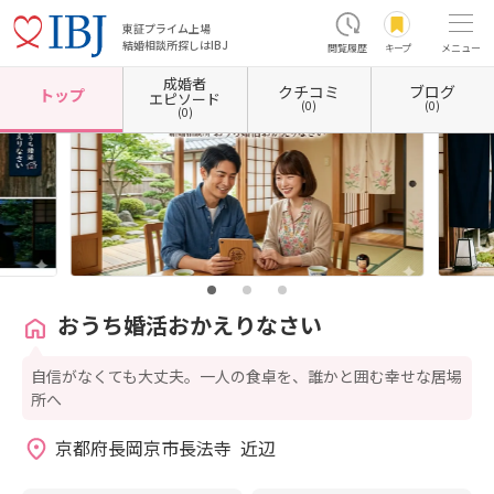
東証プライム上場
結婚相談所探しはIBJ
閲覧履歴
キープ
メニュー
成婚者
クチコミ
ブログ
ホーム
京都府の結婚相談所
京都府長岡京市
おうち婚活おかえりなさい
トップ
エピソード
(0)
(0)
(0)
おうち婚活おかえりなさい
自信がなくても大丈夫。一人の食卓を、誰かと囲む幸せな居場
所へ
京都府長岡京市長法寺  近辺