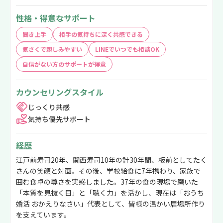
性格・得意なサポート
聞き上手
相手の気持ちに深く共感できる
気さくで親しみやすい
LINEでいつでも相談OK
自信がない方のサポートが得意
カウンセリングスタイル
じっくり共感
気持ち優先サポート
経歴
江戸前寿司20年、関西寿司10年の計30年間、板前としてたく
さんの笑顔と対面。その後、学校給食に7年携わり、家族で
囲む食卓の尊さを実感しました。37年の食の現場で磨いた
「本質を見抜く目」と「聴く力」を活かし、現在は「おうち
婚活 おかえりなさい」代表として、皆様の温かい居場所作り
を支えています。