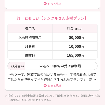
年の観察眼で、あなたに寄り添い徹底伴走します。
もっと見る
灯 ともしび【シングルさん応援プラン】
費用名
料金
（税込）
80,000
入会時初期費用
円
10,000
月会費
円
165,000
成婚料
円
お見合い
申込み
30
申受け
無制限
件/月
〜もう一度、家族で囲む温かい食卓を〜 学校給食の現場で
子供たちを見守ってきた経験から生まれたプランです。新し
い家族の笑顔への一歩を優遇価格で支えます。
もっと見る
※掲載している料金情報は最新ではない可能性があります。詳細は無料相談
にてお気軽にお問い合わせください。