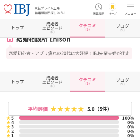
東証プライム上場
結婚相談所探しはIBJ
閲覧履歴
キープ
メニュー
成婚者
クチコミ
ブログ
ホーム
京都府の結婚相談所
京都府京都市
京都府京都市中京区
結婚相談所 Enison
トップ
エピソード
(5)
(9)
(0)
結婚相談所 Enison
恋愛初心者・アプリ疲れの20代に大好評！IBJ先輩夫婦が伴走
成婚者
クチコミ
ブログ
トップ
エピソード
(5)
(9)
(0)
平均評価
5.0
（5件）
★
5
100%
★
4
0%
★
3
0%
★
2
0%
★
1
0%