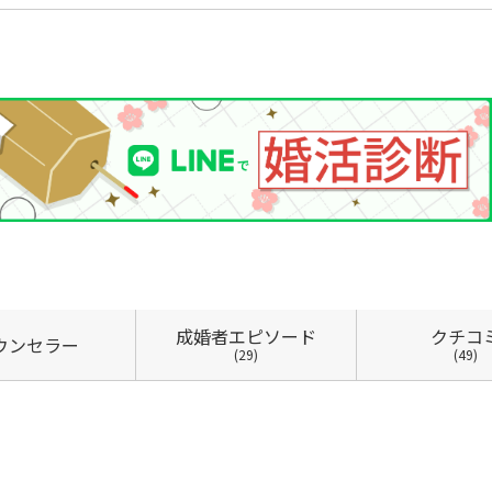
成婚者
エピソード
クチコ
ウン
セラー
(29)
(49)