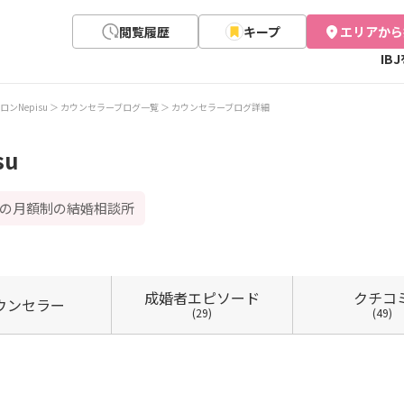
閲覧履歴
キープ
エリアから
IB
ンNepisu
カウンセラーブログ一覧
カウンセラーブログ詳細
su
町の月額制の結婚相談所
成婚者
エピソード
クチコ
ウン
セラー
(29)
(49)