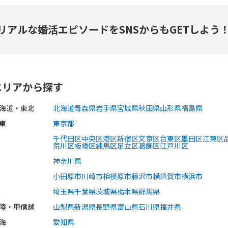
リアルな婚活エピソードを
SNSからもGETしよう
エリアから探す
海道・東北
北海道
青森県
岩手県
宮城県
秋田県
山形県
福島県
東
東京都
千代田区
中央区
港区
新宿区
文京区
台東区
墨田区
江東区
荒川区
板橋区
練馬区
足立区
葛飾区
江戸川区
神奈川県
小田原市
川崎市
相模原市
藤沢市
横須賀市
横浜市
埼玉県
千葉県
茨城県
栃木県
群馬県
陸・甲信越
山梨県
新潟県
長野県
富山県
石川県
福井県
海
愛知県