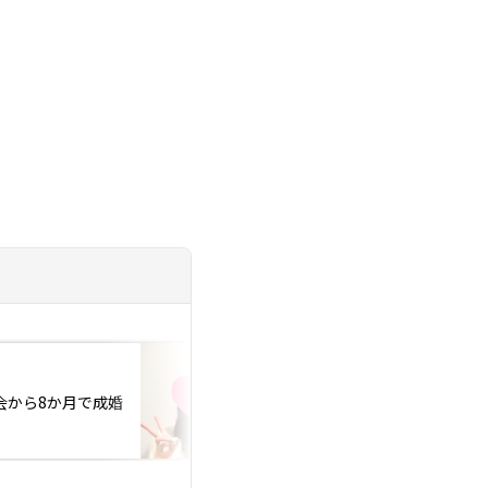
投稿日：2025.12.19
入会から8か月で成婚
【2025年11月】ご
で成婚退会！