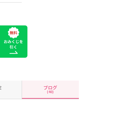
ミ
ブログ
(40)