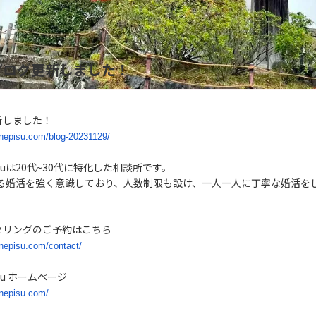
ブログ更新しました！
新しました！
.nepisu.com/blog-20231129/
suは20代~30代に特化した相談所です。
繋がる婚活を強く意識しており、人数制限も設け、一人一人に丁寧な婚活を
。
セリングのご予約はこちら
.nepisu.com/contact/
su ホームページ
.nepisu.com/