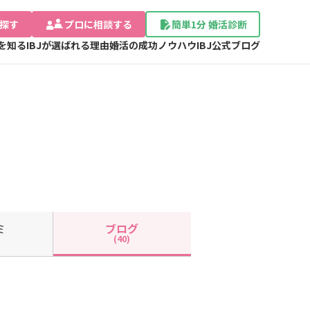
探す
プロに相談する
簡単1分 婚活診断
Jを知る
IBJが選ばれる理由
婚活の成功ノウハウ
IBJ公式ブログ
ミ
ブログ
(40)