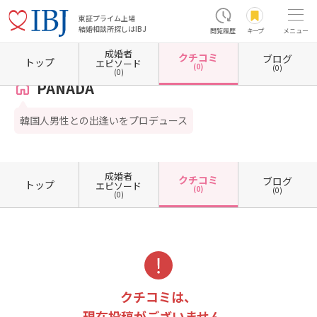
東証プライム上場
結婚相談所探しはIBJ
閲覧履歴
キープ
メニュー
成婚者
クチコミ
ブログ
ホーム
京都府の結婚相談所
京都府京都市
京都府京都市下京区
PANADA
クチコミ一
トップ
エピソード
(0)
(0)
(0)
PANADA
韓国人男性との出逢いをプロデュース
成婚者
クチコミ
ブログ
トップ
エピソード
(0)
(0)
(0)
クチコミは、
現在投稿がございません。