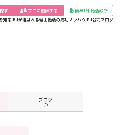
探す
プロに相談する
簡単1分 婚活診断
Jを知る
IBJが選ばれる理由
婚活の成功ノウハウ
IBJ公式ブログ
ブログ
(7)