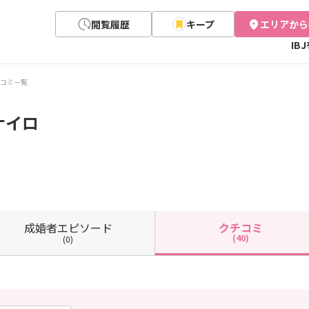
閲覧履歴
キープ
エリアから
IB
コミ一覧
ナイロ
成婚者
エピソード
クチコミ
(40)
(0)