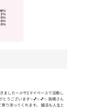
98%
3%
0%
0%
0%
したー🎉🎊🍾マイペースで活動し
うございます✨💕✨💕✨ 高橋さん
寄り添ってくれます。 婚活も人生と