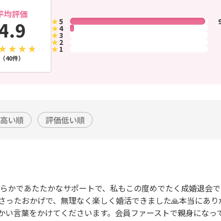
平均評価
★
5
4.9
★
4
★
3
★
2
★
1
（40件）
高い順
評価低い順
おらかであたたかなサポートで、私もこの度めでたく成婚退会できま
ったおかげで、無理なく楽しく婚活できました🙏本当にありがと
かい言葉をかけてくださいます。会員ファーストで親身になって