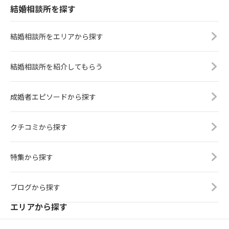
結婚相談所を探す
てくれば自然と爆モテが叶うはずで
す♡「私（俺）を見てくれ！」「こ
んなにすごいんだ！」なんて人より
結婚相談所をエリアから探す
も…「あなたをもっと知りたい！」
「あなたといると楽しい！」そんな
人と結婚したいですよね！私がたく
結婚相談所を紹介してもらう
さん苦戦した婚活から得たオタクで
も爆モテできる特徴をお伝えしまし
成婚者エピソードから探す
た♡また是非ご覧くださいね！＼Yo
utubeも始めました♡／こちらから
ご覧ください！
クチコミから探す
特集から探す
ブログから探す
エリアから探す