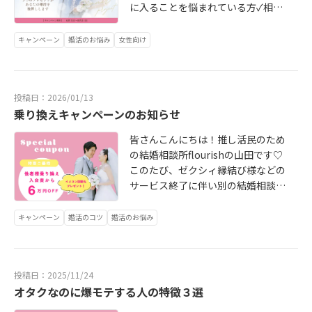
に入ることを悩まれている方✓相談
所に入った後も手厚いサポートが欲
しい方✓外見面でも特典やサポート
キャンペーン
婚活のお悩み
女性向け
があると嬉しい方✓まだ検討中だけ
ど話だけでも聞いてみたい方そんな
方にぴったりのプロジェクト、なん
投稿日：2026/01/13
と今回…ご用意いたしました！まず
乗り換えキャンペーンのお知らせ
その前に…flourishの無料面談は恋
愛やこれからの婚活へのお悩みを６
皆さんこんにちは！推し活民のため
０分ほどでオンライン・対面にて行
の結婚相談所flourishの山田です♡
っております♡そのため、全国の方
このたび、ゼクシィ縁結び様などの
に対応しております！さあそれで
サービス終了に伴い別の結婚相談所
は、プレゼント全て公開していきま
を探されている方や「今あまりうま
すよ！なんと対面無料相談を横浜で
くいってないな…」と他相談所へ乗
キャンペーン
婚活のコツ
婚活のお悩み
受けて下さる方には「骨格診断」を
り換えを検討されている方に向けて
その場で無料プレゼントいたしま
「乗り換えキャンペーン」を実施す
す！骨格によって、重心バランスや
ることが決まりました！特典は二つ
似合う素材、似合いやすい形などが
投稿日：2025/11/24
♡➡自己負担を少なく始められます
分かりますので婚活ファッションに
オタクなのに爆モテする人の特徴３選
（ライトプラン・20代限定応援プラ
も活かしていただけます！※無料面
ンの場合は4万円オフ）➡イメージコ