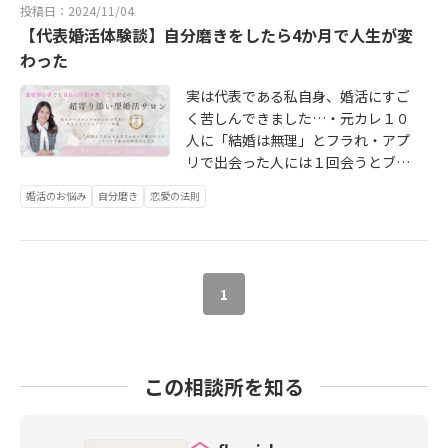
を聞くだけでもOKなのでお気軽に無
投稿日：2024/11/04
女子が結婚に向いているか？」①自
序まで丁寧に基礎を解説します！以
ョン」が多すぎるとまるで尋問にな
料相談にお越しください♡【期間】2
【代表婚活体験談】自分磨きをしたら4か月で人生が変
分で自分のご機嫌が取れる推し活が
上の５大特典が今回のプロジェクト
ります💦ここで会話上手が使うのが
026/6/30入会まで【対象者】・他結
あることで自身の安定を図れる素敵
わった
となりますみなさまいかがでしたで
「まずはクローズドクエスチョン」
婚相談所での活動中の方・他同等の
な女性が多いのが魅力の一つ男性が
しょうか？イメコンである代表だか
という技！お互いに緊張した空間で
価格帯でのマッチングサービス等で
実は代表である私自身、婚活にすご
結婚する際に重要視することは「安
ら叶えられる婚活サポートがありま
まずは相手が考えすぎずに答えられ
活用中の方※マッチングアプリは対
く苦しんできました…・元カレ１０
定していて安心して過ごせる」とい
す実際に４か月で結婚した代表だか
る質問を投げかける優しさがあると
象外詳細は無料相談よりぜひご確認
人に「結婚は無理」とフラれ・アプ
うこと推し活女子はこれが叶えられ
ら伝えられる婚活ノウハウがありま
完璧！「駅の中、迷いませんでした
ください！
リで出会った人には１回会うとブロ
ているのです✨②自分を幸せに出来
す是非一緒に一歩踏み出せたら嬉し
か？」「ここ、来たことあります
ックされまくり・街コンで知り合っ
る方法を知っているいわゆる「結婚
いです♡どうぞ気軽なお気持ちでご
か？」「朝は早起きさせちゃいまし
婚活のお悩み
自分磨き
恋愛の法則
た人たちからは「なんか違う」と…
したら私を幸せにして！」という
連絡くださいね！
たか？」など、すぐに答えられる質
連戦連敗記録を重ね続ける私でし
「くれくれ女子」ではなく推し活女
問から会話を始めるのがオススメで
た。でも、ある時、「このままじゃ
子は自分一人でも幸せに過ごせる
す♡続いては「リアクションが良
いけないんだ！」と思い立ち「結婚
「超無敵マインド」を持っています
い」という技ですこれ、オタクの方
したい！愛されたい！」と願いを込
1
♡③相手に依存しすぎない「推し」
はわりと習得済みの場合が多いので
め「自分磨き」を始めました。これ
もいるからこそお相手に依存しすぎ
はないでしょうか？・推しがLIVEで
がまさに究極の愛され術だったと感
ずに過ごせるのが最強の魅力！推し
現れた瞬間…・ランダム缶バッジで
じています今回は当サロンのサポー
活をしているからこそ叶えられる
推しが一発で出た瞬間…・推しのビ
この相談所を知る
ト内容でもある「自身の魅力を上
「ずっと幸せな結婚」の形がありま
ジュが「イイじゃん」な時…あなた
げ、愛され度を高めスピード婚を目
す✨婚活に踏み出すか悩んでいる方
はきっと「最高のリアクション」が
指す」方法をお伝えしていきます♡
結婚したいけどどうしたらいいのか
出来ているはず！（あ、これ私のテ