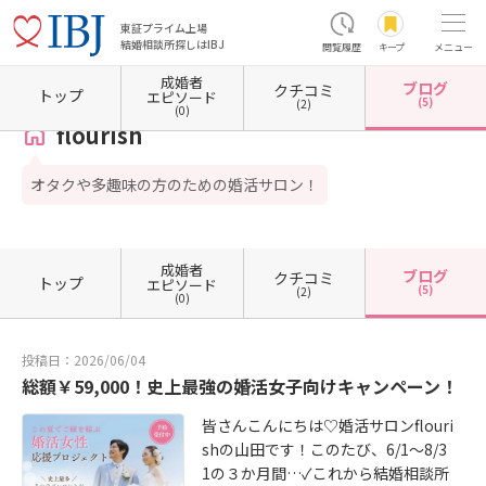
東証プライム上場
結婚相談所探しはIBJ
閲覧履歴
キープ
メニュー
成婚者
ブログ
クチコミ
ホーム
神奈川県の結婚相談所
神奈川県横浜市
神奈川県横浜市西区
flourish
カウン
トップ
エピソード
(5)
(2)
(0)
flourish
オタクや多趣味の方のための婚活サロン！
成婚者
ブログ
クチコミ
トップ
エピソード
(5)
(2)
(0)
投稿日：2026/06/04
総額￥59,000！史上最強の婚活女子向けキャンペーン！
皆さんこんにちは♡婚活サロンflouri
shの山田です！このたび、6/1～8/3
1の３か月間…✓これから結婚相談所