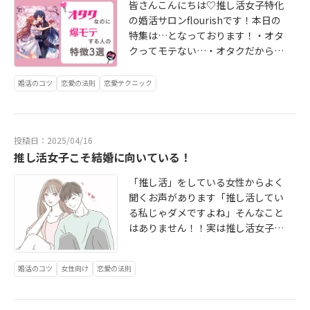
談はオンラインご希望の方、入会後
皆さんこんにちは♡推し活女子特化
ンサルタントでもある代表があなた
の定期面談に振替可能※または遠方
の婚活サロンflourishです！本日の
の外見の魅力を引き出します（ライ
の方は要相談とさせていただいてお
特集は…となっております！・オタ
トプランの場合は顔タイプ診断®のみ
りますオンライン・対面の両方で診
クってモテない…・オタクだから結
※女性限定）こちら二つを豪華プレ
断が出来る「顔タイプ診断®」の割引
婚できない・オタクだと嫌がられる
ゼント！当社ではしっかりお時間を
チケットをプレゼントしておりま
そんな時代は実はもう過ぎ去ってい
婚活のコツ
恋愛の法則
恋愛テクニック
いただいてカウンセリングしたうえ
す！なお、入会の有無は問いません
ます！そう、オタクは当たり前の文
で超丁寧なプロフィール作りや写真
のでご安心ください♡一番嬉しいポ
化になっているんです！カウンセラ
撮影さらには独自の結婚軸ワークに
イントがこちらの入会時費用から￥2
ーである私自身も婚活中にオタク文
臨みます！・早く活動を始めてもな
0,000オフです♡コース問わずご使用
投稿日：2025/04/16
化で苦戦することは何年減っていた
かなかうまくいかない…・活動を始
いただけますよ！ご入会いただいた
推し活女子こそ結婚に向いている！
ように思います今日はオタクでもモ
めたけどこれでよかったのか不安に
後に、プロフィール撮影やお見合
テる人の特徴を3つお伝えするので是
なる…そんなお悩みを抱えたままの
「推し活」をしている女性からよく
い・デートなどで着用するコーディ
非皆さんの婚活にもご活用ください
婚活では「本当に叶えたい結婚」が
聞くお声があります「推し活してい
ネートやメイク用品のお買い物に無
♡これはどういうことなのか？実は
叶えられなくなってしまいます当社
る私じゃダメですよね」そんなこと
料で同伴させていただきます♡※横
質問をするというのにも種類があり
ではイメコン診断で「似合う抜群の
はありません！！実は推し活女子の
浜・有楽町での同行が基本、入会後
ます「自分の言葉で説明をする」回
ビジュ」を引き出し「結婚軸ワー
方が「結婚」に向いている部分もあ
要相談無料でメイク基礎レッスンを
答が必要なオープンクエスチョン
ク」を徹底的に行ってからプロフィ
るんです…♡「推し活」「オタク」
入会後にプレゼント！オンラインで
「はい・いいえ」で答えられるクロ
ール公開をして実際に即日お申し込
婚活のコツ
女性向け
恋愛の法則
に対してネガティブな印象を抱く方
のメイク基礎レッスンとなりますの
ーズドクエスチョンこの２種類があ
みが殺到しています「未来を見据え
の方が少なくなってきたのが世間の
でご自宅から荷物を持っていく必要
るのですが…質問で会話を広げるの
た」活動が成功のカギ！まずはお話
流れでもありますではなぜ「推し活
なしです！アイテムの使い方や、順
は良いのですが「オープンクエスチ