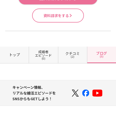
か」になるには？一番は日頃から
「自分と向き合う」ということ自分
が話している時の自分の表情、見た
資料請求をする
ことある？実はない人の方が多いと
思います。鏡の前で自己紹介をして
みてほしい鏡の前で相手に聞きたい
ことを質問してみてほしい「意外と
自分の顔が動いていない」はず！コ
ミュニケーションにおける伝達の割
成婚者
合は「言葉」そのものよりも「見た
ブログ
クチコミ
トップ
エピソード
(5)
(2)
目」「音」といった外見が９割を占
(0)
めます！！！！表情が半分を占めて
しまう…だからこそ豊かな表情を磨
きたい！磨く方法として・毎日１分
でも鏡に話しかけてみる・ドラマや
アニメ、映画などで感情を動かす・
キャンペーン情報、
人と話すときに表情に意識を増やす
リアルな婚活エピソードを
これらがオススメですよ♡ここまで
SNSからもGETしよう！
読んでくださりありがとうございま
した！全ては「相手への思いやり」
とともにあなたの「素直さ」が乗っ