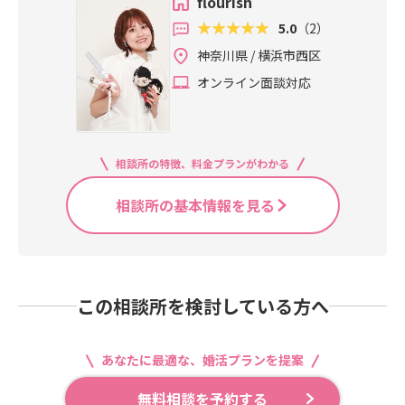
flourish
悩んでいる方実際に４か月のスピー
ンションが上がる瞬間ですｗｗｗ）
ド婚を叶えた「超オタク」カウンセ
5.0
（2）
出先で叫ぶほどのリアクションはオ
ラーの私にいつでもお気軽にご相談
ススメしませんが「楽しい」「嬉し
神奈川県 / 横浜市西区
ください♡（是非オタトーク・推し
い」「おいしい」などポジティブな
オンライン面談対応
トークもしましょう！）婚活サロン
感情を爆発させるのは最強！！さら
flourishやまだみおり
には、お相手のお話しに対して「え
ーー！すごいです！」「そうなんで
すか！？」「知らなかったです！」
相談所の特徴、料金プランがわかる
などと良いリアクションが出来ると
なお最高！推しと彼・彼女は＝では
相談所の基本情報を見る
ないけど。推しから貰ったたくさん
の感情は貴方をより魅力的にしてい
ますよ♡これは②のリアクションに
も通ずる面がありますね「緊張や不
安から、表情が硬くなるんです…」
この相談所を検討している方へ
これは私の会員様からもよく聞くお
悩みです緊張自体は悪いことじゃな
い！むしろそれだけ誠実に相手と向
あなたに最適な、婚活プランを提案
き合おうとしている証拠！ではこの
緊張や不安に打ち勝って「表情豊
無料相談を予約する