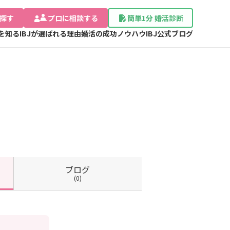
探す
プロに相談する
簡単1分 婚活診断
Jを知る
IBJが選ばれる理由
婚活の成功ノウハウ
IBJ公式ブログ
ブログ
(0)