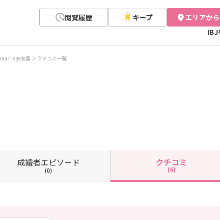
閲覧履歴
キープ
エリアから
IB
marriage友葉
クチコミ一覧
成婚者
エピソード
クチコミ
(6)
(0)