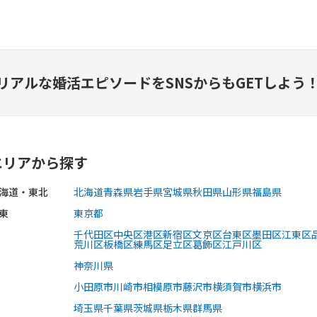
リアルな婚活エピソードを
SNSからもGETしよう
エリアから探す
海道・東北
北海道
青森県
岩手県
宮城県
秋田県
山形県
福島県
東
東京都
千代田区
中央区
港区
新宿区
文京区
台東区
墨田区
江東区
荒川区
板橋区
練馬区
足立区
葛飾区
江戸川区
神奈川県
小田原市
川崎市
相模原市
藤沢市
横須賀市
横浜市
埼玉県
千葉県
茨城県
栃木県
群馬県