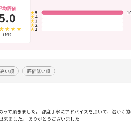
平均評価
★
5
1
5.0
★
4
★
3
★
2
★
1
（6件）
高い順
評価低い順
にのって頂きました。 都度丁寧にアドバイスを頂いて、温かく
出来ました。 ありがとうございました