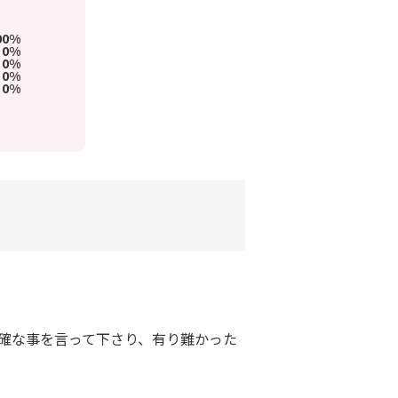
00%
0%
0%
0%
0%
的確な事を言って下さり、有り難かった