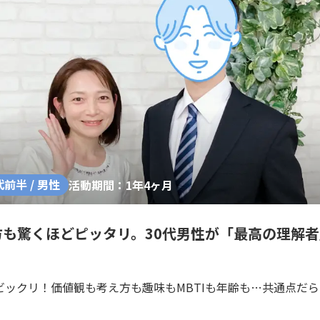
代前半 / 男性
活動期間：1年4ヶ月
方も驚くほどピッタリ。30代男性が「最高の理解
ビックリ！価値観も考え方も趣味もMBTIも年齢も…共通点だ