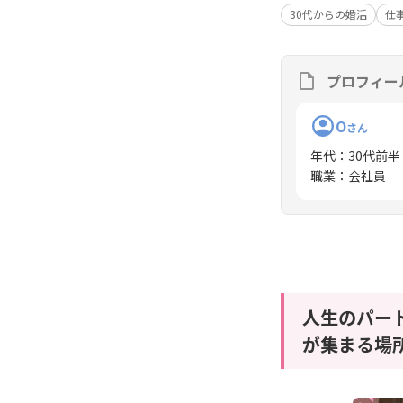
30代からの婚活
仕
プロフィー
O
さん
年代
：
30代前半
職業
：
会社員
人生のパー
が集まる場