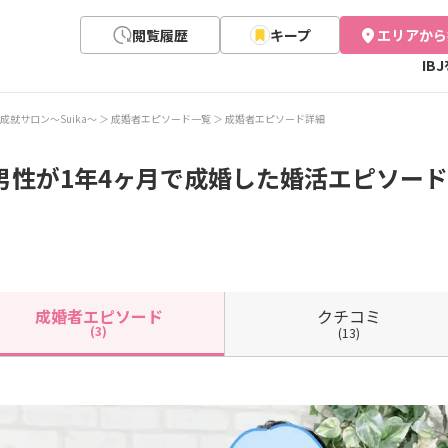
閲覧履歴
キープ
エリアから
IB
成就サロン～Suika～
成婚者エピソード一覧
成婚者エピソード詳細
男性が1年4ヶ月で成婚した婚活エピソード(
クチコミ
成婚者
エピソード
(3)
(13)