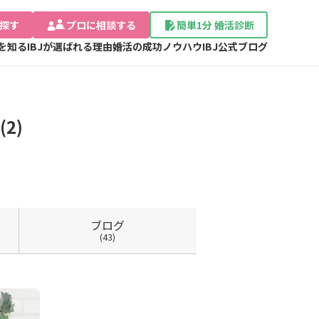
探す
プロに相談する
簡単1分 婚活診断
Jを知る
IBJが選ばれる理由
婚活の成功ノウハウ
IBJ公式ブログ
2)
ブログ
(43)