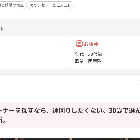
事と婚活の両立
カウンセラーと二人三脚
ル
お相手
年代
：
30代前半
職業
：
医療系
トナーを探すなら、遠回りしたくない。30歳で選
所。