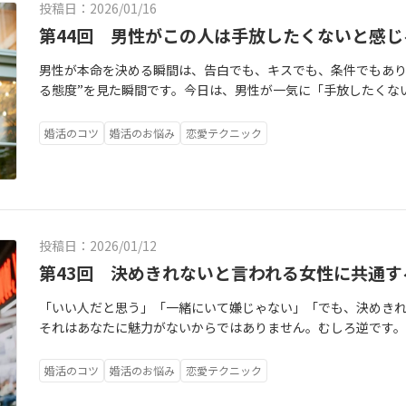
その「安心感」こそが、何十年も続く結婚生活の真の土台にな
投稿日：2026/01/16
り回される恋愛が起きているとき、あなたの心には**「自分の
と提案してみる。この小さな積み重ねが、「自分の意見を言っ
くいです。ナオト式では、遠慮が続く状態を「自分の気持ちを
吸、緊張、安心感。頭よりも先に、体は答えを知っています。
パス（幸せな結婚へのコンパス）」**を起動させましょう。幸
な……」という不安な波動は、画面越しにお相手にも伝わって
択をしたとき。あなたの婚活には、驚くほど劇的な変化が訪れま
る」**という現象が起きています。これをナオト式では**「比
第44回 男性がこの人は手放したくないと感じ
なり、あなたの心に「安心の土台」を作っていきます。お相手から
す。自分を後回しにしていると、相手にも「この扱いで大丈夫な
ごす姿を想像する。そのときの心の静けさを信じる。次のデー
図だけで歩くのではなく、あなたの内側にある「安心感」とい
ってもなくても、私は今この瞬間を楽しんでいる」という余裕
を取り戻します。**条件に合わせて自分を作る必要がなくなり
んでいます。「彼がこう言ったから、私は幸せ」「彼がこうし
前に3秒だけ目を閉じてください。そして、自分の体に聞いてみ
す。遠慮は優しさのつもりでも、続くと“絆を育てるチャンス”
に近い時間を過ごしてみてください。散歩、買い物、何気ない
「婚」と「コンパス」を掛け合わせたこの指針は、迷いの中に
なたは**「もっと追いかけたくなる、魅力的な女性」**へと映
ります。すると、あなたの表情は柔らかくなり、声には温かみが
男性が本命を決める瞬間は、告白でも、キスでも、条件でもあり
たの価値を測る「ものさし」を、自分ではなく、お相手の手に
なっていませんか？胃のあたりが、重たくなっていませんか？
どうしたかった？」飲み込んだ言葉、一瞬よぎった「ん？」を
さないこと。このテーマを、より日常の目線で深掘りした内容をHa
えてくれます。あなたが今、お相手の顔色を伺って苦しいのは
着を手放した瞬間に、お相手からの連絡が増えたり、デートの
「本物のあなた」に惹かれる、本当に相性の良いお相手が、不思
る態度”を見た瞬間です。今日は、男性が一気に「手放したくな
がちょっと動くたびに、あなたの世界が激しく揺れ動くのは当然
声が聞こえませんか？その**「違和感」こそが、あなたの魂が発
える最初の一歩です。「嫌だ」「疲れる」「何か違う」その感
ます。第23回“幸せになれない気がする”と感じたときに、心の
ていて、あなた自身の「心の色（自分色）」が消えかけているか
くあります。それは、お相手が「あなたの自由な魂」に惹きつけ
お見合いやデートでの「直感力」が研ぎ澄まされます。**条件
す。男性が恋愛で一番怖いのは、実はこれ。どれだけ優しい男性
常に**「守りモード」**に入ります。嫌われないための「正解
感じることは、わがままでも冷酷でもありません。それは、あ
たを守るための大切な情報です。相手に合わせ続けて得る“平穏
ど、“最初からうまくやろう”としていない」※IBJブログでは
自分の中心にセットし直すための3ステップをお伝えします。（
何より**「あなた自身の心が、凪（なぎ）のように穏やかになる
けるようになります。「この人は優しそうに見えるけど、本当は
は安心して一緒にいられるか感情が安定しているか俺が頑張り
る。その結果、あなたの魅力である「自然体な笑顔」や「感情
応」なのです。まずはその声を、「あ、私、今嫌だと思ってる
心”を選んでいい。条件だけではなく、「私が私のままで呼吸で
婚活のコツ
婚活のお悩み
恋愛テクニック
い方をやさしく整理しています。今回のテーマについて、YouT
今日、交際終了になったら、具体的に何が一番怖いのかな？」
と眠り、自分の好きなことに没頭できる。そんな精神的な自立
といると心が安らぐ」そんなふうに、魂レベルでの相性を瞬時
と、一気に“未来視点”に切り替わる。それは——具体的には、
です。少し、ある仮交際中の女性の姿を想像してみてください
と認めてあげてください。「断ること＝関係を壊すこと」とい
す。次のデート、次のLINEで、小さなリクエストを1つだけ出
話ししています。✔条件と心がズレる瞬間✔判断に疲れたときの
見合いから始めるのが面倒」「一人になるのが寂しい」「自分
重し合える理想の夫婦関係」の土台になるのです。ここまで読
り、**成婚後の夫婦関係が、圧倒的に豊かになります。**条件
取らせない自分のペースを持っているこの瞬間、男性の心の中
に待った彼からのLINEです。でも、開いてみると、そこには予
トと一緒に、新しい定義をインストールしてください。「適切
な」「この時間は少しゆっくりしたい」小さな本音を外に出す
らしあわせコンパスサポーター♡ナオト「自分の判断に自信が
答えを、否定せずに眺めてください。可視化することで、「あ、
まう理由」や「自分を出せなくなってしまう背景」は、実はもっ
なかった」という後悔が訪れます。でも、魂で選んだ相手とは
なくていい」正直に言うと——“好き”より先に“楽だな”と感じ
「了解です」という短い一言だけ。その瞬間、心臓がキュッと締
『最大の誠実さ』である」もし、あなたが「No」と言っただけ
それで崩れる関係なら、あなたの器に合わなかっただけ。もっと
そんな方へ。3分でわかる《しあわせコンパス診断》を公式LINE
倒くささ”や“孤独感”を恐れていたんだな」と、感情を切り分
ppyforyou公式ブログでは、婚活の現場で実際によくある心
えられる」という確信があります。それは、お互いの存在そのも
要です。冷められる女性は、不安をすぐ相手に預ける気持ちを
「あれ、私、何か変なこと送ったかな？」「昨日のデート、実
は、あなたの魂を愛していたのではなく、「自分の思い通りに
連コンテンツ・第25回「うまくいく人ほど、“最初からうまくや
「この人でいいのかな」という迷いは、あなたが人生を大切に
最優先する）お相手にどう思われるかではなく、「私は今、どう
ています。🔸あわせて読みたい記事▶【関連ブログ①】第22回
無視して進むことは、人生の大切な時間を「妥協」に捧げるこ
の軸一方、選ばれる女性は、不安を一度自分で受け止める相手
で順調に進んでいた仕事の資料が、急に色を失ったように見え始め
んな人と結婚しても、あなたを待っているのは、一生続く我慢の
ない気がする”と感じたときに、心の中で起きていること・しあ
肩書きでも条件でもなく、その人の隣にいる自分を、好きでい
てください。「コーヒーのおかわりが欲しいな」「この話は、
【関連ブログ②】第23回“幸せになれない気がする”と感じたと
人生の大切な時間を「真実」に捧げることなのです。ここまで
投稿日：2026/01/12
性は、「守らなきゃ」ではなく「一緒にいたい」と感じる。不
画面を読み返します。これまでのやり取りを遡って、自分の言葉
言ったとき。「そうなんだね、教えてくれてありがとう。じゃあ
遠慮があたりまえ、本音がわからない…」というあなたへ。公式L
ず、信頼できる第三者と一緒に整理することも立派な選択です。あ
という「外側の天気」を気にするのをやめて、自分の心の「体温
は書ききれない「我慢が習慣になってしまった心の仕組み」や
に正直になれない理由」や「心の声を無視してしまう背景」は
なんだな」と自分で認める。相手ではなく、自分が立て直せる
第43回 決めきれないと言われる女性に共通す
し」を始める。友達に相談しても「考えすぎだよ」と言われる
に考えよう」そう言ってくれる男性こそが、あなたが人生を預
ス診断」を公開しています。今の苦しさの正体が“見える化”され
仮交際#結婚相手の見極め#心の軸#しあわせコンパス#ナオト式
を大切にし始めると、コンパスの針は力強く自分の中心を指し示
く言葉にしています。今回のテーマについて、YouTubeでは
ます。Happyforyou公式ブログでは、婚活の現場で実際に
は自然と惹かれる。🌷不安になったとき、すぐ送らずに10分だ
「巨大な波」に飲み込まれて、溺れそうになっている。夜、家に
境界線を引けるようになったあなたには、魔法のような変化が訪
Eはこちらから（無料診断実施中）楽な恋愛とは、何も考えない
できる結婚
じる）「ちゃんとしていない私を見せたら、大切にされない」
ます。文章では伝えきれない・迷っているときの心の動き・「
掘り下げています。▶【関連ブログ①】第27回「"ありのままの
「いい人だと思う」「一緒にいて嫌じゃない」「でも、決めき
いく。📩公式LINE第45回：「“大切にされない恋愛”を終わらせ
呂に入るタイミングすら逃してしまう。「彼から連絡が来れば
が変わります。相手に合わせるのをやめ、自分の感情に素直にな
ん。それは「自分の感覚を、相手と同じくらい大切に扱える恋
漏らした本音や、ちょっとした弱音こそが、お相手があなたを
分軸に戻るリアルな感覚を、実際の相談現場の視点でお話しし
②】第28回「“いい人止まり”で終わってしまう、本当の理由」
それはあなたに魅力がないからではありません。むしろ逆です。
本命女性#手放したくない#しあわせコンパス#心の軸婚活#ナオ
す時間は、まさに自分の人生の主導権を、お相手の指先に委ね
しい美しさ」が溢れ出します。その輝きに、あなたと本当に価
ました。自分に「お疲れ様」と言ってあげてください。安心でき
完璧な自分を演じて「素晴らしい人だ」と思われるよりも、不
サポーター♡ナオト今日から、お相手にLINEを送った後は、こ
なってしまった心の仕組み」や「安心できる関係へ戻るヒント
通点があります。今日はその正体を、静かに解き明かします。男
方のご相談を受けていて、私がいつもお伝えすることがあります
られてくるのです。次に、「本物の信頼関係」が築けるようにな
いいのかな”と迷いが出たとき、最後に信じるべき唯一のもの」
ッとする」と思われること。その価値を、何よりも強く信じて
時間は、神様がくれた“自分へのギフトタイム”だ」**と。返信
ーマについて、YouTubeでは声と言葉で、もう少し噛み砕い
でも“決断”には至っていないという、とても曖昧な場所。この
て冷たい人」ではない、ということです。振り回されない女性
婚活のコツ
婚活のお悩み
恋愛テクニック
ハッキリさせることで、お相手も安心して本音を言えるようにな
する結婚相手の見極め方～#婚活#IBJ#苦しい恋愛#遠慮しすぎ
顔色を伺うのをやめたとき。そこには、想像もしなかったような
く。ゆっくりと湯船に浸かって香りを愉しむ。あるいは、ただ
「何かが違う」と感じた時の心の整理法・条件と感情のバラン
います。一緒にいて安心居心地はいいでも「決める理由」が見え
つでも戻れる場所」です。お相手がどんな態度であれ、「それは
夫だ」という信頼が、何十年経っても色褪せない、強い絆の土台
心できる関係#アラフォー婚活#自己肯定感#自分らしく生きる
あなた自身の呼吸が驚くほど深くなります。「変に思われない
に使う時間」を一旦お休みして、「自分のためだけに使う贅沢
を、実際の相談現場の視点でお話ししています。▶動画はこち