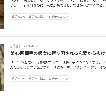
まではいいけれど、ここからは嫌です」と、自分の聖域を守るた
「別に、無理をしてるつもりはないんです」「我慢してるって
し、条件というのはあくまで「外側から見たその人のスペック
こと」をしてしまっています。それは、**「自分の感情を、お
力強い両手へと戻ってきます。お相手との距離を縮めるのは、LI
*を起動させましょう。幸せ婚パスの針が「条件」を指している
に、この境界線が霧のように曖昧な人は、他者の要求や期待が
いし……」それなのに、恋愛が始まると、なぜか心が重くなる
う」「価値観が似ているから、大きな衝突はないだろう」これ
る」**ということです。「本当は、その言い方は少し悲しかっ
絡がない時間も、自分を機嫌よく保てているか」という精神的な
れ、「これでいいはず」という言い聞かせの中で生きています
のを許してしまいます。その結果、あなたの心は他者によって消
たり消耗してしまう。そんな“理由のわからない苦しさ”を抱え
過ぎません。もちろん、条件は大切です。共に生活を築くパー
かった」そんな、砂粒のように小さな違和感を、あなたは「和
なあなたの心を整える指針、**「幸せ婚パス（幸せな結婚へのコ
るとき、あなたは心で感じ、自分の真実に従い、「これがいい」
ここで、優しいあなたが誤解しやすいことがあります。「境界線
まずくのは、目に見える大きな我慢ではなく、日常に溶け込ん
も、人には理屈では説明できない心（魂）の感覚があります。
捨ててきたはずです。ナオト式では、この状態を**「自分に対す
婚活のコツ
婚活のお悩み
恋愛テクニック
パスの針が正しく「自分」を指しているとき、あなたの幸せはLI
い人だけど何かが違う」という状態は、コンパスの針が二つの
い？」「断るなんて、わがままで自分勝手なことじゃないの？」
いない“つもり”なのに心が疲れてしまう理由と、そこから抜け
心が「……でも、何か違う」と呟いている。この頭と心のズレ
分で自分の心の声を無視し続けていると、あなたの魂はどんど
に、通知が鳴らないことで死ぬほど不安になるのは、コンパス
「魂」の方へと定めるために、次の3ステップを実践してみまし
の真逆です。境界線を引けない人ほど関係は壊れやすく、境界線
慢」と「遠慮」は、似ているようで少し違います。我慢は“やり
ば良いほど、頭は「断る理由がない」と判断します。すると、心
だ」というメッセージを受け取ってしまいます。自分自身でさ
てしまっているからです。「婚活」という言葉には「結婚（婚
ず、あなたが作り上げてきた「理想の条件リスト」を、ノート
育むことができます。なぜなら、境界線がない関係は、常に「
しさ。一方で遠慮は、「これくらいなら言わなくていいか」「
押し込めてしまう。その積み重ねが、慢性的な不安として残って
から大切に扱うことは、鏡の法則として非常に難しいことなの
での「自分自身の魂の純度（魂）」も含まれていると私は考えて
長、職業、趣味……すべてを見える形にするのです。そして、そ
らです。でも、境界線がある関係は、お互いが「これ以上は苦
も」と、自分の感覚を静かに引っ込めてしまうこと。あなたは
誠実で、話もきちんと聞いてくれる。予約も完璧、エスコート
いるその波動は、言葉にしなくてもお相手に伝わります。そし
コンパスを保つための3ステップを実践してみましょう。（「ス
奥にしまいましょう。これは「条件を捨てる」という意味ではな
というルールを尊重し合えるため、不毛な探り合いがなく、圧倒
す。でもその優しさが、いつの間にか自分の気持ちを後回しに
しれません。食事中は「本当にいい人だな」と何度も思う。頭の
さ」が、結果としてお相手の心を遠ざけてしまう……という、
間、スマホを「見える場所」に置いていませんか？視界にスマ
て、素の自分で相手を見る」**という儀式です。条件は後から
投稿日：2026/01/17
境界線を引くことは、相手を拒絶することではありません。それ
は、こっちのお店がよかった」「本当は、もう少しゆっくり歩
婚すれば、きっと安心だ」と自分を納得させる。でも、駅で別
「お相手に合わせないと終わってしまう」そう考えているとき
エネルギーを消費します。まずは1時間、スマホを別の部屋に置
今この瞬間にしか聞こえません。（「一緒にいる時の体温」を
です」という「自己紹介」**なのです。その正直さこそが、お
ついた」そんな小さな“本当は”を、何度も飲み込んできたはず
第45回相手の態度に振り回される恋愛から抜
てしまう。楽しかったはずなのに、心地よい疲れではなく、ど
極端な二択になっています。しかし、ナオト式ではこう考えます
「お相手からの連絡」という外側の情報から、物理的に自分を
ださい。そのとき、あなたの「体」はどんな反応をしていまし
待状。そして驚くべきことに、境界線を引けるようになると、
ると心の中に負担として残り、感情の温度を下げていきます。こ
か？夜、布団の中で「贅沢を言ってはいけない」「これ以上の
れることではありません。それは、お互いの**「幸せのパズル
スを整える最初の儀式です。（「待っている私」を抱きしめる）
も、どこか緊張していましたか？会話の後、心は温かくなりま
「LINEの返信が1時間遅いだけで、仕事が手につかなくなる」
う、本物のパートナーだけがあなたの前に残るようになります。
い」の正体です。例えば、ある週末のデート。あなたが以前「
という鎧を脱いだとき、「私はこの人の隣で、私らしくいられる
ったという、ただの「調整」の結果**に過ぎないのです。もし、
している」と責めないでください。「あ、私は今、彼との繋が
したか？笑顔は自然に出ていましたか？それとも、作り笑いが多
んだかそっけない気がする」「彼の一言、スタンプ一つで、私
「幸せ婚パス（しあわせコンパス）」**を再起動させましょう
く、相手がよく行く居酒屋が選ばれた。その瞬間、ほんの少し
てしまう。実際の現場でも、こうした感覚を抱えたまま「条件が
みに合わせた「偽りの自分」で成婚まで辿り着いたとしたら…
の寂しさを、お相手に埋めてもらおうとするのではなく、自分
が教えてくれる「生の感覚」**に意識を向けてください。その
もし今、あなたがそんな「ジェットコースターのような恋愛」
は、磁石に吸い寄せられるように「お相手の期待」の方向を向
約してくれただけでもありがたい」「文句を言うのはワガママ
来られる方は少なくありません。ここで、視点を少し変えてみ
なければならない」という、終わりのない孤独です。「本当の
げてください。自分の不安を自分で抱きしめられたとき、お相
いる方向です。（「魂の違和感」に嘘をつかない）もし、ここ
いでください。それは、あなたが弱いからでも、依存体質だか
の心」の方へ戻してあげてください。幸せな結婚とは、どちら
ってしまう。食事中は笑顔で相槌。相手も満足げ。でも別れて一
分の未来にも、お相手の人生にも誠実であろうとしているから
婚活のコツ
婚活のお悩み
恋愛テクニック
裏側には、「私は、そのままの私では愛されない」という、あ
頼」へと変わります。（「連絡頻度＝愛」の嘘を捨てる）「マ
消えないなら、それはあなたの魂からの明確なメッセージです。
には、**あなたも気づいていない「ある共通した視点のズレ」*
ん。二つの異なるコンパスが、お互いを尊重しながら同じ方向
ったはずなのに、なぜか「早く一人になりたい」と思ってしまう
決めたくない。それは、あなたの弱さではなく大切にする力です
でも、考えてみてください。あなたが本当に求めているのは、
いう世間の一般論を一度捨てて、**「お相手と会っている時の体
言おうと、その違和感だけは裏切らないでください。勇気を出し
のズレを修正し、お相手の顔色を伺う毎日から卒業して、自分
のコンパスを「自分軸」に戻す3ステップを始めましょう。いき
心は嘘をつけません。「大切にされたかった」「気づいてほし
感覚を信じること」だけ。条件という正解を探すあまり、自分の
く、あなたの凸凹（でこぼこ）した部分を、丸ごと「愛おしい
文字よりも、会った時の笑顔や、あなたの話を聴く時の真剣な
たはとても素敵な方です。でも、私の心が進めないと言ってい
の秘訣をお話しします。振り回されているとき、私たちの心の中
りするのは、ハードルが高いですよね。まずは、日常の些細な場
ているだけなんです。なぜ、ここまで遠慮してしまうのか。そ
ナオト式では、結婚相手の見極めとは「誰を選ぶか」ではなく
ことではないでしょうか。お相手の顔色を伺うのをやめること
中心に据えるのです。デジタルな数字ではなく、アナログな「
も、あなたにとっても、最善の道を開くのです。逆に、違和感が
方はこう考えます。「お相手が気分屋だから」「彼がもっとマ
ょう。コンビニで「袋はいりますか？」と聞かれて、必要なけれ
こと」を強く恐れているからかもしれません。でも、あなたが自
えます。条件は入り口。最後に信じるべきなのは、「この人と
ろ、お相手に対して「私はこういう人間です。あなたは、どう感
正しい使い方です。あなたがLINEの既読に一喜一憂するのをや
の私でいられる」**と感じられたなら、それこそが魂が選んだ
たいから私が不安になるんだ」と。でも、本当の理由は、お相
「このお店でいい？」という提案に、「実はあっちのカフェの
和”は、あなたにとって本当に平和でしょうか。相手はラク。あ
感覚です。数字や周囲の声を一度横に置き、「私はどう感じてい
「招待状」を送ることなのです。ここで、あなたが自分自身の人
こには、驚くほど劇的な変化が訪れます。まず、あなた自身の放