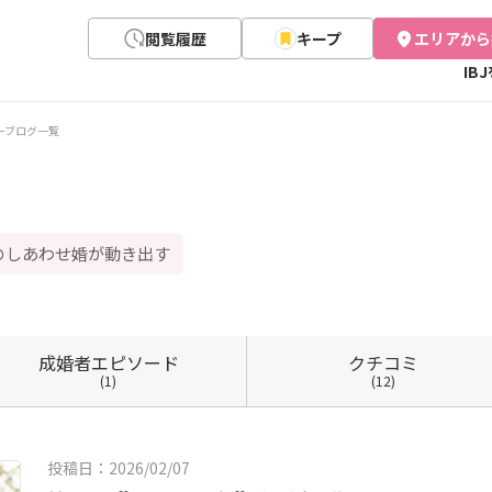
閲覧履歴
キープ
エリアから
IB
ーブログ一覧
のしあわせ婚が動き出す
成婚者
エピソード
クチコミ
(1)
(12)
投稿日：2026/02/07