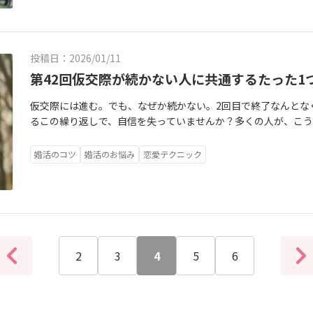
く、“決断スイッチが入らない状態”**にある。悪気なく、でも
る」という心の軸を持っている。お相手の態度に一喜一憂する
切にする女性」として、最高に尊重されるようになります。自分
すことで、あなたの表情には自然な柔らかさが戻り、言葉には体
のメッセージを「投函（とうかん）」したら、その瞬間からあ
から、あなたの魂の声を可視化する習慣を始めてみませんか？デー
「あなたがどういう人か」が見えなくなる。安心だけが続いて、
があり、感受性が豊かである証拠です。でも、その豊かな感情を
れがちです。でも、自分の境界線を凛として守る女性は、お相
なたがお相手に対して「気を使わなくなった」分だけ、お相手
域。あなたはあなたの世界へ、笑顔で戻っていきましょう。そ
後、お見合いの後。その日の夜、ノートに3分だけ、**「心の声
ちでもいいよ」「任せるね」が多くなると、男性は“決断役”だ
はいませんか？「彼が冷たい」と感じたとき、それは彼が悪い
い」という敬意を勝ち取ります。「愛される女性」とは、すべて
です。本当の「大切にされる」とは、お相手の顔色に合わせて
的にラクに、そして楽しいものに変えてくれます。「頭ではわか
シンプルです。「今日、一番ホッとした瞬間はいつ？」「今日
い人だけど、決めるほどではない」に変わってしまう。デート帰
度」に今、差があるだけかもしれません。あるいは、彼は単に
自分の「心地よさ」を自分で守れる、「自律した女性」のこと
たがあなたらしく、自然体でいること」を、お相手が全力で守
らない……」「どうしてもお相手の反応で、自分の価値を測っ
て、素の自分を出せた？出せなかった？」「デートの後、心は
投稿日：2026/01/11
ワつく。嫌なことはなかった。でも、強く残るものもなかった。
実に、あなたの「価値」を結びつける必要は一切ないのです。
へ。「断れない理由」や「境界線を引けなくなってしまった背
弱さや本音を少しずつ見せ始めると、お相手はこう感じます。「
いでくださいね。公式LINEでは、あなたの「執着パターン」や
に、頭で考えず、心のままに答えてみてください。一週間続ける
第42回仮交際が続かない人に共通するたった1
めてしまう原因。大事なのはここ。ではありません。「あなた
値を確認しようとするのは、自分への甘え」かもしれません。
癖とつながっていることもあります。Happyforyou公式ブ
んだ。自分も、ありのままの姿でいいんだな」この安心感の循
かる「しあわせコンパス診断」**をご用意しています。診断を受
しているのか、驚くほどハッキリと見えてきます。条件は嘘を
んの少し、あなたの輪郭が伝わるだけで、関係は一気に動き出し
反応でしか自分を確認できないほど、あなたは今、自分を置い
「心の揺れ」を、生活目線で掘り下げてお伝えしています。▶【
一生続くパートナーシップへと昇華させる「魔法の種」になる
振り回されてしまうのか、その根本にある「心の現在地」がハ
を信じるかは、あなた次第です。でも、結婚生活で一緒に暮ら
仮交際には進む。でも、なぜか続かない。2回目で終了なんとな
ないか、立ち止まる。楽しい・疲れる・好き・違和感その感情
ね」と。お相手に揺さぶられない「自分」を取り戻すために、こ
分"を出すのが怖い人へ」▶【関連ブログ②】第28回 いい人止
へ。「顔色を伺ってしまう理由」や「自分を出せなくなってし
策が立てられます。対策が立てられれば、不安は「安心」へと変
を、どうか忘れないでくださいね。「違和感があるけど、これ
るこの繰り返しで、自信を失っていませんか？多くの人が、こう
はこう思う」を一言出す。それだけで、あなたは“判断できる存在
きましょう。「今、私は何に反応しているんだろう？」まず、事
グでは書ききれない、「我慢が習慣になってしまった心への処
つながっています。Happyforyou公式ブログでは、婚活の
める夜は、もう終わりにしましょう。▶公式LINEはこちらから（
て、どうやって聞けばいいの？」そんな迷いを一人で抱え込まない
力が足りないのかな…」でも実は、多くの人が同じ勘違いをし
た？」を言葉にしてみる。それが、「悪くない人」から「選びたい人
い」のは事実かもしれません。でも「だから私は愛されない」
ています。今回のテーマについて、YouTubeではナオトの声
線・感情目線で掘り下げています。🔸あわせて読みたい記事▶【
を繋ぐ「架け橋」であって、あなたを縛る「鎖」ではありませ
「心の現在地」と「魂が求めている相手のタイプ」を数値化でき
間相性を確かめる期間なのに、気に入られようとする期待に応
回：「男性が“この人は手放したくない”と感じる瞬間」#婚活#I
婚活のコツ
婚活のお悩み
恋愛テクニック
た幻想です。焦りや不安をそっと降ろし、深呼吸をして、自分の
す。文章だけでは伝わりにくい「No」を言う時の具体的な「魔
ど、“最初からうまくやろう”としていない」▶【関連ブログ②】
い。そんな表面的な数字に、あなたの素晴らしい価値を預けな
断」**をご用意しています。診断を受けることで、あなたがな
力を使いすぎてしまう。男性はこう感じています。「この人、頑
しあわせコンパス#ナオト式婚活#婚活迷子#自然体の恋愛
さを「依存体質だからダメだ」と否定しないでください。「あ
さ」の解消法なぜ境界線を引くと、お相手の年収や外見に振り
愛そうとしていませんか?」※IBJブログでは書ききれない「我
るのは、お相手でも、LINEの通知でもなく、世界でたった一人
うのか、その根本にある「心の声の届き方」がハッキリと見え
な…」「一緒にいると、少し疲れる」ここが最大の誤解。続く人
安になっているんだな」その弱さを自分で抱きしめてあげてく
を使って解説しています。通勤時間や、夜のリラックスタイムにぜひ。▶
「安心できる関係へ戻るヒント」を、やさしく言葉にしています。
ス」を信じて、ゆったりとした気持ちで恋の航海を楽しんでいき
ます。対策が立てられれば、迷いは「確信」へと変わります。一
る無理をしない自分の感情を確認するつまり、このスタンスが、
ようになると、お相手に「安心」を無理やり埋めてもらおうとし
から、あなたの「心の地図」を書き換える習慣を始めてみませ
ついて、YouTubeでは声と言葉で、もう少し噛み砕いてお話
笑っているとき。その光に引き寄せられるように、運命のパー
りにしましょう。▶公式LINEはこちらから（無料診断実施中）
しよう」を外す会っている最中の自分の感情を見る相手の反応よ
で一喜一憂するのをやめ、「この人といる時の私は、安心でき
本、線を引いてみてください。左側には**「私が心地よいこと（Y
いるときの心の動き・「嫌われる怖さ」が出てきた瞬間の整え
ら。大丈夫、あなたはもう、一人で頑張らなくていいんですよ。第
は、あなたが贅沢なのでも、理想が高いのでもありません。そ
交際の空気が変わります。「頑張った？自然だった？」を振り返る
い。条件だけではなく、「私を振り回さない、穏やかな安心感
こと（NO）」**どんなに小さなことでも構いません。【心地よ
談現場の視点でお話ししています。▶動画はこちらしあわせコ
正体。成婚を阻む『心のブレーキ』の外し方」～条件のパズル
で大切なサインです。条件という「頭」で選ぶ結婚と、魂という
の問題ではありません。▶しあわせコンパス診断（関係が止まる
権利が、あなたにはあるのです。今日、スマホをあえて別の部屋
たいお店選びは、一緒に相談して決めたい褒められたときは、
さらけ出す必要はありません。まずは次回のデートで、たった一
2
3
4
5
6
の作り方～#婚活#IBJ#仮交際#LINEの悩み#既読スルー#幸せ
なたのこれからの人生は全く違うものになります。周囲の期待
なれそうでなれない”人が見落としている視点」#アラフォー婚活
間」を作ってみてください。温かいお茶を飲む、好きな音楽を
ないこと】突然の電話。心の準備ができていない焼肉よりも、お魚
ください。小さなNO：「本当は、もう少し静かなお店が良かっ
フォー婚活#依存脱却#自分を大切にする
心から「この人と歩みたい」と思える結婚を選んでください。
条件だけではなく#しあわせコンパス#ナオト式婚活#結婚相談所Hap
からの連絡」という外側からの刺激を遮断し、自分の内側の温
要されるのは、少し疲れてしまうこのリストは、あなたの**「し
なYES：「実は、パスタよりお米の気分なんです」「今、この
そして何より、**あなた自身の魂の声を信じる力**です。違和
自分で取れるようになったとき、お相手はあなたを「振り回す
迷ったとき、このノートを開いてください。「これは私の境界
ためではなく、あなたの「心の現在地」を教えるための小さな
を本当の幸せへと導いてくれるのですから。大丈夫、あなたの
ー」として再認識し始めます。「どうしても相手軸になってし
けで、あなたは自分を裏切らない選択ができるようになります。