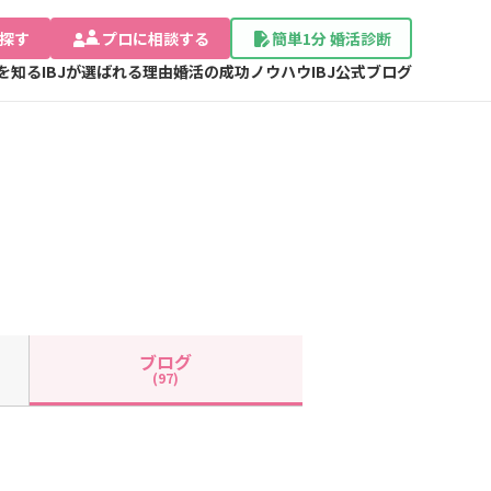
探す
プロに相談する
簡単1分 婚活診断
Jを知る
IBJが選ばれる理由
婚活の成功ノウハウ
IBJ公式ブログ
ブログ
(97)