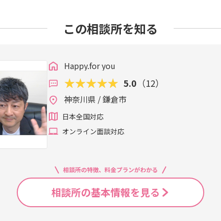
れは遅かれ早かれ「幸せ婚パス」が指し示すお相手ではなかっ
ば、あなたが心から笑えるのかを。第51回：「"断れない私"が
い」というあなたへ。公式LINEでは、あなたがどこで相手に振
葉が出てこない……」「自分の境界線がどこにあるのか、もう
「教えてくれてありがとう」と受け止めてくれる人こそが、あ
ると、愛される体質になる」～優しさと我慢の違いを知り、自分
わかる「しあわせコンパス診断」**をご用意しています。診断
人で抱え込んで、夜中に涙を流していませんか？公式LINEでは
ーです。「それでも、どうしても嫌われるのが怖くて一歩が踏み
この相談所を知る
活#IBJ#仮交際#真剣交際#いい人だけど#違和感#幸せ婚パス#
トはここだったんだ」と、絡まった糸が解けるような気づきが得
レゼントしています。【3分でわかる「しあわせコンパス診断」
分からなくなってしまった」そんなあなたへ。公式LINEでは、
ーキ#パートナーシップ
くて大丈夫。まずは、今のあなたの「心の現在地」を知ることから
の苦しさを抱えているのか、そして、どんな言葉を使えば自分
ン」を可視化できる、**3分でわかる「しあわせコンパス診断」
あわせコンパス診断受取）振り回されない恋愛は、「対等な関係
えてきます。原因がわかれば、必ず解決の糸口は見つかります。
で、「なぜ私はいつもこうなってしまうのか」という心のブレー
ぎず、自分を小さく見積もらない。お相手の言動という波に翻
▶[公式LINEはこちらから（無料診断実施中）]「断れない」
Happy.for you
化され、理由がわかれば、心は不思議と軽くなるものです。「
舵を、しっかり自分で握ること。それができたとき、あなたの恋
を愛そうと、そして懸命に生きようとしてきた証です。それは、
があなたらしく、自然体で愛される未来への第一歩を、ここから踏
5.0
（12）
絆」が育ち始めます。あなたの魅力は、お相手の評価で決まる
ものです。でも、これからはその美しさを、まずは「あなた自
ちらから（無料診断実施中）交際終了を恐れるあまり、自分を
十分、素晴らしいのですから。第46回：「“我慢しているつもり
を引くことは、孤独になることではありません。「本当のあな
神奈川県 / 鎌倉市
う。婚活は「審査」を受ける場ではなく、あなたと波長の合う「
の理由」～あなたの「遠慮」が、幸せを遠ざけているかもしれませ
会うための「儀式」なのです。「No」と言える勇気を持ってく
自分自身の感覚を信じ、顔色を伺うのをやめた瞬間、あなたの
日本全国対応
軸#しあわせコンパス#ナオト式婚活#アラフォー婚活#大切にさ
人」から「尊重される女性」へと変えてくれます。大丈夫。あな
険」へと変わります。お相手の反応という「外側の天気」に振り
ん。むしろ、そこから本当の絆が始まっていくのですから。ナ
オンライン面談対応
パス」の針を信じてください。大丈夫。自分を大切にできたあ
誰よりも応援しています。第52回：「"完璧な私"を演じるのに
れるお相手が、必ず用意されています。今日は、一日頑張った
方」～欠点を隠さなくていい、そのままのあなたが一番魅力的な理由
てくださいね。第49回：「LINE既読に一喜一憂しない！自分
い#境界線#バウンダリー#幸せ婚パス#ナオト式婚活#自分軸#自
ら解放され、精神的に自立した魅力的な女性になる秘訣～#婚活#I
相談所の特徴、料金プランがわかる
れる体質ナオトより一言この記事を読んで、もし心が少しでも軽く
パス#ナオト式婚活#自分軸#安心できる関係#アラフォー婚活#
た！」とスタンプ一つ送ってくださいね。あなたの勇気を、私
相談所の基本情報を見る