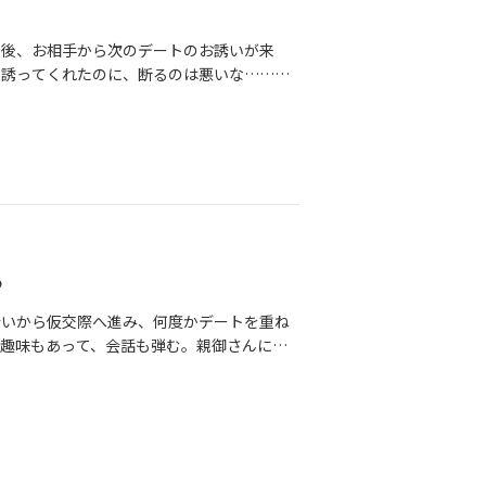
の後、お相手から次のデートのお誘いが来
て誘ってくれたのに、断るのは悪いな……」
んでいた。「ありがとうございます！ぜひ、
です。お相手が予約してくれたレストラン
たくない」「空気を壊したくない」から、精
たは真剣交際に進むかどうか、暗闇の中で迷
かめたいことがある。それなのに、お相手の
う後押しを感じて、「もう少し考えたい」
せんか。気づけばいつも、あなたは自分の気
優しい人だね」「気遣いができるね」と言わ
る
。小さな「嫌だ」が、雪のように静かに、で
った途端に襲ってくる、鉛のような疲労感。
合いから仮交際へ進み、何度かデートを重ね
、お風呂の中で、あるいは寝る前の静寂の中
趣味もあって、会話も弾む。親御さんにも
自分」に苦しみ、婚活の中で自分を見失いか
の心のどこかで小さな声が・・・「この人
してみてください。あなたが感じているその
きずにいます。お相手に失礼だと思いなが
がこれまで一生懸命に続けてきた**「我
ると「そんな完璧な人、逃したらもったい
慢」こそが、皮肉にもあなたを「本当の幸
ぎるのかも」と指摘される。だから、あなた
「断れない私」がなぜ婚活で傷ついてしまう
好きになれるはず」でも、心の奥底では知っ
る人に愛される「愛され体質」になれるの