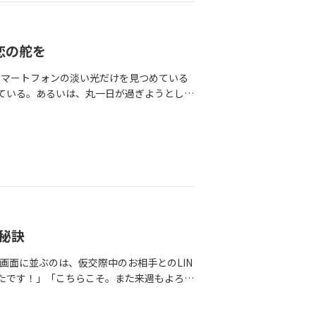
く、もっと大切な何かが欠けている、という
ない」という心の癖。それは決して、あな
う霧の中で立ち止まっている**のなら、ど
なたがこれまで、誰かを傷つけないように、
発している、とても正直で大切なサインなの
生きるための知恵」**だったはずです。で
ましょう。婚活において、私たちは無意識
恋の舵を
*「嫌われることへの恐怖」**です。「こ
、学歴、職業、身長、趣味、価値観……。ま
「自分の意見を言ったら、わがままだと思わ
スマートフォンの淡い光だけを見つめている
価」してしまうのです。そして、すべての
チャンスは一生来ないかもしれない」婚活
ている。あるいは、丸一日が過ぎようとして
！」と信じようとします。でも、現実はど
という目標があるからこそ、「この人を逃し
されているのに」「私のあの言い方、何か気
う「心」が選びたい相手は、必ずしも一致し
切な声を、心の奥底に封じ込めてしまうので
求めて、何度も過去のやり取りを読み返して
という恐れから、感情よりも条件を優先して
れない優しさ」は、実は相手を思いやる行
ても、通知音が鳴るたびに心臓が跳ね、それ
」そんな焦りが、心の声を無視させてしまう
言い方に聞こえたらごめんなさい。でも、こ
に広がる。「LINEの返信ひとつで、私の
けど何かが違う」と感じるとき、あなたの
れているのは「相手の傷」ではなく、「相手
来なければ地獄」もし今、あなたがそんな*
争が起きている**のです。「安全な選択」
か？つまり、「断れない」という選択の裏
ている**のなら、どうか一度、そのスマホをそ
も「魂が求める選択」とは、言葉にできない
い気持ちが隠れているのです。この「嫌われ
ているのは、「お相手が不誠実だから」でも
議な居心地の良さ——そういった、数値化で
たものです。「勇気を出して本音を言った
人生という船の「舵（かじ）」を、一時的に
和感は、この二つの選択肢のギャップから生
距離を置かれてしまった」そんな経験が、あ
どまでに既読の有無や返信の速度に、私たち
秘訣
、あなたの心の中では「成婚を阻むブレー
は無意識に学習してしまった。**「私は、
INEは単なる連絡ツールではなく、**「お相
いう状態が続くと、あなたの心には様々な
。でも、婚活という「一生のパートナー」を
画面に並ぶのは、仮交際中のお相手とのLIN
信が早い＝愛されている、遅い＝興味を持た
。「こんなに誠実に向き合ってくれているの
導いてくれているのでしょうか？「断れな
たです！」「こちらこそ。また来週もよろし
を直結させてしまっているのです。しかし、
が冷たい人間なのかもしれない」次に襲って
と、あなたの心の中には、恐ろしいほどの*
たの心はどこかザワついていませんか？送信
情の深さではなく、単なる**「その人の生活
も」「理想ばかり追いかけて、現実が見えて
「自己不信」**です。「私は、自分の食べた
重いと思われないかな？」「引かれたりしな
言葉に怯えるとき、あなたの心の中では**
や、このまま真剣交際に進んでしまおう」