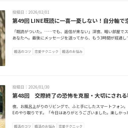
ているんです。これは「わがまま」でも「理想の高さ」でもな
か。ナオトと一緒に、ゆっくりと紐解いていきましょう。「断れ
ことを。もしあなたが今、**「いい人だけど、何かが違う」とい
たが意思が弱いからでも、優柔不断だからでもありません。あ
投稿日：2026/02/01
うか自分を責めないでください。その違和感は、あなたの魂が
そして自分自身が傷つかないように、必死に身につけてきた**「
です。今日は、その「何かが違う」の正体を一緒に紐解いていき
第49回 LINE既読に一喜一憂しない！自分軸で
も、その背景には、一つの切ない感情が潜んでいます。それは、*
に「条件のチェックリスト」を作り上げています。年齢、年収
こで断ったら、お相手をひどく傷つけてしまうかもしれない」
「既読がついた。……でも、返信が来ない」深夜、暗い部屋で
るでパズルのピースを一つずつ埋めていくように、お相手を「評
れて嫌われるかもしれない」「ここでNOと言ったら、もう次の
あなたへ。最後にメッセージを送ってから、もう3時間が経過し
ピースが揃ったとき、私たちは「これで完璧！幸せになれるはず
は、ルールや期間が決まっていますよね。「半年以内に成婚」
いるかもしれません。「忙しいのかな？」「でも、SNSは更新
うでしょうか。**条件という「頭」で選んだ相手と、感情とい
たら、もう後がない」という焦りが、あなたの「No」という大
に障ったかな？」そんなふうに、画面の向こう側の「正解」を
ません。**婚活が長くなるほど、私たちは「失敗したくない」
婚活のコツ
恋愛テクニック
婚活のお悩み
す。ここで、一つだけ大切な真実をお伝えさせてください。「断
は溜息をつく。お風呂に入っていても、ドライヤーをかけてい
しまいがちです。「もう時間がない」「次はないかもしれない
為ではなく、自分を守るための「防衛行動」なのです。厳しい
が広告の通知だと分かると、鉛を飲み込んだような重たい沈黙が心
のです。ここで知っておいてほしい真実があります。「いい人だ
れはあなたを責めているのではありません。あなたが本当に恐
一日の機嫌が決まってしまう」「お相手から連絡が来れば天国、
中では**「安全な選択」と「魂が求める選択」の間で、静かな戦
から嫌われることによって、自分が傷つくこと」ではありません
*「LINEという見えない糸」に振り回されて、溺れそうになっ
とは、周囲が認める、リスクの少ない、条件の揃った相手。で
側には、「嫌われたくない」という、震えている自分を守りた
っと伏せて、私の話を聞いてください。今、あなたの身に起き
温かさ、理屈抜きの安心感、一緒にいると自然体でいられる不思
たくない」という恐れ。実は、あなたの過去のどこかで生まれ
投稿日：2026/01/30
「あなたが依存体質だから」でもありません。ただ、あなたの
きない「何か」を持っている相手です。あなたが感じている違
ら、お母さんに否定された」「自分の意見を伝えたら、友達と
お相手に預けすぎてしまっているだけなのです。なぜ、これほ
第48回 交際終了の恐怖を克服・大切にされる
まれています。そしてそのギャップを無視して進もうとするとき
なたの心に深く刻まれているのかもしれません。だから、あなた
の心は支配されてしまうのでしょうか。IBJでの活動において、L
キ」が静かに作動し始めるのです。「いい人なのに進めない」と
相手に合わせて、相手の顔色を伺っていれば安全なんだ」**と
夜、お風呂上がりのリビングで、ふと手にしたスマートフォン。
手の熱量を測る温度計」**のように感じられてしまいます。返
負の感情が渦巻き始めます。まず訪れるのは、**罪悪感**です
探す場所において、その「安全策」は、本当にあなたを幸せに
Eのやり取りです。「今日はありがとうございました。楽しかっ
れていない。そんなふうに、数字やスピードに「自分の価値」
に、私は何を求めているんだろう」「お相手に申し訳ない。私
い」という選択を、まるで利息が膨らむ借金のように重ねていく
くお願いします」一見、順調で穏やかなやり取り。でも、あな
ここで大切な真実をお伝えします。LINEの速度は、お相手の愛
くるのは、**自己否定**です。「私は結婚に向いていないのか
*「負の感情」**が蓄積されていきます。最初に訪れるのは、**
ボタンを押す前に、何度も文章を読み返し、「これを送って、
習慣や、情報の扱い方」**に過ぎません。「既読スルー」という
いない」そして最後に訪れるのは、**諦め**です。「もういい
婚活のコツ
婚活のお悩み
恋愛テクニック