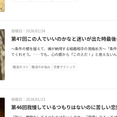
いものすら言えないのか……」「いつも相手の顔色ばかり伺っ
いかな？」と、検閲のような自問自答を繰り返してはいないで
「お相手の沈黙を、勝手にネガティブな物語で埋める」**とい
「結婚なんてこんなものなのかもしれない」これらの感情に共通
う」自分の一番の味方であるはずの自分が、自分を信じられなく
た表情の曇りや、返信の文字数がいつもより少ないだけで、「何
「面倒だと思われているんだ」そうやって、お相手が何も言っ
して、外側の正解に合わせようとしている」**という姿勢です。
の不満」**です。「どうして私ばかり、いつも我慢しなきゃい
心臓がキュッと締め付けられるような感覚になる。「交際終了
る物語を書き上げ、その物語に自ら怯えている状態です。これこ
切る選択」**と呼んでいます。あなたの魂は、ずっと前から知
っていることに気づいてくれないの？」最初は「いい人」だと
それだけは避けたい」そんな、**薄氷の上を歩くような「交際終
「外側の天気」に、自分の人生の幸不幸をすべて委ねてしまっ
幸せはないということを。でも、頭は「条件が揃っているから
しめる人」に変わってしまう。そして最後に訪れるのは、出口のな
伺うことに全神経を使い果たしてはいませんか？もし今、あな
受動的で非常にエネルギーを消耗します。特に、お相手からの
と頭のねじれが、あなたの足を重くし、笑顔を曇らせ、デート
が全部悪いんだ」「私には、自分の意見を言う価値なんてない
投稿日：2026/01/24
弊しているのなら、どうか一旦、深く深呼吸をしてみてくださ
に生きること」を一時停止してしまっています。読書をしてい
す。実は、この「心のブレーキ」は、あなたを守るために存在し
の決定的なダメージを受けています。いつも相手の色に染まろ
了」という壁の向こう側にこそ、あなたが本当に求めていた「
第47回この人でいいのかなと迷いが出た時最
も、心のどこかでスマホの存在が離れない。これは、ナオト式で
なたを、必死に引き留めてくれている、魂からの最後の警告な
み、何に喜びを感じ、何に悲しみを感じるのか。その「輪郭」
るのです。なぜ、私たちはこれほどまでに「交際終了」を恐れ
断で献上している状態」**です。あなたが自分の時間を削って
き障害だと考えます。でも、ナオト式では全く逆の捉え方をしま
「どんな結婚生活が理想ですか？」と聞かれても、頭に浮かぶ
〜条件の壁を越えて、魂が納得する結婚相手の見極め方〜「条件
れだけ真剣に、この縁を大切にしたいと願っている優しい心の持
「私は、連絡が来ないと幸せになれない、不完全な存在なんだ
る「幸せへの羅針盤」です。**あなたが感じている「何かが違
の魂が震えるような「本音」が、見えなくなってしまうのです
てくれそう。……でも、心の底から『この人だ！』と思えない
ムの中で「また一からお相手を探すエネルギー」がどれほど大
す。この「欠乏感」からくる不安は、皮肉なことに、ようやく
わがままだとか、そういう問題ではありません。それは、あな
関係。それは一見、波風の立たない「平和」な関係に見えるか
していると、こうした切実な迷いを打ち明けてくださる場面に何
今の縁を手放すことが「敗北」や「否定」のように感じられて
さ」となって伝わってしまいます。「やっと来た！」「どうし
れない」「この関係では、魂が喜ばない」と教えてくれている
「パートナーシップ」ではありません。なぜなら、お相手はあ
ていると、どうしても「年収」「学歴」「居住地」といった、数
考えてみてほしいことがあります。あなたが必死に守ろうとし
ー）」そんな重たい波動が、せっかくの繋がりを少しずつ苦し
婚活のコツ
婚活のお悩み
恋愛テクニック
成させるゲームではありません。**二つの魂が、お互いを尊重
たの仮面（都合の良い人）と付き合っているだけだからです。そ
らを一つひとつクリアし、客観的に見れば「合格点」のお相手
平和でしょうか？顔色を伺っているとき、あなたの心の中心（
に手に入れたいのは、スマホの通知に怯える毎日ではなく、「
ートナーシップ**です。もし、お相手といる時に「素の自分を
崩壊したとき。お相手は驚いて言うでしょう。「そんなふうに思
と胸の奥がザワザワして、どうしても一歩が踏み出せない。「
っています。「お相手が喜んでいるから、私は安心」「お相手
と言える、どっしりとした安心感ではないでしょうか。私たちはい
「会話の後、なぜか孤独を感じる」といった感覚があるなら、そ
うだと思っていたのに」と。お相手が悪いのではありません。
れない。だから決めなきゃいけないのに……」そう自分を説得
価値をお相手の反応でしか確認できない状態、これをナオト式では
話」だと思い込み、すぐに反応がないことを「無視された」と変
の相性の問題**です。ここで大切な問いを投げかけます。「あな
ャンスを、自分で摘み取ってしまっていたのです。ナオト式で
っていませんか？今日は、そんな「条件の壁」にぶつかって、
この状態の何が一番切ないか。それは、あなたが「嫌われない
INEは、本来**「時間差のあるお手紙」**であるべきです。お
のですか？」「それとも、魂が震えるような"心からの結婚"が
ん。世界でたった一人の「あなた自身」を見捨ててしまってい
切にしている「魂が納得する本当の見極め方」についてお話し
来の魅力である「自然体な輝き」が、霧の中に消えていってしま
人で考えたい夜があります。返信がない時間は、あなたを拒絶
福してくれるでしょう。でも、あなたの心には一生、小さな諦め
投稿日：2026/01/23
を解放するために。まず知ってほしい言葉があります。それが**
悟不足でもありません。なぜ、条件が揃っているお相手ほど、
の「正解」を求めているのではありません。お相手が本当に会
の人生」を一生懸命に生きている時間に過ぎません。ナオト式
時間がかかるかもしれない。でも、その先には、あなたが本当
線とは、あなたと他者の間に引く、目に見えない「心の線」の
しょうか。私たちは婚活を始めるとき、無意識に「条件」という
第46回我慢しているつもりはないのに苦しい恋
ているあなたではなく、**笑ったり、時には戸惑ったりする「生
から**「信頼を育てる時間」**へと再定義します。「連絡がな
っています。違和感を無視して進むことは、自分を裏切ることで
値観、感情、時間、エネルギーが詰まった「聖域」があります
守るためであり、人生の重大な決断において「失敗したくない」
行為は、一見「相手への気遣い」に見えます。でも、その裏側で
も私の人生を大切にしよう」そう思えたとき、あなたの人生の
することなのです。ここで、あなたの心の霧を晴らす指針、**