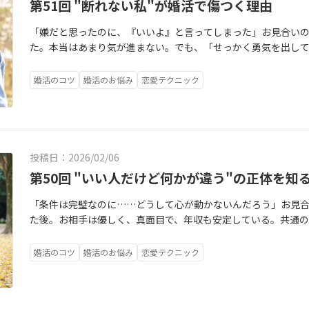
第51回 "断れない私"が婚活で傷つく理由
「嫌だと思ったのに、『いいよ』と言ってしまった」お見合い
た。本当はあまり気が進まない。でも、「せっかく勇気を出し
そんな思いが頭をよぎり、気づけばスマホの画面にこう打ち込
そちらの予定に合わせますね」仮交際が始まってからも、そう
婚活のコツ
婚活のお悩み
恋愛テクニック
が、本当は苦手な雰囲気だった。でも、「わがままだと思われ
一杯の笑顔で「素敵なお店ですね」と言ってしまう。今、あな
っていませんか？まだ心の準備ができていない。もう少し、確
真っ直ぐな期待や、カウンセラーさんの「いい人ですよ」とい
「今はまだ無理」その一言が言えずに、喉の奥でつかえていま
投稿日：2026/02/06
持ちより、相手の気持ちを優先している。周りからは「本当に
第50回 "いい人だけど何かが違う"の正体を知
れるかもしれません。でも、あなたの心の中はどうでしょうか
も確実に降り積もっていませんか？デートの帰り道、一人にな
「条件は完璧なのに……どうして心が動かないんだろう」お見
「私、本当は何がしたかったんだっけ……？」そんな虚無感が
た後。お相手は優しく、真面目で、年収も安定している。共通の
で、あなたの心を侵食していく。もしあなたが今、「断れない
紹介できるような、誰から見ても「いい人」。なのに、あなた
けているのなら。どうか、一度だけ立ち止まって、深く呼吸を
で、本当にいいのかな……？」その違和感を、あなたは言語化で
婚活のコツ
婚活のお悩み
恋愛テクニック
息苦しさは、「優しさ」のせいではありません。それは、あなた
らも、夜ベッドに入ると、ため息が漏れてしまう。友達に相談す
慢」**という名の、悲鳴に近いサインです。そして、その「我
ないよ！」と言われる。カウンセラーさんからは「理想が高す
せ」から遠ざけてしまっている可能性があるのです。今日は、
は自分に言い聞かせる。「私が贅沢なんだ」「もっと頑張れば
のか。そして、どうすれば自分を守りながら、心から安心でき