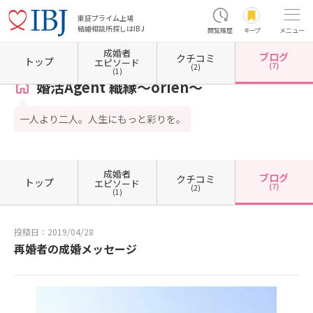
東証プライム上場
結婚相談所探しはIBJ
閲覧履歴
キープ
メニュー
成婚者
ブログ
クチコミ
ホーム
神奈川県の結婚相談所
神奈川県横浜市
神奈川県横浜市港北区
婚活Agent 織縁～
トップ
エピソード
(7)
(2)
(1)
婚活Agent 織縁～orien～
一人より二人。人生にもっと彩りを。
成婚者
ブログ
クチコミ
トップ
エピソード
(7)
(2)
(1)
投稿日：2019/04/28
再婚者の成婚メッセージ