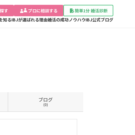
探す
プロに相談する
簡単1分 婚活診断
Jを知る
IBJが選ばれる理由
婚活の成功ノウハウ
IBJ公式ブログ
ブログ
(0)