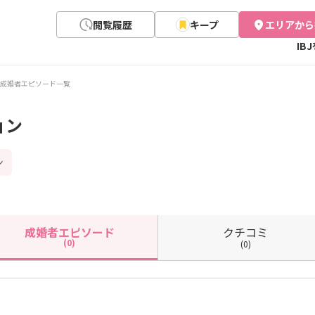
閲覧履歴
キープ
エリアから
IB
成婚者エピソード一覧
ョン
ン
クチコミ
成婚者
エピソード
(0)
(0)