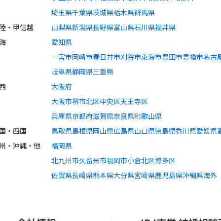
埼玉県
千葉県
茨城県
栃木県
群馬県
陸・甲信越
山梨県
新潟県
長野県
富山県
石川県
福井県
海
愛知県
一宮市
岡崎市
春日井市
刈谷市
東海市
豊田市
豊橋市
名古
岐阜県
静岡県
三重県
西
大阪府
大阪市
堺市
北区
中央区
天王寺区
兵庫県
京都府
滋賀県
奈良県
和歌山県
国・四国
鳥取県
島根県
岡山県
広島県
山口県
徳島県
香川県
愛媛県
州・沖縄・他
福岡県
北九州市
久留米市
福岡市
小倉北区
博多区
佐賀県
長崎県
熊本県
大分県
宮崎県
鹿児島県
沖縄県
海外