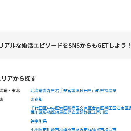
リアルな婚活エピソードを
SNSからもGETしよう
エリアから探す
海道・東北
北海道
青森県
岩手県
宮城県
秋田県
山形県
福島県
東
東京都
千代田区
中央区
港区
新宿区
文京区
台東区
墨田区
江東区
荒川区
板橋区
練馬区
足立区
葛飾区
江戸川区
神奈川県
小田原市
川崎市
相模原市
藤沢市
横須賀市
横浜市