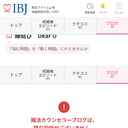
東証プライム上場
結婚相談所探しはIBJ
閲覧履歴
キープ
メニュー
成婚者
ブログ
クチコミ
ホーム
鹿児島県の結婚相談所
鹿児島県姶良市
縁結び Dear U
カウンセラーブログ一
トップ
エピソード
(0)
(0)
(0)
縁結び Dear U
『悩む時間』を『動く時間』にかえませんか
成婚者
ブログ
クチコミ
トップ
エピソード
(0)
(0)
(0)
婚活カウンセラーブログは、
現在投稿がございません。