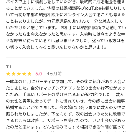
バイスで上手に橋渡しをしていただき、最終的に成婚退会を迎え
ることができました。他県の結婚相談所のYouTubeも観たりして
いて当初都市部の結婚相談所にオンライン入会することも考えた
こともありましたが、地元鹿児島のJinさんで十分な対応をして
いただけたと感じています。 お相手には結婚相談所で活動してい
なかったら出会えなかったと思います。入会時には今のような幸
せな結末が待っているとは思いませんでした。迷っている方は思
い切って入会してみると良いんじゃないかと思います。
T I
5.0
4ヵ月前
一昨年の11月にパーティに参加して、その後に紹介があり入会い
たしました。自分はマッチングアプリなどの出会いは不安があっ
たため、手厚いサポートの受けられるJinが魅力的でした。 数人
の女性と実際に会ってデートに慣れていき、今の嫁に出会い無事
結婚することができました。今の嫁に出会うまでに数人の女性に
振られたりしましたが、下を向かず、次の出会いのために改善で
きるところは改善し、サポートを受けたので、いい出会いがあっ
たのだと思います。どんな悩みでもすぐ相談できる体制が整って