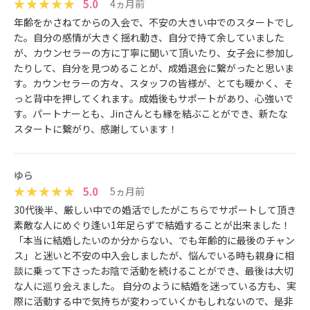
5.0
4ヵ月前
年齢をかさねてからの入会で、不安の大きい中でのスタートでし
た。自分の感情が大きく揺れ動き、自分で持て余していました
が、カウンセラーの方に丁寧に聞いて頂いたり、女子会に参加し
たりして、自分を見つめることが、成婚退会に繋がったと思いま
す。カウンセラーの方々、スタッフの皆様が、とても暖かく、そ
っと背中を押してくれます。成婚後もサポートがあり、心強いで
す。パートナーとも、Jinさんとも縁を結ぶことができ、新たな
スタートに繋がり、感謝しています！
ゆら
5.0
5ヵ月前
30代後半、厳しい中での婚活でしたがこちらでサポートして頂き
素敵な人にめぐり逢い1年足らずで結婚することが出来ました！
「本当に結婚したいのか分からない、でも年齢的に最後のチャン
ス」と迷いと不安の中入会しましたが、悩んでいる時も親身に相
談に乗って下さったお陰で活動を続けることができ、最後は大切
な人に巡り会えました。 自分のように結婚を迷っている方も、実
際に活動する中で気持ちが変わっていくかもしれないので、是非