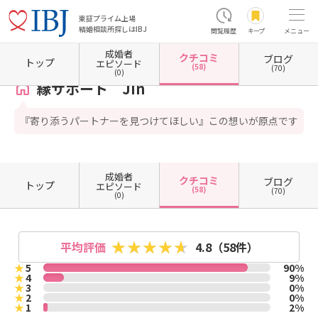
東証プライム上場
結婚相談所探しはIBJ
閲覧履歴
キープ
メニュー
成婚者
クチコミ
ブログ
ホーム
鹿児島県の結婚相談所
鹿児島県鹿児島市
縁サポート Jin
クチコミ一覧
トップ
エピソード
(58)
(70)
(0)
縁サポート Jin
『寄り添うパートナーを見つけてほしい』この想いが原点です
成婚者
クチコミ
ブログ
トップ
エピソード
(58)
(70)
(0)
平均評価
4.8
（58件）
★
5
90%
★
4
9%
★
3
0%
★
2
0%
★
1
2%