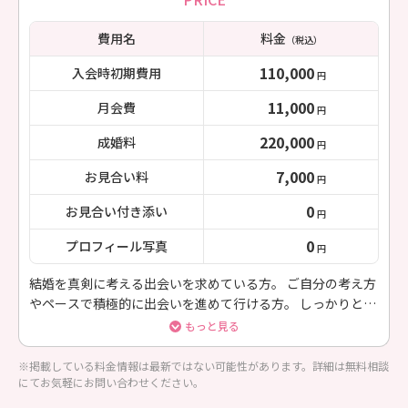
費用名
料金
（税込）
110,000
入会時初期費用
円
11,000
月会費
円
220,000
成婚料
円
7,000
お見合い料
円
0
お見合い付き添い
円
0
プロフィール写真
円
結婚を真剣に考える出会いを求めている方。 ご自分の考え方
やペースで積極的に出会いを進めて行ける方。 しっかりとし
たサポートを受けたい方。 必要に応じて、時々、電話やメー
もっと見る
ルで相談できればよい方。
※掲載している料金情報は最新ではない可能性があります。詳細は無料相談
にてお気軽にお問い合わせください。