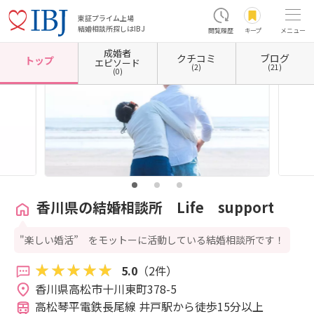
東証プライム上場
結婚相談所探しはIBJ
閲覧履歴
キープ
メニュー
成婚者
クチコミ
ブログ
ホーム
香川県の結婚相談所
香川県高松市
香川県の結婚相談所 Life support
トップ
エピソード
(2)
(21)
(0)
香川県の結婚相談所 Life support
"楽しい婚活” をモットーに活動している結婚相談所です！
5.0
（2件）
香川県高松市十川東町378-5 
高松琴平電鉄長尾線 井戸駅から徒歩15分以上