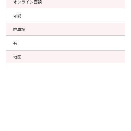
オンライン面談
可能
駐車場
有
地図