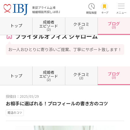
東証プライム上場
結婚相談所探しはIBJ
閲覧履歴
キープ
メニュー
成婚者
ブログ
クチコミ
ホーム
香川県の結婚相談所
香川県観音寺市
ブライダルオフィス シャローム
カウンセ
トップ
エピソード
(3)
(2)
(2)
ブライダルオフィス シャローム
お一人おひとりに寄り添いご提案、丁寧にサポート致します！
成婚者
ブログ
クチコミ
トップ
エピソード
(3)
(2)
(2)
投稿日：2025/05/29
お相手に選ばれる！プロフィールの書き方のコツ
婚活のコツ