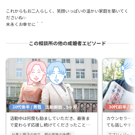
これからもお二人らしく、笑顔いっぱいの温かい家庭を築いてく
ださいね✨
末永くお幸せに＾＾
この相談所の他の成婚者エピソード
20代後半 / 男性
30代前半 / 
活動期間：5ヶ月
活動中は何度も励ましていただき、最後ま
カウンセラー
で変わらず応援し続けてくださったことに
ても話しやす
心から感謝しています。
感覚で何でも
仕事と婚活の両立
親や家族の後押し
アプリ・パーテ