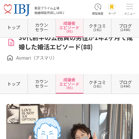
東証プライム上場
結婚相談所探しはIBJ
閲覧履歴
キープ
メニュー
成婚者
カウン
クチコミ
ブログ
ホーム
香川県の結婚相談所
香川県高松市
Asmari（アスマリ）
成婚者エピソード一
トップ
エピソード
セラー
(161)
(1464)
(91)
30代前半の公務員の男性が1年2ヶ月で成
婚した婚活エピソード(88)
Asmari（アスマリ）
成婚者
カウン
クチコミ
ブログ
トップ
エピソード
セラー
(161)
(1464)
(91)