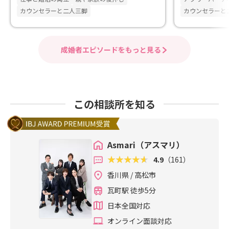
カウンセラーと二人三脚
カウンセラーと
成婚者エピソードをもっと見る
この相談所を知る
Asmari（アスマリ）
4.9
（161）
香川県 / 高松市
瓦町駅 徒歩5分
日本全国対応
オンライン面談対応