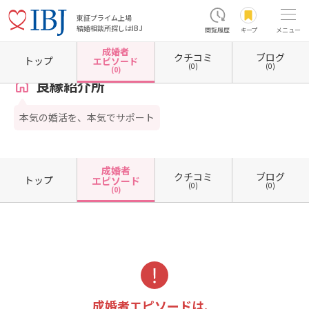
東証プライム上場
結婚相談所探しはIBJ
閲覧履歴
キープ
メニュー
成婚者
クチコミ
ブログ
ホーム
岩手県の結婚相談所
岩手県八幡平市
良縁紹介所
成婚者エピソード一覧
トップ
エピソード
(0)
(0)
(0)
良縁紹介所
本気の婚活を、本気でサポート
成婚者
クチコミ
ブログ
トップ
エピソード
(0)
(0)
(0)
成婚者エピソードは、