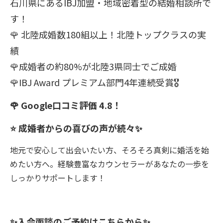
石川県にあるIBJ加盟・地域密着型の結婚相談所で
す！
🌹 北陸成婚数180組以上！北陸トップクラスの実
績
🌹成婚者の約80%が北陸3県同士でご成婚
🌹IBJ Award プレミアム部門4年連続受賞🎖️
🌹 Google口コミ評価 4.8！
⭐ 成婚者からの喜びの声が続々✨
地元で安心して出会いたい方、そろそろ真剣に婚活を始
めたい方へ。経験豊富なカウンセラーがあなたの一歩を
しっかりサポートします！
✨入会面談のご予約はこちらから✨