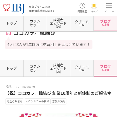
東証プライム上場
結婚相談所探しはIBJ
閲覧履歴
キープ
メニュー
成婚者
カウン
ブログ
クチコミ
ホーム
石川県の結婚相談所
石川県金沢市
ココカラ。縁結び
カウンセラーブログ一覧
トップ
エピソード
セラー
(119)
(66)
(70)
ココカラ。縁結び
4人に3人が1年以内に結婚相手を見つけています！
成婚者
カウン
ブログ
クチコミ
トップ
エピソード
セラー
(119)
(66)
(70)
投稿日：2025/05/29
【祝】ココカラ。縁結び 創業10周年と新体制のご報告🌹
婚活のお悩み
カウンセラーの日常
恋愛の法則