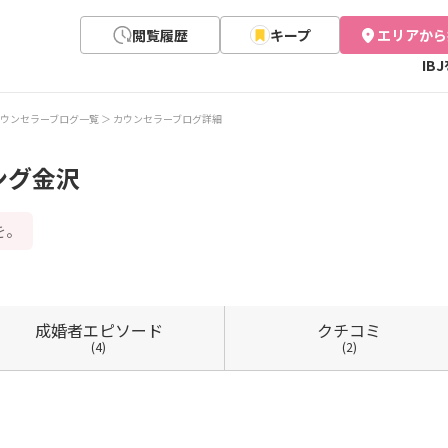
閲覧履歴
キープ
エリアから
IB
ウンセラーブログ一覧
カウンセラーブログ詳細
ング金沢
を。
成婚者
エピソード
クチコミ
(4)
(2)