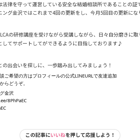
は法律を守って運営している安全な結婚相談所であることの証
ニング金沢ではこれまで4回の更新をし、今月5回目の更新にな
JLCAの研修講座を受けながら受講しながら、日々自分磨きに
としてサポートしてができるように目指しております♪
との出会いを探しに、一歩踏み出してみましょう！
談ご希望の方はプロフィールの公式LINEURLで友達追加
からどうぞ。
グ金沢
in.ee/8PhPaEC
aEC
この記事に
いいね
を押して応援しよう！