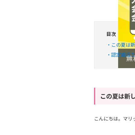
目次
この夏は
認定婚活カ
この夏は新
こんにちは。
マリ