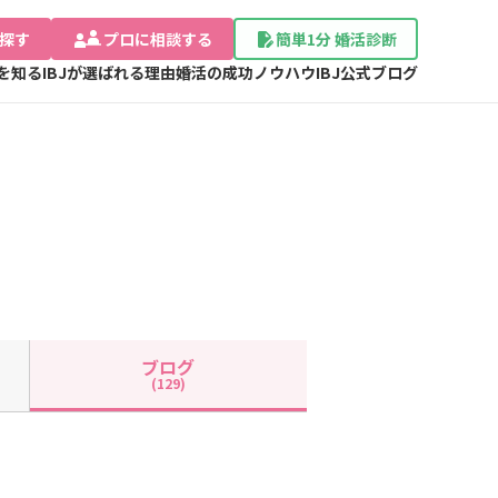
探す
プロに相談する
簡単1分 婚活診断
Jを知る
IBJが選ばれる理由
婚活の成功ノウハウ
IBJ公式ブログ
ブログ
(129)