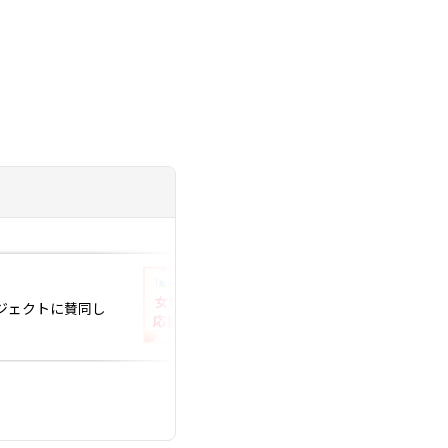
投稿日：2026.06.04
ロジェクトに賛同し
恋愛経験が少ない人