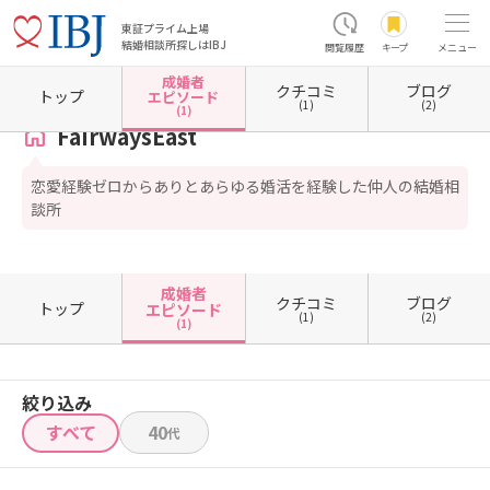
東証プライム上場
結婚相談所探しはIBJ
閲覧履歴
キープ
メニュー
成婚者
クチコミ
ブログ
ホーム
茨城県の結婚相談所
茨城県ひたちなか市
FairwaysEast
成婚者エピソード一
トップ
エピソード
(1)
(2)
(1)
FairwaysEast
恋愛経験ゼロからありとあらゆる婚活を経験した仲人の結婚相
談所
成婚者
クチコミ
ブログ
トップ
エピソード
(1)
(2)
(1)
絞り込み
すべて
40
代