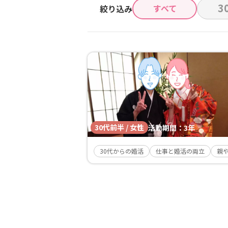
3
すべて
絞り込み
30代前半 / 女性
活動期間：
3年
30代からの婚活
仕事と婚活の両立
親