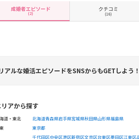
クチコミ
成婚者
エピソード
(2)
(16)
リアルな婚活エピソードを
SNSからもGETしよう
エリアから探す
海道・東北
北海道
青森県
岩手県
宮城県
秋田県
山形県
福島県
東
東京都
千代田区
中央区
港区
新宿区
文京区
台東区
墨田区
江東区