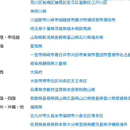
荒川区
板橋区
練馬区
足立区
葛飾区
江戸川区
神奈川県
小田原市
川崎市
相模原市
藤沢市
横須賀市
横浜市
埼玉県
千葉県
茨城県
栃木県
群馬県
陸・甲信越
山梨県
新潟県
長野県
富山県
石川県
福井県
海
愛知県
一宮市
岡崎市
春日井市
刈谷市
東海市
豊田市
豊橋市
名古
岐阜県
静岡県
三重県
西
大阪府
大阪市
堺市
北区
中央区
天王寺区
兵庫県
京都府
滋賀県
奈良県
和歌山県
国・四国
鳥取県
島根県
岡山県
広島県
山口県
徳島県
香川県
愛媛県
州・沖縄・他
福岡県
北九州市
久留米市
福岡市
小倉北区
博多区
佐賀県
長崎県
熊本県
大分県
宮崎県
鹿児島県
沖縄県
海外