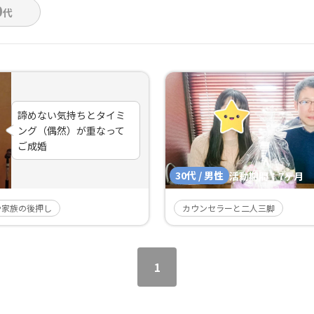
0
代
諦めない気持ちとタイミ
ング（偶然）が重なって
ご成婚
30代 / 男性
活動期間：
7ヶ月
や家族の後押し
カウンセラーと二人三脚
1