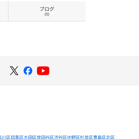
ブログ
(0)
！
品川区
目黒区
大田区
世田谷区
渋谷区
中野区
杉並区
豊島区
北区