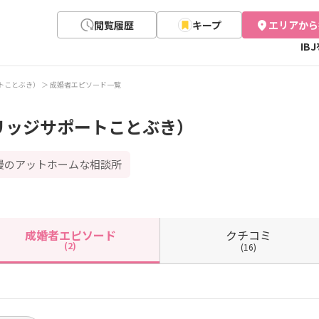
閲覧履歴
キープ
エリアから
IB
トことぶき）
成婚者エピソード一覧
リッジサポートことぶき）
慢のアットホームな相談所
クチコミ
成婚者
エピソード
(2)
(16)