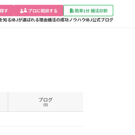
探す
プロに相談する
簡単1分 婚活診断
Jを知る
IBJが選ばれる理由
婚活の成功ノウハウ
IBJ公式ブログ
ブログ
(0)