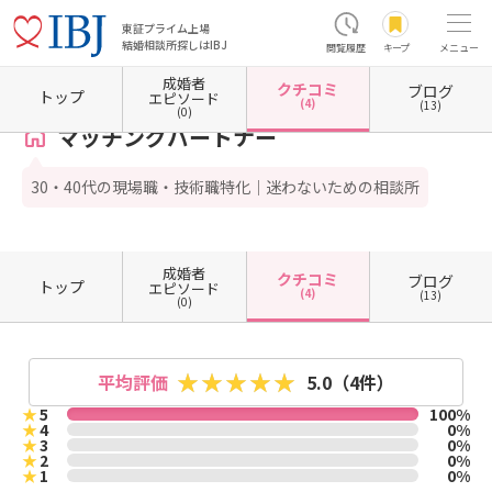
東証プライム上場
結婚相談所探しはIBJ
閲覧履歴
キープ
メニュー
成婚者
クチコミ
ブログ
ホーム
千葉県の結婚相談所
千葉県市原市
マッチングパートナー
クチコミ一覧
トップ
エピソード
(4)
(13)
(0)
マッチングパートナー
30・40代の現場職・技術職特化｜迷わないための相談所
成婚者
クチコミ
ブログ
トップ
エピソード
(4)
(13)
(0)
平均評価
5.0
（4件）
★
5
100%
★
4
0%
★
3
0%
★
2
0%
★
1
0%