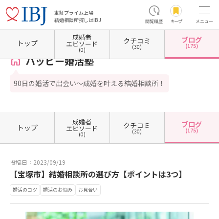
東証プライム上場
結婚相談所探しはIBJ
閲覧履歴
キープ
メニュー
成婚者
ブログ
クチコミ
ホーム
兵庫県の結婚相談所
兵庫県宝塚市
ハッピー婚活塾
カウンセラーブログ一覧
トップ
エピソード
(175)
(30)
(0)
ハッピー婚活塾
90日の婚活で出会い～成婚を叶える結婚相談所！
成婚者
ブログ
クチコミ
トップ
エピソード
(175)
(30)
(0)
投稿日：2023/09/19
【宝塚市】結婚相談所の選び方【ポイントは3つ】
婚活のコツ
婚活のお悩み
お見合い