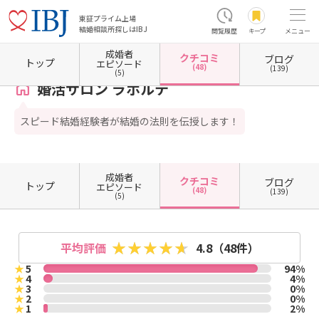
東証プライム上場
結婚相談所探しはIBJ
閲覧履歴
キープ
メニュー
成婚者
クチコミ
ブログ
ホーム
兵庫県の結婚相談所
兵庫県西宮市
婚活サロン ラポルテ
クチコミ一覧
トップ
エピソード
(48)
(139)
(5)
婚活サロン ラポルテ
スピード結婚経験者が結婚の法則を伝授します！
成婚者
クチコミ
ブログ
トップ
エピソード
(48)
(139)
(5)
平均評価
4.8
（48件）
★
5
94%
★
4
4%
★
3
0%
★
2
0%
★
1
2%