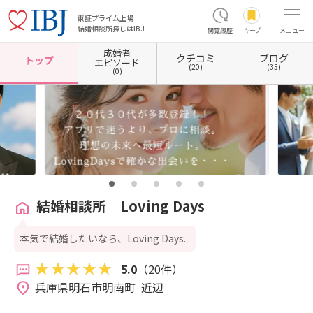
東証プライム上場
結婚相談所探しはIBJ
閲覧履歴
キープ
メニュー
成婚者
クチコミ
ブログ
ホーム
兵庫県の結婚相談所
兵庫県明石市
結婚相談所 Loving Days
トップ
エピソード
(20)
(35)
(0)
結婚相談所 Loving Days
本気で結婚したいなら、Loving Days...
5.0
（20件）
兵庫県明石市明南町  近辺