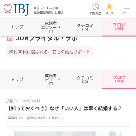
東証プライム上場
結婚相談所探しはIBJ
閲覧履歴
キープ
メニュー
成婚者
ブログ
クチコミ
ホーム
兵庫県の結婚相談所
兵庫県神戸市
兵庫県神戸市中央区
JUNブライダル・ラボ
トップ
エピソード
(105)
(10)
(7)
JUNブライダル・ラボ
20代30代に選ばれる、安心の婚活サポート
成婚者
ブログ
クチコミ
トップ
エピソード
(105)
(10)
(7)
投稿日：2025/06/11
【知っておくべき】なぜ「いい人」は早く結婚する？
婚活のコツ
婚活のお悩み
お見合い