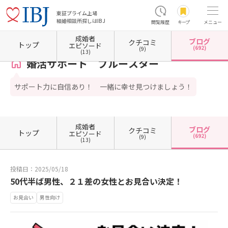
東証プライム上場
結婚相談所探しはIBJ
閲覧履歴
キープ
メニュー
成婚者
ブログ
クチコミ
ホーム
兵庫県の結婚相談所
兵庫県神戸市
兵庫県神戸市東灘区
婚活サポート ブルー
トップ
エピソード
(692)
(9)
(13)
婚活サポート ブルースター
サポート力に自信あり！ 一緒に幸せ見つけましょう！
成婚者
ブログ
クチコミ
トップ
エピソード
(692)
(9)
(13)
投稿日：2025/05/18
50代半ば男性、２１差の女性とお見合い決定！
お見合い
男性向け