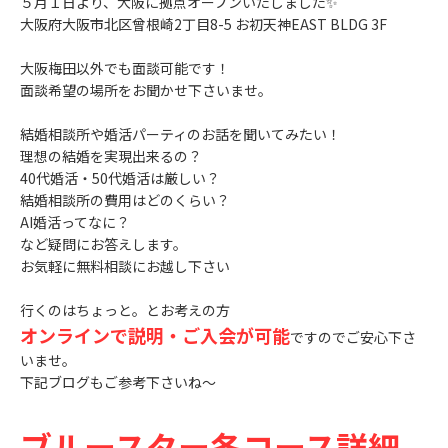
５月１日より、大阪に拠点オープンいたしました✨
大阪府大阪市北区曾根崎2丁目8-5 お初天神EAST BLDG 3F
大阪梅田以外でも面談可能です！
面談希望の場所をお聞かせ下さいませ。
結婚相談所や婚活パーティのお話を聞いてみたい！
理想の結婚を実現出来るの？
40代婚活・50代婚活は厳しい？
結婚相談所の費用はどのくらい？
AI婚活ってなに？
など疑問にお答えします。
お気軽に無料相談にお越し下さい
行くのはちょっと。とお考えの方
オンラインで説明・ご入会が可能
ですのでご安心下さ
いませ。
下記ブログもご参考下さいね～
ブルースター各コース詳細