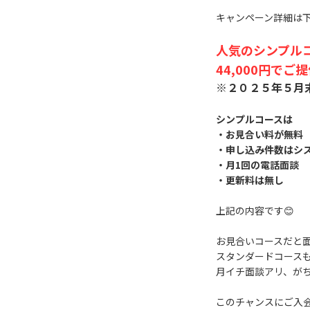
キャンペーン詳細は
人気のシンプルコ
44,000円でご
※２０２５年５月
シンプルコースは
・お見合い料が無料
・申し込み件数はシス
・月1回の電話面談
・更新料は無し
上記の内容です😊
お見合いコースだと
スタンダードコース
月イチ面談アリ、が
このチャンスにご入