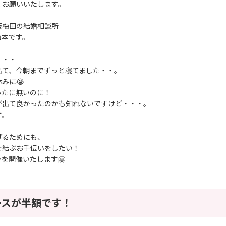
くお願いいたします。
阪梅田の結婚相談所
山本です。
・・・
出て、今朝までずっと寝てました・・。
みに😭
ったに無いのに！
が出て良かったのかも知れないですけど・・・。
す。
げるためにも、
を結ぶお手伝いをしたい！
を開催いたします🤗
ースが半額です！