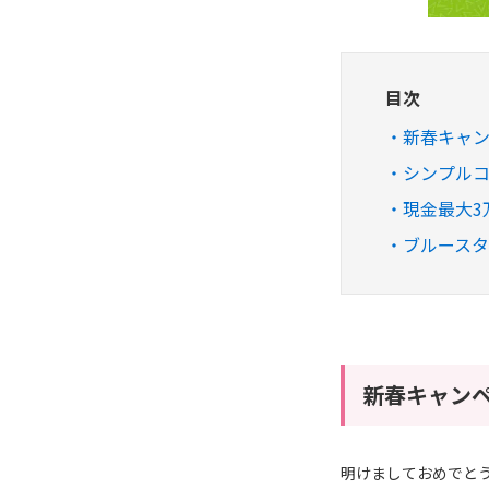
目次
新春キャン
シンプル
現金最大3
ブルース
新春キャン
明けましておめでと