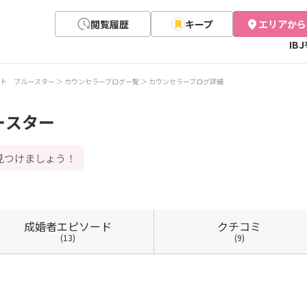
閲覧履歴
キープ
エリアから
IB
ト ブルースター
カウンセラーブログ一覧
カウンセラーブログ詳細
ースター
見つけましょう！
成婚者
エピソード
クチコミ
(13)
(9)