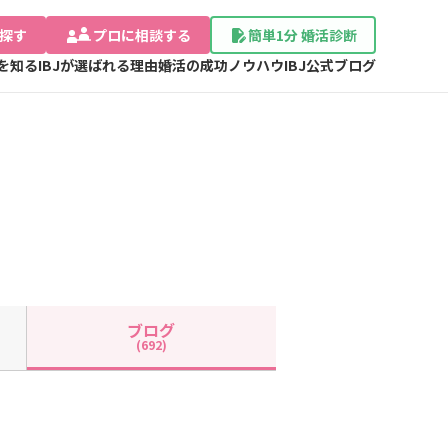
探す
プロに相談する
簡単1分 婚活診断
Jを知る
IBJが選ばれる理由
婚活の成功ノウハウ
IBJ公式ブログ
ブログ
(692)