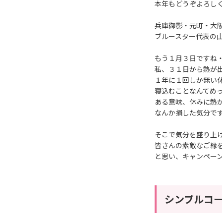
本年もどうぞよろし
兵庫御影・元町・大
ブルースター代表の
もう１月３日ですね
私、３１日から熱が
１年に１回しか無い休
寝込むことなんてめ
ある意味、休みに熱
なんか損した気分で
そこで気分を盛り上
皆さんの素敵なご縁
と思い、キャンペーン
シンプルコ