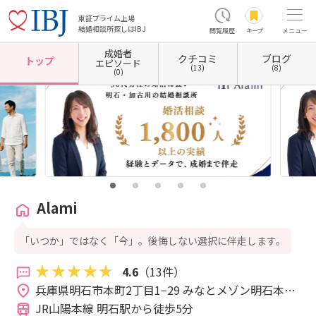
東証プライム上場
結婚相談所探しはIBJ
閲覧履歴
キープ
メニュー
成婚者
クチコミ
ブログ
ホーム
兵庫県の結婚相談所
兵庫県明石市
Alami
トップ
エピソード
(13)
(8)
(0)
Alami
「いつか」ではなく「今」。後悔しない選択に伴走します。
4.6
（13件）
兵庫県明石市本町2丁目1−29 みなとメゾン明石本町 
2F 
JR山陽本線 明石駅から徒歩5分