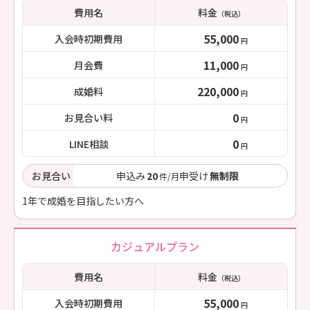
費用名
料金
（税込）
55,000
入会時初期費用
円
11,000
月会費
円
220,000
成婚料
円
0
お見合い料
円
0
LINE相談
円
お見合い
申込み
20
申受け
無制限
件/月
1年で成婚を目指したい方へ
カジュアルプラン
費用名
料金
（税込）
55,000
入会時初期費用
円