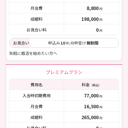
8,800
月会費
円
198,000
成婚料
円
0
お見合い料
円
お見合い
申込み
10
申受け
無制限
件/月
気軽に婚活を始めたい方へ
プレミアムプラン
費用名
料金
（税込）
77,000
入会時初期費用
円
16,500
月会費
円
265,000
成婚料
円
0
お見合い料