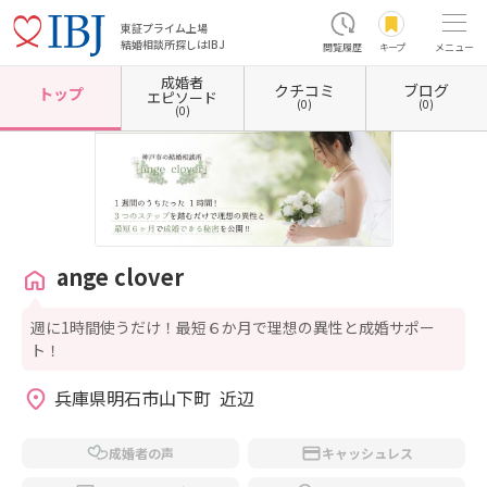
東証プライム上場
結婚相談所探しはIBJ
閲覧履歴
キープ
メニュー
成婚者
クチコミ
ブログ
ホーム
兵庫県の結婚相談所
兵庫県明石市
ange clover
トップ
エピソード
(0)
(0)
(0)
ange clover
週に1時間使うだけ！最短６か月で理想の異性と成婚サポー
ト！
兵庫県明石市山下町  近辺
成婚者の声
キャッシュレス