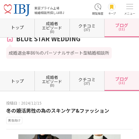
東証プライム上場
結婚相談所探しはIBJ
閲覧履歴
キープ
メニュー
成婚者
ブログ
クチコミ
ホーム
北海道の結婚相談所
北海道札幌市
北海道札幌市北区
BLUE STAR WEDDING
トップ
エピソード
(11)
(37)
(0)
BLUE STAR WEDDING
成婚退会率86％のパーソナルサポート型結婚相談所
成婚者
ブログ
クチコミ
トップ
エピソード
(11)
(37)
(0)
投稿日：2024/12/15
冬の婚活男性の為のスキンケア&ファッション
男性向け