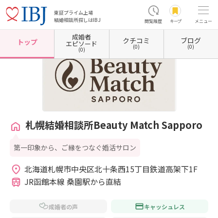
東証プライム上場
結婚相談所探しはIBJ
閲覧履歴
キープ
メニュー
成婚者
クチコミ
ブログ
ホーム
北海道の結婚相談所
北海道札幌市
北海道札幌市中央区
札幌結婚相談所Beauty M
トップ
エピソード
(0)
(0)
(0)
札幌結婚相談所Beauty Match Sapporo
第一印象から、ご縁をつなぐ婚活サロン
北海道札幌市中央区北十条西15丁目鉄道高架下1F 
JR函館本線 桑園駅から直結
成婚者の声
キャッシュレス