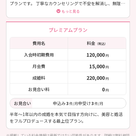
プランです。 丁寧なカウンセリングで不安を解消し、無理の
ないペースで活動をスタート。
もっと見る
プレミアムプラン
費用名
料金
（税込）
120,000
入会時初期費用
円
15,000
月会費
円
220,000
成婚料
円
0
お見合い料
円
お見合い
申込み
3
申受け
3
件/月
件/月
半年〜1年以内の成婚を本気で目指す方向けに、美容と婚活
をフルプロデュースする最上位プラン。
※掲載している料金情報は最新ではない可能性があります。詳細は無料相談