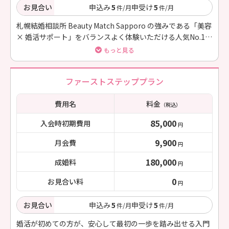
お見合い
申込み
5
申受け
5
件/月
件/月
札幌結婚相談所 Beauty Match Sapporo の強みである「美容
× 婚活サポート」をバランスよく体験いただける人気No.1プ
ランです。
もっと見る
ファーストステッププラン
費用名
料金
（税込）
85,000
入会時初期費用
円
9,900
月会費
円
180,000
成婚料
円
0
お見合い料
円
お見合い
申込み
5
申受け
5
件/月
件/月
婚活が初めての方が、安心して最初の一歩を踏み出せる入門