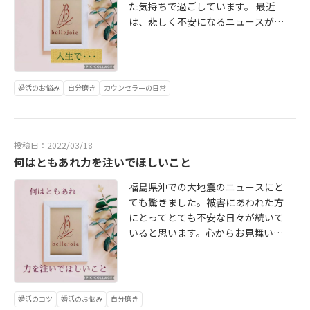
た気持ちで過ごしています。 最近
は、悲しく不安になるニュースが増
えています。長引くコロナ禍でスト
レスを抱えることもありしんどい
な・・・と感じる方も多いのではな
いでしょうか。 私自身も、40代にな
婚活のお悩み
自分磨き
カウンセラーの日常
り『人生』について考えることが増
えてきました。・・・というとなん
だか重たい話に聞こえてしまうので
すが(笑) ただ、単純なことでもっと
投稿日：2022/03/18
いろんな人に会っておけばよかった
何はともあれ力を注いでほしいこと
と思うことがあります。 仕事や家庭
福島県沖での大地震のニュースにと
のことで日々の忙しさを優先してい
ても驚きました。被害にあわれた方
まい『いろいろ落ち着いたら会おう
にとってとても不安な日々が続いて
ね～♪』と先延ばしにしていたら会
いると思います。心からお見舞い申
いたくても気軽に会いに行けない世
し上げます。寒暖差があるもののあ
の中になるなんて思ってもいません
たたかくなり春を感じるようになり
でした。 もちろん今便利な世の中で
ました(*^^*)花粉症がつらい季節で
LINEやリモートでいつでも話ができ
もありますが・・(>_<)みなさまいか
たりはするのですがやっぱり直接会
婚活のコツ
婚活のお悩み
自分磨き
がお過ごしでしょうか？ ｂellejoie