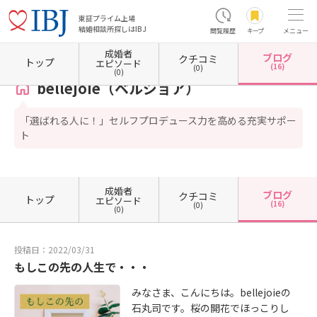
東証プライム上場
結婚相談所探しはIBJ
閲覧履歴
キープ
メニュー
成婚者
ブログ
クチコミ
ホーム
広島県の結婚相談所
広島県広島市
広島県広島市中区
bellejoie（ベルジョア）
トップ
エピソード
(16)
(0)
(0)
bellejoie（ベルジョア）
「選ばれる人に！」セルフプロデュース力を高める充実サポー
ト
成婚者
ブログ
クチコミ
トップ
エピソード
(16)
(0)
(0)
投稿日：2022/03/31
もしこの先の人生で・・・
みなさま、こんにちは。bellejoieの
石丸司です。桜の開花でほっこりし