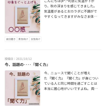
こんにちは(#^.^#)急に気温が下が
くるようになります。 また、年末年
ひいたり病気をすると、一人は心細
く過程にとても幸せを感じま
い(*^_^*)ｂellejoie【ベルジョア】
らこそ話せることもあります(*^^*)
り、秋の深まりを感じてきました。
始には親戚や久しぶりに会う友人た
いですよね。支えてくれる自分の家
す。 『夫婦だから』『家族なのに』
婚活カウンセラー石丸司 TEL・・07
もしよければ無料カウンセリングを
気温差があるとおカラダに不調がで
ちに「結婚しないの？」なんて聞か
族をつくることができるのは結婚し
と考えるとなぜか難しくなるのです
0-1487-9859Mail・・mail@bellejo
ご自身の気持ちの整理に利用してみ
やすくなってきますがみなさま体調
れることが憂鬱・・・そんなことを
たい大きな理由の一つかもしれませ
が想いを合わせていくということは
ie-ti.comURL・・ https://www.bell
てください♪ bellejoie【ベルジョ
はいかがでしょうか？秋はお肌が一
思われている方も多いのではないで
ん。 家庭をつくることによって帰る
友達でも恋人でも、職場でも人間関
ejoie-ti.com ※お客様応対中はお電
ア】婚活カウンセラー石丸司 TE
番老けるといわれている季節。今日
しょうか。 クリスマス、年末年始、
場所ができ自分を待ってくれている
係を構築していくうえで基本的なこ
話がつながらない場合がございま
L・・070-1487-9859Mail・・mail
は、こんなお話です。 モテるため好
バレンタインなどイベントが増えて
家族がいることで精神面が安定し
とは変わらないんじゃないかと思っ
す。留守番電話にメッセージを残し
@bellejoie-ti.comURL・・ https://
感度を上げるために必要といわれて
くる前の今の時期は婚活を始める方
て、人生の活力になっていきま
ています。 結婚をしたいのか悩んで
自分磨き
男性向け
女性向け
ていただくかメールをお送りいただ
www.bellejoie-ti.com ※お客様応対
いる 「清潔感」 残念ながらカラダを
が増え、婚活が成功しやすい時期と
す。 もちろん、結婚することでめん
いる方婚活をどう始めたいいかわか
けると幸いです。
中はお電話がつながらない場合がご
清潔に・・・だけでは一般的な清潔
いわれています☆ だから・・・・諦
どくさいことは増えます。些細なこ
らない方婚活にスランプを感じてい
ざいます。留守番電話にメッセージ
感の基準は満たしていません。 その
めるのはまだ早い！！今ならまだ間
とで不満に思ったり、話し合いをし
る方 そんな方に気持ちが軽くなって
を残していただくかメールをお送り
なかで、男性女性ともに見られてい
に合います！！素敵なクリスマスを
投稿日：2021/10/12
ないといけなかったりと日々の生活
いただけるようによしっ！自分も頑
いただけると幸いです。
ますよ！！ というのが 「お肌」 ぜ
今、話題の‥‥『聞く力』
過ごすために行動を起こしてみませ
で積み上げていくものがたくさんあ
張ろうと思ってもらえる会員様に寄
ひ、男性にも気づいていただきた
んか？ 全力でサポートいたします(*
ります。 でも、キレイな虹をみた
り添う婚活カウンセラーでありたい
今、ニュースで聞くことが増え
い。 日ごろから新垣結衣さんの透明
^^*)一緒に頑張りましょう！！迷っ
り、一緒に紅葉を見たいな、ラーメ
と初心に戻ることができた結婚記念
た 『聞く力』 『聞く力』が身につい
感がほしいと思っている私なのです
ているならまず無料カウンセリング
ン屋さんに行列できてるななんて時
日でもありました。2021年もあと僅
ている人と同じ時間を過ごすことは
が(笑) 透明感のある白い艶やかな
へ(*^^*)↓↓↓↓↓bellejoie【ベル
に一番に頭に浮かぶパートナー・家
か・・・結婚や恋愛、婚活に悩んで
本当に居心地がいいですよね。 周り
肌 これだけでキラキラ輝いて見えま
ジョア】婚活カウンセラー石丸司 TE
族がいるって小さなようでかけがえ
モヤモヤしている方まず今の気持ち
からも愛され、信頼される。人間関
すよね☆ と、いうわけで誰もがお肌
L・・070-1487-9859Mail・・mail
のない大きな幸せだなと私は感じて
を吐き出してみませんか？無料カウ
係を円滑にするためにとても重要な
の悩みで感じたことのある「くす
@bellejoie-ti.comURL・・ https://
います。 結婚＝めんどくさいより数
ンセリングご予約受付中です(#^.^
スキルだと思っています。 特に気を
み」についてお話していきます。 鏡
www.bellejoie-ti.com ※お客様応対