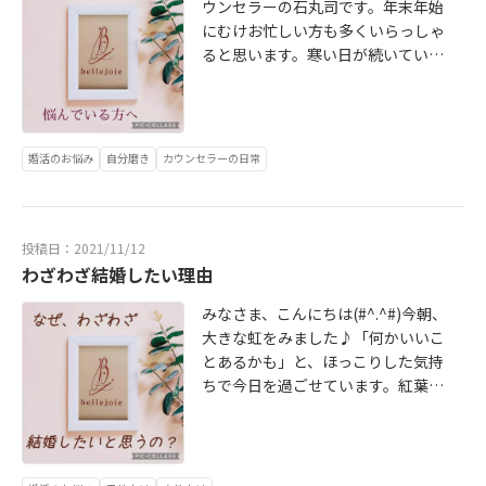
ウンセラーの石丸司です。年末年始
たいなと感じました。さて、春は出
て心身にリラックスを感じていただ
た。 bellejoie【ベルジョア】を開業
にむけお忙しい方も多くいらっしゃ
逢いの季節♪ほっこりあたたかくな
く場所です。お客様にとってまずこ
したこともお客様と関係をより良い
ると思います。寒い日が続いている
る季節にお知らせです☆ IBJ(日本結
の人にカラダをあずけても大丈夫だ
ものにしたいと考えるようになりコ
のでしっかりおカラダあたためてく
婚相談所連盟)の春の婚活みなおしキ
ろうか・・・その不安を払拭できな
ロナ禍が背中を押すきっかけになり
れぐれもご自愛くださいね。 さて、
ャンペーン！！【期間】2022年3月1
いことには話にならないのです。不
ました。 せっかくの人生だからやり
先日結婚記念日だったのでディナー
日～3月31日 bellejoie【ベルジョ
安なまま過ごす時間は苦痛でしかな
たいことを楽しんでやったもん勝ち
をしてきました。 コロナ禍のため夜
ア】もキャンペーンに賛同しており
いですよね・・・ そして、お客様に
なのかなと(#^.^#) よくよく考えてみ
婚活のお悩み
自分磨き
カウンセラーの日常
の外食は本当に久しぶりでとても素
ます。『特典』月会費3カ月分無
ご来店いただいたとき私自身が一番
ると もっとあの時こう言わなかった
敵な時間を過ごすことができまし
料！！※どのプランをお選びいただ
気をつけていること。 もうおわかり
んだろうもっと勉強しておけばよか
た。 夫と私はなかなかお休みが合わ
いてもOK♪※オーダーメイドのプラ
ですよね？ そう・・・・第一印象で
ったもう少し若い時にダイエットを
ないこともありデートをする機会が
ンも作成できます♪この機会に素敵
投稿日：2021/11/12
す。ここで失敗するとどんなに施術
頑張ればよかった 後悔ってなにかし
あまりないので久々に！！と思って
わざわざ結婚したい理由
な婚活を始めてみませんか？おひと
がよくても、的確なアドバイスがで
らありますよね。 そう、今からだっ
いたのですが『お供させてくださ
りおひとり丁寧に全力でサポートい
きても私への印象を覆すことは、ほ
て遅くない。自分の気持ち次第で修
みなさま、こんにちは(#^.^#)今朝、
い』となぜか娘も一緒に3人でのおで
たします☆ぜひ、無料カウンセリン
ぼ不可能です。 とにかく『笑顔』を
正できるし、新しいことも始められ
大きな虹をみました♪「何かいいこ
かけとなりました(笑) 買い物した
グにいらしてください。 bellejoie
たいせつにしています。 リラクゼー
る。あとになって、やっておけばよ
とあるかも」と、ほっこりした気持
り、何年ぶりかのプリクラを撮った
【ベルジョア】婚活カウンセラー石
ションサロンも結婚相談所も全国た
かったと思いそうなことはとりあえ
ちで今日を過ごせています。紅葉も
りイルミネーションをみたりとなん
丸司TEL・・070-1487-9859Mai
くさんあります。そのなかでｂellejo
ずやってみるという想いを優先した
見ごろの時期ですね☆お出かけを楽
だかんだ楽しい家族時間を過ごすこ
l・・mail@bellejoie-ti.comUR
ieをみつけていただいてご来店いた
方がいいと考えています。 残念なが
しんでいらっしゃいますか？ さて、
とができました。 リフレッシュでき
L・・ https://www.bellejoie-ti.com
だく。これって『奇跡』なんです。
ら若い方へのアンケートで結婚をし
今日は「人はなぜわざわざ結婚した
るとまた明日からも頑張ろう！！っ
※お客様応対中はお電話がつながら
こんなに嬉しいことってないですよ
たくないと答えている方が増えてい
いと思うのか」をテーマにお話をし
て思えます☆ 家族がいてくれてよか