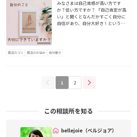
疲れということは・・・そ
くいわれることなのですが「Ye
と、色素沈着に。《チェック項目》
みなさまは自己肯感が高い方です
う、、、、お顔もお疲れなのです(*_
s・・・But法」まずは相手の意見を
□UVケアをあまりしていない□クレ
か？低い方ですか？ 『自己肯定が高
*)小鼻横から耳までの頬骨の下ライ
受け入れる。そのあとに自分の意見
ンジング・洗顔・マッサージは強め
い』と聞くとなんだかすごく自分に
ンをなぞってみて痛いなと感じると
を述べる。そうすることで言葉の印
が好き□屋外で過ごすことが多い対
自信があり、自分大好き！という印
ころがあったら顔コリのサイン。
象もやわらかくなり、相手の意見も
策・・・紫外線対策を怠らない※血
象を持っている方が多いのではない
【原因】・無表情のまま、またはサ
受け入れやすくなります。先ほどの
行不良血流が滞り、肌に栄養がいき
でしょうか。 実は自己肯定感という
ービス業などで ずっと笑顔のままで
場合も「お寿司いいよね。でもおい
わたらず、毛細血管が青く目立つ。
のは ありのままの自分を受け入れら
いる・ストレスによる表情筋のこわ
しい焼肉屋さんみつけたんだ。ど
青白く、顔色が悪く見えるのが特
れる人のことなのです。 つまり、学
婚活のコツ
婚活のお悩み
自分磨き
ばり・パソコンやスマホの見過ぎ・
う？」と、答えると相手も寄り添い
徴。《チェック項目》□肌が青白
歴や実績、年収や容姿などで自分に
食事の際、片方の歯でばかり噛む・
やすいですよね。ぜひ日ごろから意
い・目の下にクマが目立つ□冷え性
自信がもてなくても良いところも悪
緊張による食いしばりや睡眠中の歯
識をしてみてください。 ３．態度・
□疲れやすい・むくみやすい対
いところもこれがありのままの自分
ぎしりなどの原因がありますがやは
しぐさ・口癖口角をあげ、笑顔で相
策・・・カラダをあたためる※糖化
なんだと受け入れることができるこ
り顔だけのこりというよりは首肩な
手の話を聞いていますか？姿勢を気
1
2
体内に蓄積した糖質が、肌のたんぱ
とが『自己肯定感が高い』というこ
どのお疲れとつながっているんです
にしていますか？相手の話に対し
く質と結びついてAGEs（最終糖化生
と。 様々な価値観が広がる今の世の
よね。実際リラクゼーションサロン
「はい、はい、はい」など相槌をお
成物）に変質すること。AGEsが黄褐
中では相手の考え方や価値観を受け
のお客様がご来店されたときと、施
ろそかにしていませんか？営業のお
色をしているので、顔全体が黄ぐす
入れるということがより必要になっ
術後では表情は全然違います。お帰
この相談所を知る
仕事の方に多いのですが「なるほど
んで見えるのが特徴。《チェック項
ているのではないかと感じていま
りになる際の笑顔は力が抜けてい
ですね」のような相槌は話を軽くあ
目》□顔色が黄色く透明感がない□
す。 相手を理解し受け入れるという
て、とても自然です(*^^*)その笑顔
しらわれているように感じ取られや
朝食を食べない□食事の時間が不規
ことはまず、ありのままの自分を認
を見ることができると、私もほっと
すいので一度見直してみてください
bellejoie（ベルジョア）
則□炭水化物・甘いお菓子・清涼飲
めることができる自己肯定感を持つ
します(*^-^*) 笑顔って周りの人を幸
ね。相手の話を聞く態度で好感度は