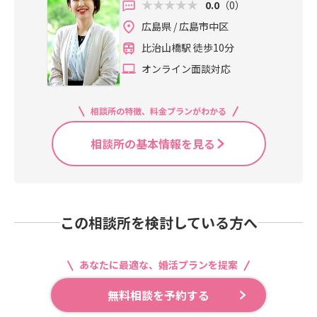
料水が好き対策・・・バランスのよ
ということが大切なんです。 こんな
0.0
（0）
せな気持ちにさせてくれますよ
一気に変わります。 上手に人の話を
い食事を心がける※角質ターンオー
こと思い当たりませんか？ □自分に
広島県 / 広島市中区
ね。 笑顔のつながりって本当に幸せ
聞くということは なにか適格なアド
バーが低下し、古い角質が肥厚する
自信がない□コンプレックスが強い
なこと。 店名の『bellejoie＝美しい
バイスをすることでも相手の心に刺
こと。肌が厚く、ざらつきがあり透
比治山橋駅 徒歩10分
□周りの目が気になる□マイナス思
歓び』にも この笑顔のつながりをコ
さる名言をいうことでもありませ
明感が失われた見た目が特徴。《チ
考で批判的に物事を考える□失敗を
オンライン面談対応
ンセプトに掲げています♪コロナ禍
ん。 相手の話を聞く。相手の気持ち
ェック項目》□肌が硬く、ごわごわ
引きずりなかなか立ち直れない ここ
でマスクをつけるようになって今ま
のはけ口になる。 ただ、それだけで
している□疲れを感じやすい□加齢
にチェックがつくと自己肯定感が低
でよりお顔まわりの血流が悪くなり
す。 それができるあなたにまたお話
□不規則な生活対策・・・睡眠の質
いということになります。 しかし、
相談所の特徴、料金プランがわかる
やすく、コリやすくなっていると思
したいな。会いたいなと思ってもら
をあげるいかがでしたでしょう
落ち込まないで！！！日本人は諸外
います。【簡単な対処法】※耳をほ
えるわけなのです。 これまでの話だ
か？？お肌をピカピカにして素肌力
国と比べると自己肯定感が圧倒的に
相談所の基本情報を見る
ぐして、くるくる回す※耳は全身の
けだと相手の言うことを黙って聞く
を上げることができればそれだけで
低いんです。なのでチェックがつく
ツボが集まる部分なので、全身のめ
だけなんて苦痛だ・・・なんて思わ
生活習慣がよさそうに見えたり、笑
方が多いと思います。 よく履歴書に
ぐりケアにもつながります。耳たぶ
れる方もいらっしゃるかもしれませ
顔をより素敵に魅せることができ、
長所や特技を記入する箇所がありま
のあたりなど、耳の下部を中心にも
んがそれは、違いますよ・・・ 人の
かなり好印象です♪プロフィール用
すが多くの方が短所の方が先に思い
みほぐしてあげてください♪耳をほ
話をちゃんと聞くということは意識
の写真の印象も変化があると思いま
この相談所を検討している方へ
浮かんで、良いところの記入に時間
ぐすと、ポカポカしてくるのを感じ
が変わるということです。意識が変
す。それぞれの「くすみ」の性質に
がかかるのではないでしょうか。 そ
ます☆顔コリを放置してしまうと顔
われば、今まで興味がなかったこと
合わせて、透明感のあるお肌を目指
もそも日本人は『謙虚』『おもてな
のむくみや、くすみ、たるみにつな
にも面白そうだなと感じたり、そん
あなたに最適な、婚活プランを提案
し、スキンケアも頑張っていきまし
し』の精神が強いので人より優れて
がってしまいますので気づいたとき
な考え方もあるんだなと発見や学び
ょう！ 無料カウンセリングをぜひご
いることでも『あたりまえのことな
に試してみてくださいね。なんだ、
無料相談を予約する
がたくさんあるからです。知識や見
利用ください。オンライン相談も可
のだからそんなにすごいことではな
やっぱり女性にむけてじゃな
解が深まれば、『聞く力』も『話す
能です。こんな相談できますか？な
い』と考えてしまうんですよね。 日