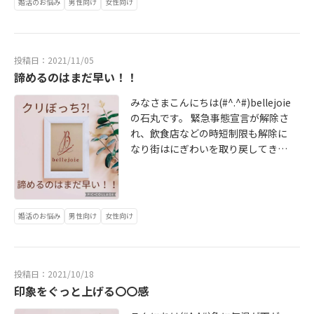
ない場合がございます。留守番電話
ね。お客様にとってこの人なら話を
婚活のお悩み
男性向け
女性向け
るそうです。 きっとこれも生きづら
ていきたいと思います。 独身の方に
ったなとしみじみ感じた一日でし
にメッセージを残していただくかメ
ちゃんと聞いてくれそうと安心感を
い世の中でそう感じてしまうのかな
なぜ結婚をしたいと思わないのです
た。 私事ですみません(;^ω^) 結婚生
ールをお送りいただけると幸いで
もっていただくことがこれからのご
ぁと寂しくなります。 悩みがつきな
か？と質問してみると ※仕事や趣味
活って本当に手探りなことが多くて
す。よろしくお願い申し上げます。
縁をつなぐきっかけになるわけなん
いなかでもそれを助けてくれるのも
の自分の生活が充実していて結婚に
むずかしいなと思うことも多々あり
投稿日：2021/11/05
です。 そう、それは婚活もおなじ。
『人』だから 結婚したくないではな
よってその時間が奪われる気がする
諦めるのはまだ早い！！
ます。自分が良かれと思ってしたこ
これからの人生を一緒に歩むパート
くてしたいけど、不安の方が大きい
※お金がかかりそうだ※一人が気楽
とが夫にはそうでなかったり夫が良
ナーを見つけるためにまずはこの人
からしないほうがいい なんじゃない
みなさまこんにちは(#^.^#)bellejoie
で、誰かと一緒に生活することがし
かれと思って言ったことがなぜか私
なら安心して同じ時間を過ごせると
のかなぁと思っています。 結婚に不
の石丸です。 緊急事態宣言が解除さ
んどそう※周りの既婚者に幸せそう
の地雷を踏んでいたりと・・・(笑)
思っていただく必要がありますよ
安があるけれど3年後、5年後、10年
れ、飲食店などの時短制限も解除に
な人がいない などの答えが多くあり
誰か正解を教えてくれるわけでもマ
ね。 第一印象がクリアできれば仮に
後、人生の最期に結婚していればよ
なり街はにぎわいを取り戻してきて
ます。しかしながら調査によると独
ニュアルがあるわけでもないのでお
なにか失敗してしまったな・・・な
かった・・・ 後悔をするかもしれな
いるように感じます。 あっという間
身者の9割がいずれは結婚したいと答
互いの距離を縮めていけるようにた
んて時も笑って過ごせてそんな隙も
いともし今、少しでも感じていらっ
に11月に入り今年もあと2カ月をき
えているのです。 では、なぜ結婚を
くさん話をしないといけないことも
あなたの魅力のひとつになるんで
しゃる方がいたらぜひ一歩踏み出し
りました。 気をつけなければいけな
したいと思うのですか？と質問をし
あります。正直めんどくさいなぁと
す。 だからこそプロフィール写真自
てみてほしいなと思っています。 モ
いことはまだまだありますがこれか
てみると ※好きな人と一緒にいられ
思う既婚者の声もありますよね。 で
婚活のお悩み
男性向け
女性向け
己紹介第一印象 ここに全力を注いで
ヤモヤする気持ちを解消して結婚す
らたくさんの楽しいイベントが待っ
る※社会的な信用を得ることができ
も、話し合ったり一緒に生活してい
ほしいと思っています。 自分の良い
ることってやっぱり素敵かも！とポ
ていますね。 どのようにお過ごしに
る※子供がほしい※経済的に安定す
くなかで二人の意見が一致したとき
ところって本当に気づきにく
ジティブ変換へのきっかけをつくる
なる予定でしょうか？ クリぼっちは
る※気持ちを共有できるパートナー
やお互いの良いと思える部分が一致
い・・・ だからこそ一緒にさがして
ことも婚活カウンセラーの役割だと
イヤだな・・・なんて思っている方
を持つことができる など、結婚する
投稿日：2021/10/18
してくるとなんだかとても嬉しく感
みませんか？無料カウンセリング受
私は考えています。話しているうち
はいませんか？気温が下がってくる
印象をぐっと上げる〇〇感
ことで様々なカタチの安心感を求め
じちゃうんですよね♪歩み寄って距
付中。婚活見直しキャンぺーンも実
に仕事や人間関係の解決も見えてく
と「人肌が恋しい・・・」と感じて
ているように思います。特に風邪を
離感が近づいていくことを感じてい
施中です！お気軽にお問合せくださ
るかも(*^^)v自分を知らない人だか