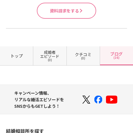
い？？・・・と思った男性のみなさ
力』もスキルアップしていくんです
どのお問い合わせもメールで承って
本人、真面目！！！ じゃあ、どうし
まへ！！！ 男性の笑顔に 『かわい
ね(#^.^#) ぜひこれを機会に一度ご自
資料請求をする
おりますのでお気軽にご連絡くださ
たらいいのか・・・・ 発想の転換で
い！！！』と 胸キュンする女性はた
身の『聞く力』を磨いてみましょ
いませ。 bellejoie【ベルジョア】婚
す！！ 自分ができることは普通のこ
くさんいます。 かわいいじゃなくて
う。 『聞く力』スキルを磨きた
活カウンセラー石丸司 TEL・・070-
と。当たり前のこと。↓できること
カッコいいと思われたい・・ 男性は
い！！コミュニケーションに自信が
1487-9859Mail・・mail@bellejoie
を自慢しないのは自分が本当に優れ
そう思いますよね？？？ 違います
ないこれまでの恋愛でのお悩み結婚
-ti.comURL・・ https://www.bellej
ているから。 周りにいませんか？？
よ・・・ 『かわいい』は最強で
相談所てどんなところ？などな
oie-ti.com お客様応対中はお電話が
口ばっかり達者で、過去の自慢をひ
す！！！ これを機に男性もいい笑顔
ど・・・ 無料カウンセリングをぜひ
つながらない場合がございます。留
けらかすけど実は何も出来ていない
成婚者
ブログ
クチコミ
で魅せることができるように 鏡を見
トップ
ご利用ください。オンライン相談も
エピソード
守番電話にメッセージを残していた
人(+_+) 普通のことをあたりまえに
(16)
(0)
(0)
ながら『顔コリ』してないか 確認し
可能です。こんな相談できますか？
だくかメールをお送りいただけると
やるって本当はなかなかできること
てみてくださいね☆ 『顔コリ』よく
などのお問い合わせもメールで承っ
幸いです。折り返しご連絡いたしま
じゃないんです。 私は朝決まった時
わからないな・・・なんて方もリラ
ておりますのでお気軽にご連絡くだ
すのでよろしくお願いいたします。
間にちゃんと起きることが出来ただ
クゼーションサロンを併設している
さいませ。 bellejoie【ベルジョア】
けで自分を褒めます(笑) 自己肯定感
当店ですので今のおカラダの状態な
婚活カウンセラー石丸司 TEL・・07
を高めることは自分を大切にするこ
キャンペーン情報、
どのご相談も承ることができま
0-1487-9859Mail・・mail@bellejo
とです。 自分を大事にできなければ
リアルな婚活エピソードを
す。 コミュニケーションに自信がな
ie-ti.comURL・・ https://www.bell
周りの人のことも大切にできないで
SNSからもGETしよう！
いこれまでの恋愛でのお悩み結婚相
ejoie-ti.com ※お客様応対中はお電
すよね。 結婚相手を幸せにするため
談所てどんなところ？などな
話がつながらない場合が ございま
にもまずは日常生活のいろんなある
ど・・・ 無料カウンセリングをぜひ
す。留守番電話にメッセージを残し
あるから自分をたくさん褒めて、自
ご利用ください。オンライン相談も
ていただくかメールをお送りいただ
分の良いところを見つける習慣をつ
結婚相談所を探す