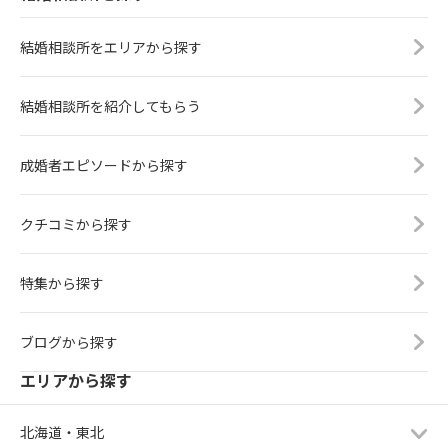
可能です。こんな相談できますか？
けると幸いです。折り返しご連絡い
けていきましょう。 もし、褒めると
などのお問い合わせもメールで承っ
たしますので よろしくお願いいたし
ころが見つけられなかったらいいと
ておりますのでお気軽にご連絡くだ
結婚相談所をエリアから探す
ます。
ころがない・・・なんて絶対に落ち
さいませ。 bellejoie【ベルジョア】
込まず褒めようと自分自身と向き合
婚活カウンセラー石丸司 TEL・・07
った自分を褒めてあげてください(*^
結婚相談所を紹介してもらう
0-1487-9859Mail・・mail@bellejo
-^*) 自分に自信がないこれまでの恋
ie-ti.comURL・・ https://www.bell
愛でのお悩み結婚相談所てどんなと
ejoie-ti.com ※お客様応対中はお電
ころ？などなどのご相談は無料カウ
成婚者エピソードから探す
話がつながらない場合がございま
ンセリングをぜひご利用ください。
す。留守番電話にメッセージを残し
オンライン相談も可能です。こんな
ていただくかメールをお送りいただ
クチコミから探す
相談できますか？などのお問い合わ
けると幸いです。折り返しご連絡い
せもメールで承っておりますのでお
たしますのでよろしくお願いいたし
気軽にご連絡くださいませ。 bellej
特集から探す
ます。
oie【ベルジョア】婚活カウンセラー
石丸司 TEL・・070-1487-9859Mai
l・・mail@bellejoie-ti.comUR
ブログから探す
L・・ https://www.bellejoie-ti.com
エリアから探す
※お客様応対中はお電話がつながら
ない場合がございます。留守番電話
にメッセージを残していただくかメ
北海道・東北