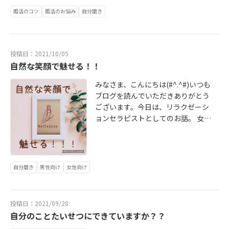
えきれない「安心感」はわざわざ結
#) ｂellejoie【ベルジョア】婚活カ
付けてほしいポイント １．話を最後
を見て、顔色が悪いかな？ツヤがな
中はお電話がつながらない場合がご
婚したいと思えるほどの強いパワー
婚活のコツ
婚活のお悩み
自分磨き
ウンセラー石丸司 TEL・・070-1487
まで聞く相手の話のオチを先読み
いかな？なんて方はぜひ参考にして
ざいます。留守番電話にメッセージ
なんですね☆今はまだいいか
-9859Mail・・mail@bellejoie-ti.co
し、話の最中に割り込み持論を展開
くださいね♪シミやシワなど他の肌
を残していただくかメールをお送り
な・・・結婚したいとは思うけ
mURL・・ https://www.bellejoie-t
する。周りにいませんか？？頭の回
トラブルに比べて改善しやすいので
いただけると幸いです。折り返しご
ど・・・そんな迷っている方の相談
i.com ※お客様応対中はお電話がつ
転が速い方にありがちなのですが、
すが、実は「くすみ」には種類があ
投稿日：2021/10/05
連絡いたしますのでよろしくお願い
を承るのも婚活カウンセラーの役割
ながらない場合がございます。留守
こういう方は、本当はそうじゃない
自然な笑顔で魅せる！！
ります。【くすみの種類】※乾燥湿
いたします。
だと思っております。メリット・デ
番電話にメッセージを残していただ
のに相手の意見を決めつけて誤解を
度の低下や保湿不足などで肌が乾燥
メリットいろいろ含めて結婚や恋愛
くかメールをお送りいただけると幸
みなさま、こんにちは(#^.^#)いつも
されたり、嫌われがちです。相手の
し、キメの乱れや弾力不足でできた
などの人生についてお話してみませ
いです。よろしくお願いいたしま
ブログを読んでいただきありがとう
話を聞くことには『我慢』も必要で
影によってくすんで見えるのが特
んか？無料カウンセリング受付中で
す。
ございます。今日は、リラクゼーシ
す。 ２.否定しない相手の話に対し
徴。バリア機能が低下し、外的刺激
す。お気軽にお問合せください(*^_^
ョンセラピストとしてのお話。 女性
て、すぐに否定する。例えば「今日
に弱く肌荒れも起こしやすい傾向
*)bellejoie【ベルジョア】婚活カウ
はもちろん男性にもぜひ読んでほし
はお寿司が食べたいな」なんてお誘
に。《チェック項目》□乾燥で、白
ンセラー石丸司 TEL・・070-1487-9
いと願っています。 婚活にとても大
いをして「えっ？いやだ。焼き肉が
く粉をふく□エアコンの効いた室内
859Mail・・mail@bellejoie-ti.com
事なこと。 『笑顔』 自然な笑顔でき
いい」と、否定的に答えられるとな
に長時間いることが多い□毛穴が目
URL・・ https://www.bellejoie-ti.c
ていますか？？ そう、この自然な笑
んだかモヤっとしますよね。一緒に
立つ□季節の変わり目に肌が荒れや
自分磨き
男性向け
女性向け
om ※お客様応対中はお電話がつな
顔で魅せるために！！！ 気づいてい
ご飯を食べに行きたくないですよ
すい対策・・・保湿をしっかりする
がらない場合がございます。留守番
ますか？？？ 『顔コリ』に(;´･
ね。。相手の話をなんでも聞かなき
※メラニン紫外線や摩擦などの外的
電話にメッセージを残していただく
ω･) 首や肩、頭のだるおも～いは、
ゃいけないというわけではなく共感
刺激によりメラニンが放出され、肌
かメールをお送りいただけると幸い
投稿日：2021/09/28
自覚症状がでやすいのでしんどいな
をするという相手に寄り添う姿勢が
が薄い褐色がかった状態。代謝の低
です。
自分のことたいせつにできていますか？？
と感じやすいですよね。首や肩がお
大事なのです。接客業の教育でもよ
下によりメラニンの排出が遅れる