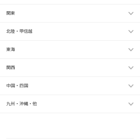
ールをお送りいただけると幸いで
す。折り返しご連絡いたしますので
関東
よろしくお願いいたします。
北陸・甲信越
東海
関西
中国・四国
九州・沖縄・他