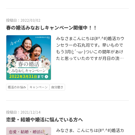
う方が相手のいろんなことが感じ取
【ベルジョア】はリラクゼーション
れるのでいいなぁと思うんですよ
サロンを併設しています。ご新規の
ね。昭和感丸だしかもしれませんが
お客様にどうして当店をお選びいた
(笑) ただ、そんな生きにくくなって
投稿日：2022/03/02
だいたのですか？とお伺いするとHO
春の婚活みなおしキャンペーン開催中！！
しまったなかでもお家での過ごし方
TPEPPERBeautyの口コミをご覧い
をより楽しむアイデアがたくさん生
みなさまこんにちは(#^.^#)婚活カウ
ただいてご来店いただくことが多い
まれたりして新しい発見もあるんで
ンセラーの石丸司です。早いもので
です。自分で申し上げるのも大変恐
すよね。 先日テレビを見ていたら偏
もう3月(;´･ω･)ついこの間年があけ
縮なのですが私自身の人柄を褒めて
差値39から東京大学に合格した女性
たと思っていたのですが月日の流れ
いただいている内容が多くここに間
の特集をしていて受験勉強で心がけ
はあっという間ですね。先月天皇誕
違いないと思っていただけているよ
ていたことで『寝る時に後悔のない
生日の際の陛下の他者の置かれた状
うです。実は、かなりのおっちょこ
ように過ごしていた』と話されてい
況にも想像力を働かせ、異なる立場
ちょいな私はそのボロが出ないよう
て、こんなに若い方が1日を大切に過
にあったり、異なる考えを持つ人々
に頑張っているのでそれを伺うとか
ごす努力をされていたことに感動し
婚活のお悩み
キャンペーン
自分磨き
にも配慮し、尊重し合える寛容な社
なりのプレッシャー(笑) あと、もう
ました。春休みでダラダラな私の子
会が築かれていくことを願っており
ひとつがスタッフ写真。この人なら
供たちにもぜひそう感じてほし
ます。このお言葉に本当にその通り
大丈夫だろうと感じていただいてい
い・・・(笑) そう、結局どんな世の
だなと感じました。婚活だけではな
るようなのです。 あたたかいお客様
投稿日：2021/12/14
中になったとしてもその中で、いか
く人間関係を構築していくうえで思
恋愛・結婚や婚活に悩んでいる方へ
に支えていただきとてもありがたい
に楽しく後悔のない1日を積み重ねて
いやりはとても大切ですよね。改め
です。 リラクゼーションはお客様の
生きていくことが大切なんだと改め
みなさま、こんにちは(#^.^#)婚活カ
て人とのつながりを大事にしていき
おカラダに触れるお仕事です。そし
て感じながら過ごすようになりまし