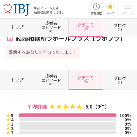
東証プライム上場
結婚相談所探しはIBJ
閲覧履歴
キープ
メニュー
成婚者
クチコミ
ブログ
ホーム
広島県の結婚相談所
広島県広島市
広島県広島市中区
広島県広島市中区大手町
トップ
エピソード
(9)
(4)
(0)
結婚相談所ラポールプラス【ラポプラ】
婚活するあなたを全力で推します！
成婚者
クチコミ
ブログ
トップ
エピソード
(9)
(4)
(0)
平均評価
5.0
（9件）
★
5
100%
★
4
0%
★
3
0%
★
2
0%
★
1
0%