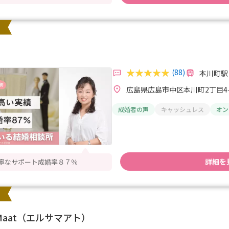
(88)
本川町駅
広島県広島市中区本川町2丁目4-
成婚者の声
キャッシュレス
オン
詳細を
寧なサポート成婚率８７％
aMaat（エルサマアト）