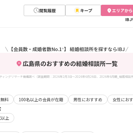
閲覧履歴
キープ
エリアから
IB
【会員数・成婚者数No.1
】 結婚相談所を探すならIBJ
＼
／
※
広島県のおすすめの結婚相談所
一覧
ケティングリサーチ機構調べ（調査期間：2026年2月3日～2026年6月26日、2026年6月期_結婚相
が無料
100名以上の会員が在籍
男性におすすめ
女性にお
む
代以上