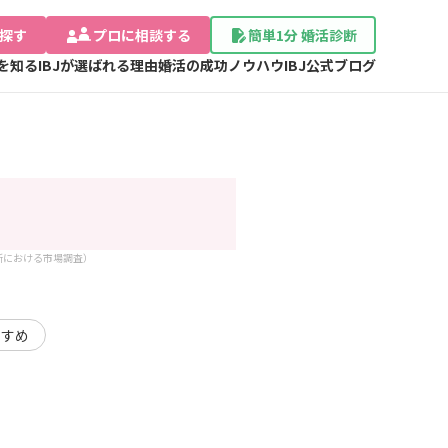
探す
プロに相談する
簡単1分 婚活診断
Jを知る
IBJが選ばれる理由
婚活の成功ノウハウ
IBJ公式ブログ
談所における市場調査）
すすめ