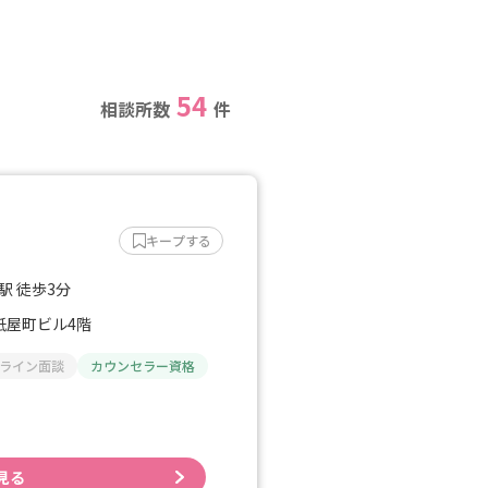
54
相談所数
件
キープする
駅 徒歩3分
 紙屋町ビル4階
ライン面談
カウンセラー資格
見る