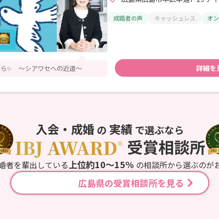
成婚者の声
キャッシュレス
オン
詳細を
ら✨ ～シアワセへの近道～
入会・成婚
実績
の
で選ぶなら
上位約10〜15%
婚者を輩出している
の相談所から選ぶのが
広島県の受賞相談所を見る