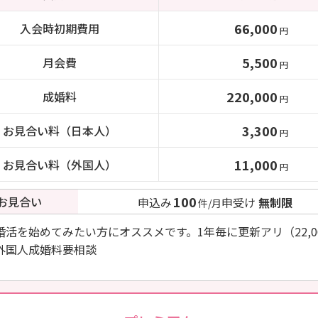
66,000
入会時初期費用
円
5,500
月会費
円
220,000
成婚料
円
3,300
お見合い料（日本人）
円
11,000
お見合い料（外国人）
円
100
お見合い
申込み
申受け
無制限
件/月
婚活を始めてみたい方にオススメです。1年毎に更新アリ（22,0
外国人成婚料要相談