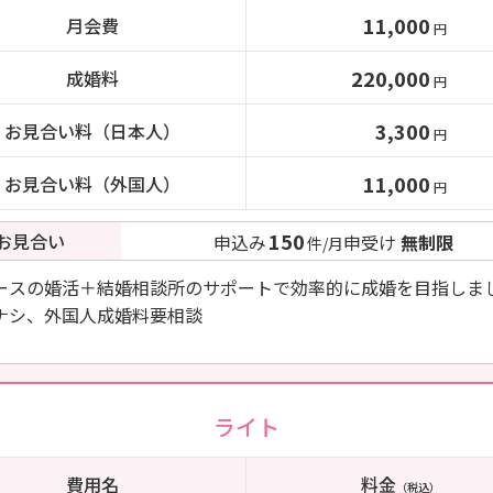
11,000
月会費
円
220,000
成婚料
円
3,300
お見合い料（日本人）
円
11,000
お見合い料（外国人）
円
150
お見合い
申込み
申受け
無制限
件/月
ースの婚活＋結婚相談所のサポートで効率的に成婚を目指しま
ナシ、外国人成婚料要相談
ライト
費用名
料金
（税込）