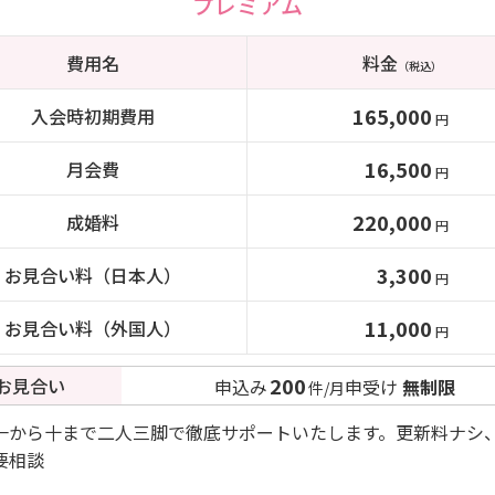
プレミアム
費用名
料金
（税込）
165,000
入会時初期費用
円
16,500
月会費
円
220,000
成婚料
円
3,300
お見合い料（日本人）
円
11,000
お見合い料（外国人）
円
200
お見合い
申込み
申受け
無制限
件/月
一から十まで二人三脚で徹底サポートいたします。更新料ナシ
要相談