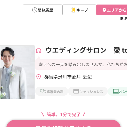
閲覧履歴
キープ
エリアから
IB
ウエディングサロン 愛 to
幸せへの一歩を踏み出しませんか。私たちが
群馬県渋川市金井  近辺
成婚者の声
キャッシュレス
オン
簡単、1分で完了