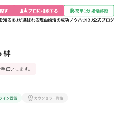
探す
プロに相談する
簡単1分 婚活診断
Jを知る
IBJが選ばれる理由
婚活の成功ノウハウ
IBJ公式ブログ
 絆
お手伝いします。
ライン面談
カウンセラー資格