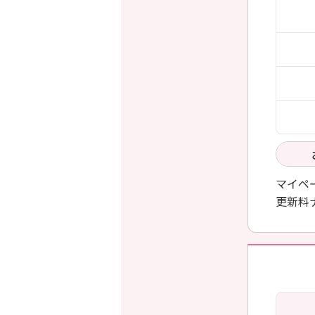
マイペ
更新料