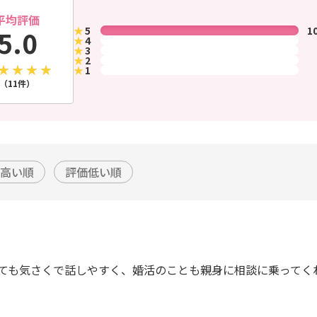
平均評価
★
5
1
5.0
★
4
★
3
★
2
★
1
（11件）
高い順
評価低い順
ても気さくで話しやすく、婚活のことも親身に相談に乗ってく