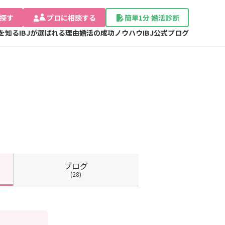
探す
プロに相談する
簡単1分 婚活診断
Jを知る
IBJが選ばれる理由
婚活の成功ノウハウ
IBJ公式ブログ
ブログ
(28)