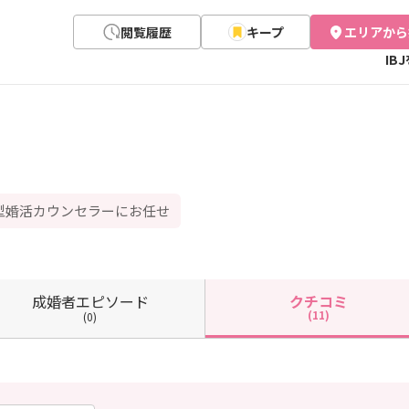
閲覧履歴
キープ
エリアから
IB
型婚活カウンセラーにお任せ
成婚者
エピソード
クチコミ
(11)
(0)