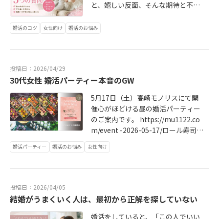
と、嬉しい反面、そんな期待と不安
が入り混じるお気持ちになる方も多
いのではないでしょうか。実は、婚
婚活のコツ
女性向け
婚活のお悩み
活サロンMU（エムユー）でトントン
拍子に成婚が決まっていくカップル
ほど、相手の条件を探るような質問
投稿日：2026/04/29
ではなく、「お互いの価値観を確か
30代女性 婚活パーティー本音のGW
め合い、歩み寄るための会話」をと
ても大切にされています。今回は、
5月17日（土）高崎モノリスにて開
成婚を引き寄せるために真剣交際中
催心がほどける昼の婚活パーティー
だからこそ彼に聞いてほしい「愛と
のご案内です。 https://mu1122.co
絆が深まる5つの質問」をご紹介しま
m/event -2026-05-17/ロール寿司や
す！意外と聞いていない方が多いの
一口サイズの華やかなスイーツ。見
が、この質問です。最初に惹かれた
婚活パーティー
婚活のお悩み
女性向け
た目も可愛くて、思わず写真を撮り
理由やキュンとした瞬間を知ること
たくなるような空間。実際にこれま
で、お互いの魅力を再確認でき、二
で開催したパーティーでも「素敵な
人の原点に戻ることができます。ち
会場と食事で緊張がほぐれました
投稿日：2026/04/05
ょっと照れくさいかもしれません
😊」という声がとても多いです。最
結婚がうまくいく人は、最初から正解を探していない
が、彼からの素直な言葉は、あなた
初は少し緊張していた方同士でも
自身の自信にもしっかり繋がります
「どれが好きですか？」「こういう
婚活をしていると、「この人でいい