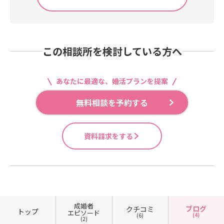
し進んでみるこの力を持っている人
その行動力を心から褒めています。
ても聞く勇気が出ない…」そんな時
特徴です🌿「ちょっと気になる」そ
です。婚活で大切なのは、完璧な人
最初は緊張していた表情が、少しず
は、どうか一人で悩まずにご相談く
の気持ちだけで、十分です。今年のG
を探すことではなく、ふたりで心地
つやわらぎ、ゆっくり不安を話して
ださいね。婚活サロンMUでは、お一
Wをいつも通りで終わらせるかそれ
いい関係を作っていけるか。では実
くださる時間が私はとても好きで
人おひとりの交際状況や彼のタイプ
とも「あの時動いてよかった」と思
際に、どうすれば関係を育てる力が
す。今まで誰にも言えなかった気持
に合わせて、結婚につながるコミュ
この相談所を検討している方へ
える時間にするか。その違いは、ほ
身につくのでしょうか。今日からで
ちを、自分の言葉で話してみること
ニケーションを丁寧にアドバイス・
んの小さな一歩です。婚活パーティ
きる小さな行動を3つご紹介します。
で、皆さん必ず新しい気づきがあり
サポートしています。大切なのは、
ーで、新しい出会いに触れてみませ
「なんとなく違う」で終わらせず、
ます。自分と向き合い、良い面もそ
あなたに最適な、婚活プランを提案
単に「好き」を確かめ合うことでは
んか？詳細&お申し込みはこちらか
何に違和感を持ったのかを言葉にし
うでない面も認めてあげること。そ
なく、「この人となら、どんなこと
ら https://mu1122.com/event -202
てみること。会話のテンポなのか、
無料相談を予約する
こから婚活は大きく変わっていきま
も乗り越えて幸せな結婚生活を送れ
6-05-17/現在、女性のお申し込みが
距離感なのか、まだ知らない部分な
す。気持ちが整うと、準備もスムー
そう」とお互いに思える関係を育ん
先行しています！ご縁はタイミング
のか。言語化すると、思い込みだっ
ズに進み、活動も前向きにスタート
でいくこと。その温かい積み重ねこ
がとても大切です。来年のGWは“好
たと気づくことがあります。気にな
できるんです。そしてその一歩の先
資料請求をする
そが、幸せな成婚への一番の近道だ
きな人と過ごしている自分”でいられ
ることがあった時は、すぐ判断せ
には、きっと素晴らしいご縁が待っ
と考えています。あなたの真剣交際
るように✨その一歩を、ここから始
ず、次に会った時にひとつ質問して
ています。アプリやこれまでの婚活
が、最高の未来へ繋がりますよう
めてみてくださいお会いできるのを
みましょう。たとえば「休日って普
でうまくいかず、少し自信をなくし
に！
楽しみにしています！ https://mu11
段どんなふうに過ごしますか？」そ
てしまった方も大丈夫です。婚活
22.com/event -2026-05-17/
んな小さな質問でも、価値観が見え
は、あなたに合った方法と進め方が
て距離が縮まります。結婚は最初か
見つかるだけで大きく変わります。
成婚者
ブログ
クチコミ
ら100％の確信で進むものではあり
ひとりで頑張りすぎず、まずは今の
トップ
エピソード
(4)
(6)
(2)
ません。「もう少し知ってみたい」
お気持ちを安心してお話しください