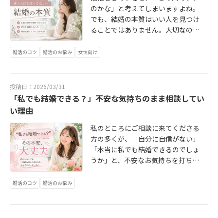
よ。「どんな時間を心地よいと感じ
素敵な場所、来る機会あまりないで
のかな」と考えてしまいますよね。
るのか」幸せの感じ方は人それぞれ
すよね」そんな何気ない会話から、
でも、結婚の本質はいい人を見つけ
です。結婚生活は、イベントのよう
自然と笑顔が増えていきます。以前
ることではありません。大切なの
な特別な日よりも「何気ない日常の
ご参加された30代女性の会員様も
は、不完全なふたりで関係を育てて
積み重ね」。だからこそ、お互いの
「最初は不安でしたが、美味しいも
いくこと。実はここを知らないまま
婚活のコツ
婚活のお悩み
女性向け
「幸せの基準」を知っておくことは
のを食べながらだと自然に話せまし
婚活すると、せっかくのご縁を早く
とても大切です。どんなに仲が良い
た」とお話しされていました。ふと
手放してしまうことがあります。本
夫婦でも、意見が食い違うことはあ
した瞬間に感じるんです。「隣に、
日は、その違いをお伝えします✨婚
ります。そんな時、「少し一人にな
投稿日：2026/03/31
好きな人がいたらもっと楽しいの
活ではつい、・条件は合っている
って頭を冷やしたい」「その日のう
「私でも結婚できる？」不安な気持ちのまま相談してい
に」って😌その“何気ない願い”が叶
か・会話は盛り上がったか・違和感
ちに話し合って解決したい」など、
い理由
うきっかけがこういう場所にはあり
はないかここで答えを出そうとしが
相手の「機嫌の直し方」や「理想の
ます。普段は忙しく過ごしていると
ちです。でも結婚は、最初から正解
私のところにご相談に来てくださる
解決スタイル」を事前に知っておく
つい後回しにしてしまう婚活。でも
が見えるものではありません。むし
方の多くが、「自分に自信がない」
だけで、不要なすれ違いやこじれを
GWのようなタイミングで少し立ち止
ろ大切なのは、会いながら知ってい
「本当に私でも結婚できるのでしょ
防ぐことができます。少し勇気が要
まって考える方はとても多いです。
くこと。最初はピンと来なくても、2
うか」と、不安なお気持ちを打ち明
る質問ですが、これから長く一緒に
実際にご相談に来られる30代女性の
回、3回と会ううちに安心感が育つこ
けてくださいます。そんな時、私が
いるためには欠かせない一歩です。
多くが「まだ大丈夫と思っていたけ
とは本当によくあります。最初から
最初にお伝えするのは、「自信がな
大切なのは、指摘された時に否定と
婚活のコツ
婚活のお悩み
ど、周りが結婚していく中で少し焦
大盛り上がりではなかったご縁が、
くて大丈夫」「不安のない人なんて
受け取るのではなく、「もっと良い
りを感じて…」とお話しされます。
少しずつ深まってご成婚につながっ
いないよ」「結婚したいというまっ
関係を築くための前向きなヒント」
その気持ち、とても自然なもので
たケースはたくさんあります。違和
すぐな気持ちがあれば、きっとご縁
として受け止めること。「私はこう