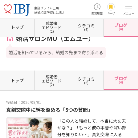
東証プライム上場
結婚相談所探しはIBJ
閲覧履歴
キープ
メニュー
成婚者
ブログ
クチコミ
ホーム
群馬県の結婚相談所
群馬県高崎市
婚活サロンMU（エムユー）
カウンセラー
トップ
エピソード
(4)
(6)
(2)
婚活サロンMU（エムユー）
婚活を知っているから、結婚の先まで寄り添える
成婚者
ブログ
クチコミ
トップ
エピソード
(4)
(6)
(2)
投稿日：2026/08/01
真剣交際中に絆を深める「5つの質問」
「この人と結婚して、本当に大丈夫
かな？」「もっと彼の本音や深い部
分を知りたい…」真剣交際に入る