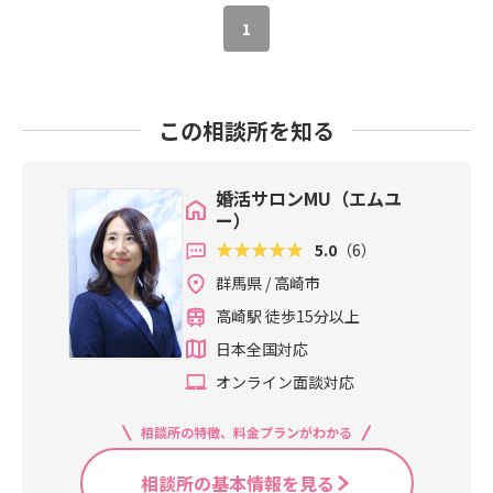
す。大切なのは焦ることではなく“気
感があると、「この人は違うかも」
はつながっていくよ」という言葉で
感じているよ」とあなたからも素直
1
づいた今、どう動くか”。以前パーテ
と思いやすいですよね。でも、違和
す。私自身も婚活を経験してきたか
に伝えることで、本音で付き合える
ィーに参加された方で「はじめてで
感がゼロの相手はいません。育った
らこそ、そのお気持ちはとてもよく
対等な関係が作られていきます。こ
緊張しましたが参加してみてよかっ
環境も、考え方も、価値観も違うか
わかります。私自身も婚活中は、
の質問は、婚活サロンMUでも特にお
たです」と笑顔でお話しくれた方が
らこそ、少しのズレは自然です。た
「本当に私にも合う人がいるのか
すすめしている大切な質問です！休
この相談所を知る
いました。その方は、パーティーで
とえば以前、ある女性会員様が初回
な」「頑張っても選ばれなかったら
日は家でゆっくり？それとも外出し
出会った男性とカップリング。未来
デート後に「悪い人ではないけど、
どうしよう」と、何度も不安になっ
たい？家族での旅行やイベントはど
は、ほんの少しの行動で変わりま
気持ちが向かないです」とおっしゃ
たことがありました。でも、無理に
のくらい楽しみたい？家事や仕事の
婚活サロンMU（エムユ
す。婚活パーティーは“特別な人が行
いました。そこで終わらせるのでは
誰かの理想に合わせようとするより
バランスはどうしたい？子どもがで
ー）
く場所”ではありません。実際に参加
なく、・何が引っかかったのか・何
も、ありのままの自分でいられるご
きたら、どんな家庭を築いていきた
5.0
（6）
される方の多くが「初めてで不安で
がまだ分かっていないのか・もう一
縁こそが大切だと気づいてから、気
い？具体的に結婚生活をイメージし
した」とおっしゃいます。だからこ
度会ったら見えるものはあるかを整
持ちがとても楽になったんです。だ
群馬県 / 高崎市
ながら話すことで、お互いの価値観
そ、少しだけ安心していただきたい
理してみたんです。すると、違和感
からこそ、無理に自分を変えようと
の一致や「ここは話し合いが必要だ
高崎駅 徒歩15分以上
ポイントを・無理に盛り上げようと
だと思っていたものが、ただ「まだ
しなくても大丈夫。ネガティブな部
な」というポイントが自然と見えて
しなくて大丈夫・笑顔で相手の話を
知らない部分」だったと気づけまし
日本全国対応
分がある自分も、まずはそのまま認
きます。ただデートを重ねるだけで
聞くだけでも印象は良くなります・
た。ここで関係が進む方はとても多
めてあげることから始めてほしいと
は見えてこないお互いの内面も、
オンライン面談対応
「楽しかったです」と最後に伝える
いです。結婚に向いている人は、条
思っています。自信がない中でも、
「深みのある会話」を重ねることで
だけでご縁はつながりやすくなりま
件で相手を見るのが上手い人ではあ
それでも一歩踏み出して相談に来て
明確になっていきます。「どんなタ
相談所の特徴、料金プランがわかる
す今回のパーティーはわくわくでき
りません。・ズレを調整する・気持
くださったこと。それは本当に、本
イミングで切り出せばいいか分から
る素敵な空間と美味しいお食事の中
ちを言葉にする・分からないまま少
当に大きな勇気です。私はいつも、
ない…」「聞きたいけれど、どうし
相談所の基本情報を見る
で自然体のまま会話を楽しめるのが