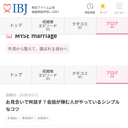
東証プライム上場
結婚相談所探しはIBJ
閲覧履歴
キープ
メニュー
成婚者
ブログ
クチコミ
ホーム
岐阜県の結婚相談所
岐阜県岐阜市
MYSE marriage
カウンセラーブログ一覧
トップ
エピソード
(6)
(0)
(0)
MYSE marriage
外見から整えて、選ばれる自分へ
成婚者
ブログ
クチコミ
トップ
エピソード
(6)
(0)
(0)
投稿日：2026/03/12
お見合いで何話す？会話が弾む人がやっているシンプル
なコツ
お見合い
男性向け
女性向け