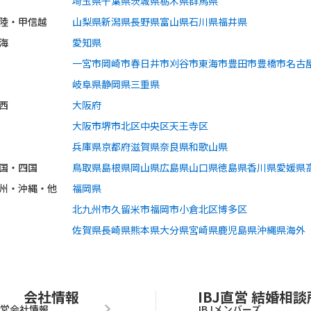
埼玉県
千葉県
茨城県
栃木県
群馬県
陸・甲信越
山梨県
新潟県
長野県
富山県
石川県
福井県
海
愛知県
一宮市
岡崎市
春日井市
刈谷市
東海市
豊田市
豊橋市
名古
岐阜県
静岡県
三重県
西
大阪府
大阪市
堺市
北区
中央区
天王寺区
兵庫県
京都府
滋賀県
奈良県
和歌山県
国・四国
鳥取県
島根県
岡山県
広島県
山口県
徳島県
香川県
愛媛県
州・沖縄・他
福岡県
北九州市
久留米市
福岡市
小倉北区
博多区
佐賀県
長崎県
熊本県
大分県
宮崎県
鹿児島県
沖縄県
海外
会社情報
IBJ直営 結婚相談
運営会社情報
IBJメンバーズ