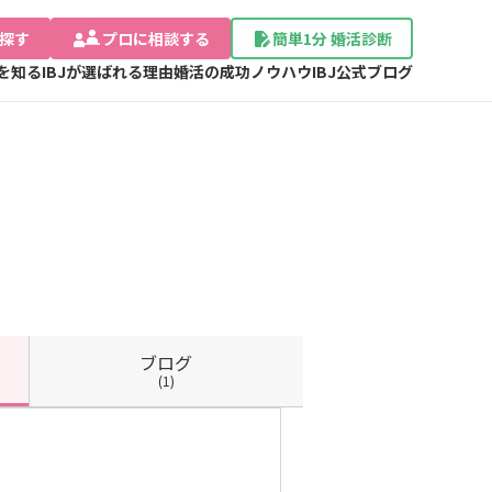
探す
プロに相談する
簡単1分 婚活診断
Jを知る
IBJが選ばれる理由
婚活の成功ノウハウ
IBJ公式ブログ
ブログ
(1)