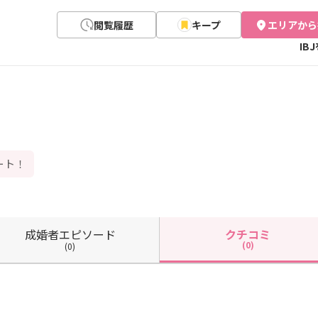
閲覧履歴
キープ
エリアから
IB
ート！
成婚者
エピソード
クチコミ
(0)
(0)