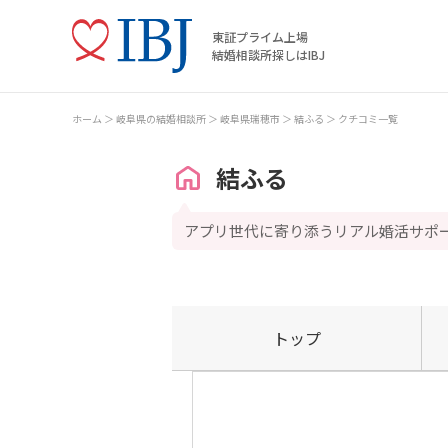
東証プライム上場
結婚相談所探しはIBJ
ホーム
岐阜県の結婚相談所
岐阜県瑞穂市
結ふる
クチコミ一覧
結ふる
アプリ世代に寄り添うリアル婚活サポ
トップ