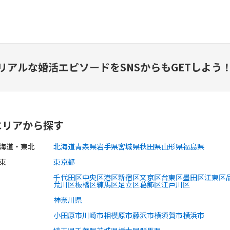
リアルな婚活エピソードを
SNSからもGETしよう
エリアから探す
海道・東北
北海道
青森県
岩手県
宮城県
秋田県
山形県
福島県
東
東京都
千代田区
中央区
港区
新宿区
文京区
台東区
墨田区
江東区
荒川区
板橋区
練馬区
足立区
葛飾区
江戸川区
神奈川県
小田原市
川崎市
相模原市
藤沢市
横須賀市
横浜市