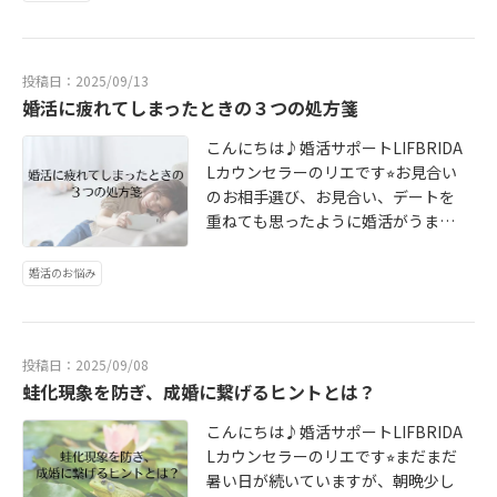
近いです♡アプリではどうしても写
で、「どうすればこの状況が一番良
「もっと頑張って 好きになっても
ですよ☆「いい人がいたら誰か紹介
うのは、多くの場合、「その相手を
の質問をはぐらかしたり、「うー
真や経歴を持ったり、隠したりしが
くなるか」という大人の視点で行動
らいたい」そうやって愛してくれな
してくれるだろう」「誘われたら行
失ったら、もう二度と幸せになれな
ん、何だろうね」と真剣に考えてく
ちですよね…相談所ではあなたらし
を選んでみてください。あなたが持
い人に執着する恋は自分をすり減ら
こう」と、出会いを待っていません
い」という勘違いをしているからで
れなかったりしたら、立ち止まって
さが最大の魅力になるので自然体で
つその優しさと知性を活かせば、必
投稿日：2025/09/13
してしまいます…そんな苦しい恋の
か？婚活は、スピード感が大切で
す。心のどこかで、以下のような固
ください。「なぜ、この人は自分の
OK♡プロフィールの写真撮影や文章
婚活に疲れてしまったときの３つの処方箋
ず長続きする、最高のパートナーシ
サイクルから抜け出し、本当の幸せ
す。良いご縁は、積極的に行動する
定観念に縛られていませんか？「男
大切なことを言葉にできないのだろ
作成はカウンセラーがアドバイスし
ップが築けますよ✨婚活に悩んだ
を掴むにはどうしたら良いのでしょ
人に巡ってきます！！「会う」ハー
とはこうあるべきだ」「女とはこう
う？」と向き合う必要があります。
こんにちは♪婚活サポートLIFBRIDA
ます☆あなたの良いところが最大限
ら・・・一度無料相談を受けてみま
うか？答えは・・・「自然に愛され
ドルを下げてみませんか？プロフィ
あるべきだ」「結婚とはこうでなく
無責任タイプ：自分の価値観を理解
Lカウンセラーのリエです⭐︎お見合い
に伝わるように一緒に作るので自然
せんか？ご予約はお電話・LINEまた
る関係を選ぶこと」です。恋愛には
ールで100点満点の相手はいませ
てはいけない」「この人がいないと
していない、または「あなたに合わ
のお相手選び、お見合い、デートを
体で自分に自信が持てますよ！なん
はHPから受け付けています(´∀｀)
２つのタイプがあります。これは相
ん。少しでも気になるなら、まずは
私の人生は完成しない」このような
せておけばいい」と軽く見ている可
重ねても思ったように婚活がうまく
といってもこれが1番の安心ポイン
手の都合に合わせ、常に気を使い顔
お見合いで会ってみましょう。自分
執着は、実は相手を愛しているので
能性があります。価値観を話すのが
いかないと「疲れたな・・・」と感
ト！最初の書類提出が多いので少し
色を伺う。自分の時間やお金を犠牲
から誘ってみませんか？デートの後
はなく、「自分の人生に必要な重要
苦手なタイプ：後で意見が衝突する
じることあると思います。たくさん
面倒くさくはありますが、安心には
婚活のお悩み
にしてまで相手に尽くそうとする。
も「楽しかったです。次は〇〇に行
なピース」だと一方的に決めつけて
のが嫌で、最初から深い話をしたく
の人と会うと、自分と考え方が全然
変えられないです◎偽りがないとい
相手の機嫌に振り回せされて感情が
きませんか？」と、次の約束を自分
いる状態です。この勘違いを解くこ
ないのかもしれません。いずれにし
合わない人に出会うこともあります
う安心感は婚活疲れを大幅に減らし
ジェットコースターのように不安定
から提案してみる勇気を持ちましょ
とが、解放への第一歩となります☆
ても、自分の大切なことをオープン
よね。お見合いの短い時間でも積み
てくれます(´∀｀)マッチングアプリ
になります。相手に何かしてあげた
う(´∀｀)結婚が遅れているのは、あ
執着に囚われている自分に気づいた
にできない人と、結婚生活の困難を
投稿日：2025/09/08
重なると疲れてしまうことは会員さ
では相談できる相手がいませんが、
とき、「ありがとう」と素直に喜ん
なたが努力していないからではあり
とき、試してほしい簡単なワークが
蛙化現象を防ぎ、成婚に繋げるヒントとは？
乗り越えるのは難しいでしょう。曖
ん皆さんが感じられることだと思い
相談所にはあなたの強い味方になっ
でくれる。こちらが困っているとき
ません♪(´▽｀)ただ、少しだけ「見
あります。口に出して、あるいは心
昧な答えにごまかされず、あなたの
ます。結婚というゴールまで走り続
てくれるカウンセラーがいます！！
に、何も言わなくても手を差し伸べ
方」や「行動パターン」を変えるだ
こんにちは♪婚活サポートLIFBRIDA
の中で、以下の言葉を唱えてみてく
気持ちを大切にしてくれるかどうか
けるには時には立ち止まって心と体
お相手の気持ちがわからなくなった
てくれる。お互いが「この人といる
けで、ご縁は一気に引き寄せられま
Lカウンセラーのリエです⭐︎まだまだ
ださい！！「まあ、いっか……」
を見極めてくださいね♡もし今、
を休ませることがとても大切です♪
時やデートでどこに行ったらいいか
と心地いいな」と感じ、無理なく愛
すよ♡今日から一つでも意識を変え
暑い日が続いていますが、朝晩少し
「どうでもいいや……」「私も自
「この人じゃなきゃダメだ」と執着
今日はそんな婚活疲れを感じている
わからないなど困った時にいつでも