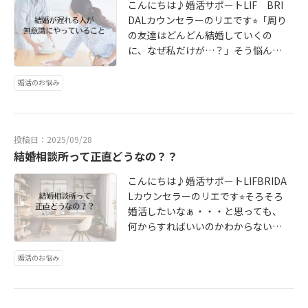
マホを置いてコーヒーを淹れる。デ
こんにちは♪婚活サポートLIF BRI
結婚生活を長続きさせるかをお話し
ートのドタキャンにショックを受け
DALカウンセラーのリエです⭐︎「周り
しますね♪たとえば、あなたは「毎
たとき→すぐに問い詰めず、親友に
の友達はどんどん結婚していくの
日LINEで繋がっていたい」タイプ。
「ちょっと聞いて！」と愚痴をこぼ
に、なぜ私だけが…？」そう悩んで
でも、お相手の彼は「LINEは業務連
す。たったこれだけで、その後の関
しまうのは、決してあなたが魅力的
絡程度で週に1回で十分」というタイ
係性は驚くほど変わります。一呼吸
でないからではありません♪いろん
婚活のお悩み
プだったとします。「じゃあ、間を
おくことで、冷静な大人の言葉が選
な経験を積んできたからこそ！無意
取って週に3回にしようか」と約束し
べるようになるからです。これは30
識のうちに「ご縁」を遠ざけてしま
て付き合い始めたとしましょう。あ
代後半の友人のお話です♪彼女は、
う習慣ができてしまっている可能性
なた：週3回のLINEでも、内心「毎
仕事で忙しくなると、急に連絡頻度
投稿日：2025/09/28
があります…今日は、結婚が遅れて
日したいのに…」と不満が溜まり、
が落ちることにいつも不安を感じて
結婚相談所って正直どうなの？？
しまう人が無意識にやっている3つの
彼からのLINEが来ない日は不安でい
いました。「彼は私を大切にしてい
特徴と、今日からできる改善策をお
っぱいになります。彼：週3回もLIN
こんにちは♪婚活サポートLIFBRIDA
ない」と思い、追い詰めるようなLIN
話しますね٩('ω')و20代の頃に描いた
Eを打つのが正直しんどい。「彼女
Lカウンセラーのリエです⭐︎そろそろ
Eをしてしまい、破局寸前に。私が
「結婚相手の理想像」を、そのまま
のために無理してるな」というスト
婚活したいなぁ・・・と思っても、
彼女に伝えたのは、「彼を変えよう
引きずっていませんか？「年収は絶
レスが溜まります。お互いが無理を
何からすればいいのかわからない人
とするのをやめて、ただ『理解』し
対に〇〇万円以上」「身長は〇〇cm
している状態では、どちらかが必ず
も多いと思います。とりあえずマッ
てみませんか？」ということ。彼女
以上で、高学歴で…」これらの条件
パンクしてしまいます。恋愛初期の
チングアプリ？？それとも結婚相談
の頭の中：「どうして私の寂しさを
婚活のお悩み
は、昔のあなたが必要としていたも
「好き」の気持ちでごまかせても、
所？？結婚相談所はちょっと敷居が
わかってくれないの？」彼を理解す
のかもしれません。でも、現在のあ
結婚して何十年も続けていくのは難
高いなぁ…と思われる方も少なくな
る言葉：「忙しいとき、連絡する余
なたは経済的にも精神的にも自立し
しいことです。だからこそ、毎日LIN
いと思います。「価格が高そう」
裕がないんだよね。 仕事に集中す
ていますよね(´∀｀)求めるべきは