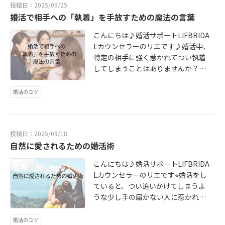
Eしたい人は、最初から毎日したい
投稿日：2025/09/25
「強引に進められたらどうしよう」
る彼の努力を応援しよう。」それか
「スペック」ではなく、「一緒にい
人を選ぶ方が圧倒的に長続きするん
婚活で相手への「執着」を手放すための魔法の言葉
「モテない人が行く場所でしょ」と
ら彼女は、「連絡がなくても、彼は
たら心が穏やかでいられる？」とい
です！！付き合う上で「大切にして
いうイメージの方が多いと思いま
きっと頑張っている」と考えるよう
う居心地の良さです☆例えば、「家
こんにちは♪婚活サポートLIFBRIDA
いるもの」を最初に聞くこと♪(´θ
す。でも、大丈夫(´∀｀)昔のイメー
にし、怒りではなく「体調大丈
事は分担したい」「休日は一緒に自
Lカウンセラーのリエです♪婚活中、
｀)ノ恋愛の質、そして結婚生活の幸
ジと今の結婚相談所は全然違います
夫？」という優しいLINEだけを送る
然を楽しみたい」といった、未来の
特定の相手に強く惹かれてつい執着
福度は、この「小さな価値観」が合
よ！！今日は結婚相談所への不安を
ようにしました。結果、彼は「俺の
価値観を優先して見てみましょう。
してしまうことはありませんか？返
うかどうかで決まります。しかし、
スッキリ解消できるリアルな３つの
ことを責めないで応援してくれる彼
結婚が遅れる人ほど、「一瞬のドキ
信が来ないと一日中落ち着かない。
お見合いや初デートでいきなり「あ
情報をお伝えしますね٩('ω')و結婚相
女が、かけがえのない存在だ」と感
ドキ」や「追いかける恋の刺激」を
他の異性との出会いが億劫になる。
なたの結婚観は？」なんて聞くの
婚活のコツ
談所は最後の砦と思われがちです
じ、プロポーズ！相手を変えようと
求めてしまいがちです。恋愛のドキ
相手の言動一つ一つに振り回されて
は、ちょっとかしこまりすぎですよ
が、実は逆なんです(´∀｀)1番安心
せず、ただ理解しようと向き合った
ドキは楽しいですが、結婚生活は
しまうそして、いいと思っていた相
ね。だから、軽いトーンで、自然に
そして、安全にあなたのペースで活
だけで、二人の関係は一気に穏やか
「平穏な日常」の積み重ねです。刺
手が急に離れていってしまうと悲し
聞いてみましょう！！「ちなみに、
動できますよ⭐︎本気で結婚する気がな
で揺るぎないものになりました♡感
激的な男性は、一緒にいて疲れてし
投稿日：2025/09/18
くて「あの人しかいないのに」「こ
〇〇さんは、お付き合いする上でど
い人を無理やり入れても成婚にはつ
情を上手に扱える人は、自分自身を
まったり、結婚生活が不安定になっ
自然に愛されるための婚活術
んないい人には出会えない」という
んなことを一番大切にしてるの？」
ながりません。話を聞いて本当に自
大切にしています。自分の不安を相
たりするリスクも高いです。「誠
考えに囚われてしまうことがありま
（例：「僕は一人の時間を 大
分に合っていて自分から進んで活動
手にぶつけるのではなく、自分で鎮
こんにちは♪婚活サポートLIFBRIDA
実」「穏やか」「約束を守る」「嘘
す。このような執着は、あなたの心
切にするかな」「私は連絡がマメな
できる人は成婚に繋がっていきます⭐︎
められるからです。30代後半からの
Lカウンセラーのリエです⭐︎婚活をし
をつかない」といった、結婚生活の
と時間を奪い、婚活のエネルギーを
方が 安心するよ」など）この
マッチングアプリのように最初に相
婚活は、感情の成熟度が試されま
ていると、つい追いかけてしまうよ
土台となる部分を評価しましょ
削ってしまいます…苦しい恋のルー
質問は、LINEの頻度、お金の使い
手の目的を探る必要がありません！
す。感情を我慢するのではなく、
うな少し手の届かない人に惹かれて
う！！最初はときめかなくても、安
プから抜け出し、本当の幸せを掴む
方、休日の過ごし方など、相手の
全員が「結婚」という同じ目標を持
「今は怒っているな」「今は不安な
しまうことはありませんか？「どう
心感から生まれる愛情は、長続きす
ための「執着の外し方」についてお
「譲れないライン」を知るための最
っているのでスタートからゴールが
んだな」と自分の感情を認めた上
すれば振り向いてもらえるだろう」
る幸せな結婚生活に欠かせないもの
婚活のコツ
話です٩('ω')و私たちが執着してしま
高のカギになります。もし相手がこ