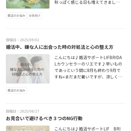
情を交換し合える。苦しい恋愛は、
てみてくださいね！婚活に悩んでい
秋っぽく感じる日も増えてきました
由。あの人も自由。」「私の人生も
している相手がいるなら、その執着
あなたにぜひ試して欲しい３つの処
気軽に相談できます♪お断りされて
あなたの時間と心を削っていくだけ
るなら・・・一度無料カウンセリン
ね！今日は蛙化現象を防ぎ、成婚に
自由。」この言葉は、あなた自身の
を手放すことで、あなたの心には新
方箋をお届けしますね♪(´θ｀)ノ
落ち込んだり、なかなかうまくいか
です。でも、自然に愛し合える関係
グを受けてみませんか？新たな道が
繋げるヒントとは？というお話です٩
心を「執着から解放する」ためのス
婚活のお悩み
女性向け
しいご縁を受け取る大きなキャパシ
「休む」ことに対して焦りや罪悪感
なかったり…そんな時も前向きなア
はありのままの自分でいられるた
開けるかもしれませんよ♡ご予約は
('ω')و蛙化は女性に多い現象かもしれ
イッチ♪「どうでもいい」というの
ティ（受け皿）が生まれます♪無理
を感じることがあるかもしれませ
ドバイスで気持ちをリセットできま
め、心は満たされてあなた自身がど
HP・LINEまたはお電話で受け付けて
ませんが「LINEの返信が来て急に冷
は、相手を軽視することではありま
して手に入れようとした愛ではな
ん。でも、疲れた状態で無理に活動
す♡「結婚相談所」という名前がち
んどん輝いていけます⭐︎そして相手か
います♪
めた」や「会う約束をしたとたん、
せんし、投げやりになることでもあ
く、自然に愛が循環する関係を選ん
を続けても良い出会いを引き寄せる
ょっと固く考えてしまいますが「婚
らも大切にされてその愛がさらにあ
投稿日：2025/09/02
萎えてしまう」など、婚活している
りません。相手に対する過度な期待
だ途端、素敵な出会いが訪れるもの
ことはできません。SNSで婚活の情
活を成功させるための習い事」のよ
なたを幸せにしてくれますよ♡本当
婚活中、嫌な人に出会った時の対処法と心の整え方
と何気ない一言やちょっとした言動
や重荷を手放し、自分の幸せは、
です⭐︎素敵な出会いを一緒に見つけま
報を見ていた方はまず、やめてみま
うなものです♪まずは無料カウンセ
に幸せな結婚は「奪い取る愛」の延
で突然気持ちが冷めてしまうという
「この人一人にかかっていない」こ
せんか？婚活に迷っているのなら、
しょう。そして、自分の好きなこと
リングを受けてみませんか？ご予約
こんにちは♪婚活サポートLIFBRIDA
長線上にはありません。自然に愛が
経験がある方も少なくないと思いま
とを自分自身に思い出させるための
一度無料カウンセリングを受けてみ
に没頭する時間を持ったり、好きな
はHP・LINEまたはお電話で受け付け
Lカウンセラーのリエです♪早いもの
循環する関係を選べるかどうかで、
す。せっかくのご縁を、ちょっとし
ものです♪(´θ｀)ノ相手は相手、私
ませんか？ご予約はHP・LINEまたは
場所を訪れるのも◎新しい視点や前
ています⭐︎
であっという間に8月も終わり9月で
あなたの人生は大きく変わりま
た理由でダメにしてしまわないため
は私。お互いに自由な意志を持つ独
お電話から受け付けています♪
向きな気持ちが湧いてきますよ♡婚
すね⭐︎まだまだ暑いですが、涼しくな
す！！・相手の言動を冷静に観察し
にもちょっとしたヒントをお話しま
立した存在だと再認識しましょう♪
活はとてもエネルギーがいります。
るにつれて活動もしやすくなるので
てみましょう！あなたが話している
すね⭐︎1.「理想の相手」ではなく「あ
執着を手放すことで、あなたの心に
新しい人と出会ったり、会話をした
冬のイベントシーズンに向けて楽し
時、相手は心から興味を持ってくれ
婚活のお悩み
りのままの自分」と向き合う蛙化現
は大きなスペースが生まれます！！
りお断りしたりされたり・・・仕事
んで婚活していきましょう♡で
ていますか？あなたの小さな変化に
象が起こる原因の１つは自分の中で
心がいっぱいの状態では、新しいも
をしながら婚活をするのは時間的に
も・・・婚活しているとお見合いで
気づいてくれますか？・自分の心地
作り上げた「理想の相手像」と「現
のを受け取る余地がありません。で
も精神的にも金銭的にも大変なこと
すごく印象が悪い人やデリカシーの
よさを基準にしてみましょう。一緒
実の相手」のギャップに戸惑ってし
投稿日：2025/08/27
も、執着を手放してできたスペース
です。たまには自分を褒めて欲しか
ない人、考え方が全然違う人に出会
にいる時心からリラックスして、自
お見合いで避けるべき３つのNG行動
まうことです。これは理想の相手を
には、驚くほど良いものが舞い込ん
ったものを購入したり、エステに行
うことってありますよね。相手に悪
分らしくいられていますか？・「頑
求めすぎていると陥ってしまう現象
できます(´∀｀)その結果・・・・良
ったり、美味しいものを食べてリフ
気はなくても、嫌な思いをしたり、
こんにちは♪婚活サポートLIF BRI
張らない」勇気を持つ連絡がなくて
なので、理想の相手を求めすぎるの