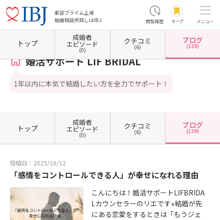
東証プライム上場
結婚相談所探しはIBJ
閲覧履歴
キープ
メニュー
成婚者
ブログ
クチコミ
ホーム
岐阜県の結婚相談所
岐阜県岐阜市
婚活サポート LIF BRIDAL
カウンセラーブロ
トップ
エピソード
(139)
(6)
(0)
婚活サポート LIF BRIDAL
1年以内に本気で結婚したい方を全力でサポート！
成婚者
ブログ
クチコミ
トップ
エピソード
(139)
(6)
(0)
投稿日：2025/10/12
「感情をコントロールできる人」が幸せになれる理由
こんにちは！婚活サポートLIFBRIDA
Lカウンセラーのリエです⭐︎結婚が先
にある恋愛をするときは「もうジェ