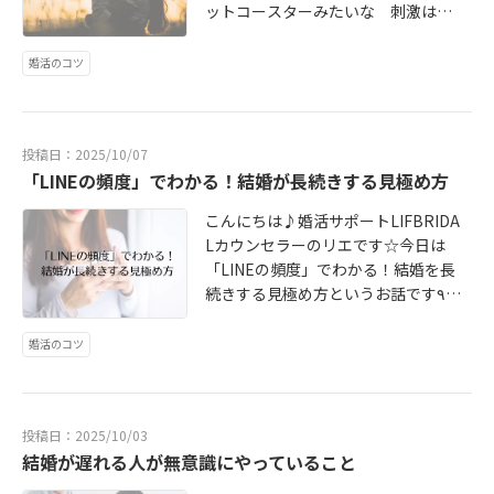
ットコースターみたいな 刺激はい
らないな」「穏やかで安心できる関
係がいい」って思いますよね♪(´θ
婚活のコツ
｀)ノ長く幸せな結婚生活を送るため
の秘訣、それは「愛情をコントロー
ルする力」にあるんです。「コント
投稿日：2025/10/07
ロール」というと難しそうですが、
「LINEの頻度」でわかる！結婚が長続きする見極め方
要は感情を我慢することじゃなく
て、上手に扱えること。私が見てき
こんにちは♪婚活サポートLIFBRIDA
た中で、この力が強い人ほど、スル
Lカウンセラーのリエです☆今日は
ッと結婚して幸せを掴んでいます⭐︎過
「LINEの頻度」でわかる！結婚を長
去の恋愛を思い出してみてくださ
続きする見極め方というお話です٩
い。関係がギクシャクしたのって、
('ω')و「いい感じの人と付き合い始め
たいてい「カッとなった一言」や
たけど、なんかモヤモヤする…」
婚活のコツ
「不安になった時の過剰な連絡」が
「ちょっと我慢してるけど、このま
きっかけじゃありませんでしたか？
まで大丈夫かな…」婚活で誰もがぶ
怒りや悲しみが込み上げてきたと
つかる壁、それが「付き合い始めの
き、すぐに反応するのをやめてみま
投稿日：2025/10/03
違和感」です。今日は、LINEのやり
しょう。LINEのメッセージを見てム
結婚が遅れる人が無意識にやっていること
取りを例に、その違和感を放置せず
ッとしたとき→すぐに返信せず、ス
に最初に確認すること」が、いかに