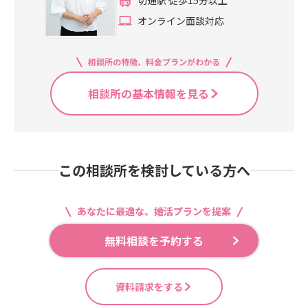
ンセラーに話してスッキリするのも
は初対面同士で緊張する方が多くい
うことが多いです。趣味や仕事に集
しれませんよ☆ご予約はHP・LINEま
付けています！！
一つの方法です♪他にも好きなもの
らっしゃるので静かになる時間を埋
オンライン面談対応
中したり、友人や家族との時間を大
たはお電話で受け付けています！
を食べたり好きな音楽を聴いたりし
めるように一問一答で「お仕事
切にしたり婚活以外の自分磨きをす
て気分を変えるのも◎また、冷静に
は？」「ご趣味は？」「休日は何を
ることで相手のありのままの魅力を
相談所の特徴、料金プランがわかる
頑張れた自分を褒めてあげましょう
してますか？」など質問してしまい
素直に受け入れられるようになりま
♡3.出会いを分析して次につなげる
がちですが、どんどん違う質問をす
す♪蛙化現象は悪いことばかりでは
相談所の基本情報を見る
ただ嫌な経験で終わらせるのではな
るより、その話を広げて質問したり
ありません☆あなたは「本当の自
く次に活かせすための学びにするこ
少し自分の話を混ぜたりすると話が
分」の気持ちと向き合うチャンスで
とも重要です。相手のプロフィール
楽しい方向へと進みやすいですよ！
す！どんな相手と将来にしたいの
を再確認したり自分の判断基準を見
また、自分の話を一方的にし続ける
か、考えるきっかけになります♡婚
直したりして次の出会いに活かして
のもNG相手の方は自分に興味がない
活がうまくいかない・・・どんな人
この相談所を検討している方へ
いきましょう♪婚活はいい出会いば
のかな・・・と感じてしまいます。
が自分に合うかわからない・・・そ
かりではありません。でも、嫌な出
お互いの話をバランスよくできるよ
んな方はぜひ一度無料カウンセリン
会いも自分の成長につながることに
うに心がけましょう♪(´θ｀)ノ3.ネ
グを受けてみてくださいね♪(´θ｀)
あなたに最適な、婚活プランを提案
なりますよ^_^大切なのはその嫌な
ガティブな言葉が多い「仕事で疲れ
ノ新しい考え方に出会えるかもしれ
経験にあなたの心を支配させないこ
ていて・・・」「あまり寝れていな
ません♡ご予約はHP・LINEまたはお
無料相談を予約する
とです♡婚活がうまくいかない
くて・・・」などネガティブな発言
電話から受け付けています！！
方・・・いつでも気軽にご相談くだ
が増えるとマイナスの印象を与えて
さいね！あなたのペースで幸せな結
しまいます。ポジティブな言葉と明
資料請求をする
婚をつかむお手伝いをさせていただ
るい表情を心がけましょう！「お会
きます⭐︎無料カウンセリングのご予約
いできてとても嬉しいです」や「と