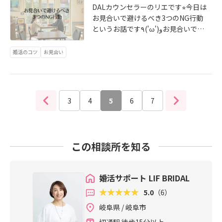
い出会いが舞い込む！執着がなくな
レッシュ☆また、頑張った自分を振
心が折れてしまいそうになり婚活が
DALカウンセラーのリエです⭐︎今日は
も、すぐに追いLINEをしない。相手
ではなく、「ありのままの自分を理
り、軽やかで魅力的なオーラを放つ
り返り書き出してみるのも良い方法
嫌になってしまうこともあると思い
お見合いで避けるべき3つのNG行動
の返信が遅くても落ち着いて待って
解してくれる相手」を見つけること
ようになります⭐︎そうすると、あなた
ですよ！なぜ婚活を始めたのか、最
ます。そんな時にどう対処して気持
というお話です٩('ω')وお見合いでは
みましょう♪あなたが本当に大切に
に切り替えると良いですね！2.「ロ
のありのままを愛してくれる、本当
初の気持ちを思い出してみましょ
ちを切り替えたらいいのか３つのス
「またお会いしたいです！」この一
すべきは、相手の顔色を伺って得た
マンチックな非日常」ではなく「リ
に相性の良い人が引き寄せられてき
う！いつの間にか「結婚」という目
テップをご紹介しますね！1.その場
言が次のステップに進む鍵です！で
一時の安心ではなくありのままの自
婚活のコツ
お見合い
アルな日常」を想像するお見合いや
ます。・自分の人生が充実する！相
標に囚われ、本来の目的を見失って
で冷静に対処する嫌な気持ちになっ
も、自分では気づかないうちに「も
分を愛してくる人の存在です♡「頑
デートはお互いに良い部分を見せ合
手のことばかり考えていたエネルギ
いませんか？婚活の目的は条件に合
ても、こちらも感情的になってしま
う会わなくてもいいかな…」と思わ
張って手にいれる愛」を手放し、
う非日常の時間です。でも、結婚生
ーを、仕事や趣味、自分磨きに使え
う人を見つけることではありませ
うのは避けたいです。できるだけ冷
れてしまうNG行動があります。1.過
「自然に循環する愛」を選べるよう
活は日常の積み重ねとなります。い
るようになります。・本当に大切な
ん。自分らしい幸せな人生を誰かと
静に対処しましょう！価値観の違い
去の恋愛話や離婚原因を深掘りする
全力でサポートさせていただきます
い部分だけではなく、例えばスーパ
ものが見える！執着が消えると、相
3
4
5
6
7
共に一緒に歩むことです♡もう一度
を話されてイラっとしても「そうい
「前の彼とはどうして別れたんです
(´∀｀）ぜひ一度無料カウンセリン
ーに一緒に買い物に行く姿や毎日の
手の小さな欠点や、自分にとって本
理想の結婚生活を具体的にイメージ
うお考えなんですね」などと曖昧な
か？」など、気になるところではあ
グを受けてみてくださいね☆ご予約
家事や食事のイメージが相手の人と
当に譲れない価値観が冷静に見える
して一人で抱え込まず、カウンセラ
返事で乗り越えて口論になるような
りますが初対面では1番避けるべき質
はHP・LINEまたはお電話から受け付
できるか・・・二人で過ごす何気な
ようになり、良い決断ができるよう
ーや信頼できる人に思っていること
ことは避けましょう。差し障りのな
問の１つ。過去の恋愛や結婚生活に
けています。
い日常が想像できるかを考えてみま
になります。執着を手放した時こ
この相談所を知る
を話すとスッキリしますよ(´∀｀)な
い話をするなどして時間を過ごしま
ついては信頼関係ができていない相
しょう(´∀｀)3.「心の余裕」を持つ
そ、婚活が劇的に好転し始めます♡
かなか婚活がうまくいかない方はぜ
しょう。2.その日のうちに気持ちを
手にとってはとてもデリケートな話
蛙化現象は相手に自分の気持ちを一
苦しい恋にしがみつくのではなく、
ひ一度無料カウンセリングを受けて
切り替える嫌な出来事を引きずって
題です。恋愛観や結婚観を聞くなら
方的に押し付けてしまうことで起る
ありのままの自分を愛せる自由を選
婚活サポート LIF BRIDAL
みませんか？今まで自分で婚活して
しまうとモチベーションが下がって
「家庭を持ったらどんな休日を過ご
ことがあります。相手に過剰に期待
んでいきましょう♪婚活がなかなか
きたことと全然違う見方が見えてく
しまいます…できるだけ早く気持ち
5.0
（6）
したいか」など未来が想像できる会
したり自分がやってあげたのに何も
うまくいかないと感じているな
ることがあります(´∀｀)婚活の考え
をリセットすることが大切です！結
話を心がけましょう☆2.一方的に話
やってくれないと感じてしまった
岐阜県 / 岐阜市
ら・・・無料カウンセリングを受け
方が変わるかもしれませんよ♡ご予
婚相談所でのお見合いだったらカウ
し続けるor質問攻めにするお見合い
り…心の余裕がないと起こってしま
てみませんか？新しい扉が開くかも
約はHP・LINEまたはお電話から受け
切通駅 徒歩15分以上