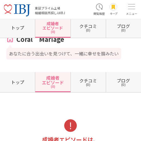
東証プライム上場
結婚相談所探しはIBJ
閲覧履歴
キープ
メニュー
成婚者
クチコミ
ブログ
ホーム
岐阜県の結婚相談所
岐阜県多治見市
Coral Mariage
成婚者エピソード一覧
トップ
エピソード
(0)
(0)
(0)
Coral Mariage
あなたに合う出会いを見つけて、一緒に幸せを掴みたい
成婚者
クチコミ
ブログ
トップ
エピソード
(0)
(0)
(0)
成婚者エピソードは、