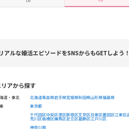
(3)
リアルな婚活エピソードを
SNSからもGETしよう
エリアから探す
海道・東北
北海道
青森県
岩手県
宮城県
秋田県
山形県
福島県
東
東京都
千代田区
中央区
港区
新宿区
文京区
台東区
墨田区
江東区
荒川区
板橋区
練馬区
足立区
葛飾区
江戸川区
神奈川県