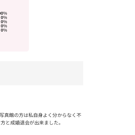
00%
0%
0%
0%
0%
、写真館の方は私自身よく分からなく不
な方と成婚退会が出来ました。