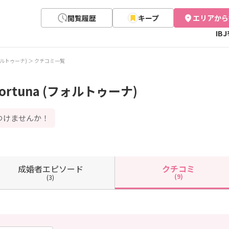
閲覧履歴
キープ
エリアから
IB
ォルトゥーナ)
クチコミ一覧
tuna (フォルトゥーナ)
つけませんか！
成婚者
エピソード
クチコミ
(9)
(3)