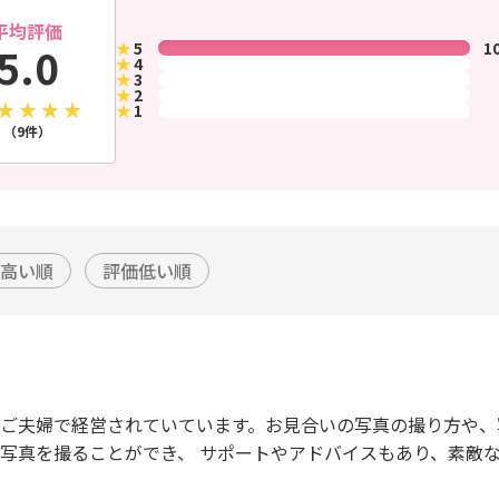
平均評価
★
5
1
5.0
★
4
★
3
★
2
★
1
（9件）
高い順
評価低い順
 ご夫婦で経営されていています。お見合いの写真の撮り方や
な写真を撮ることができ、 サポートやアドバイスもあり、素敵