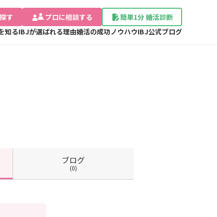
探す
プロに相談する
簡単1分 婚活診断
Jを知る
IBJが選ばれる理由
婚活の成功ノウハウ
IBJ公式ブログ
ブログ
(0)