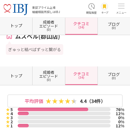
東証プライム上場
結婚相談所探しはIBJ
閲覧履歴
キープ
メニュー
成婚者
クチコミ
ブログ
ホーム
福島県の結婚相談所
福島県郡山市
ムスベル(郡山店)
クチコミ一覧
トップ
エピソード
(34)
(0)
(0)
ムスベル(郡山店)
ぎゅっと結べばずっと繋がる
成婚者
クチコミ
ブログ
トップ
エピソード
(34)
(0)
(0)
平均評価
4.4
（34件）
★
5
76%
★
4
12%
★
3
0%
★
2
0%
★
1
12%