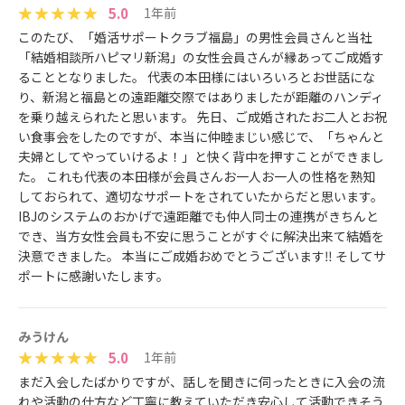
5.0
1年前
このたび、「婚活サポートクラブ福島」の男性会員さんと当社
「結婚相談所ハピマリ新潟」の女性会員さんが縁あってご成婚す
ることとなりました。 代表の本田様にはいろいろとお世話にな
り、新潟と福島との遠距離交際ではありましたが距離のハンディ
を乗り越えられたと思います。 先日、ご成婚されたお二人とお祝
い食事会をしたのですが、本当に仲睦まじい感じで、「ちゃんと
夫婦としてやっていけるよ！」と快く背中を押すことができまし
た。 これも代表の本田様が会員さんお一人お一人の性格を熟知
しておられて、適切なサポートをされていたからだと思います。
IBJのシステムのおかげで遠距離でも仲人同士の連携がきちんと
でき、当方女性会員も不安に思うことがすぐに解決出来て結婚を
決意できました。 本当にご成婚おめでとうございます‼ そしてサ
ポートに感謝いたします。
みうけん
5.0
1年前
まだ入会したばかりですが、話しを聞きに伺ったときに入会の流
れや活動の仕方など丁寧に教えていただき安心して活動できそう