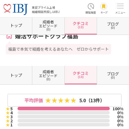
東証プライム上場
結婚相談所探しはIBJ
閲覧履歴
キープ
メニュー
成婚者
クチコミ
ブログ
ホーム
福島県の結婚相談所
福島県二本松市
婚活サポートクラブ福島
クチコミ一覧
トップ
エピソード
(13)
(0)
(0)
婚活サポートクラブ福島
福島で本気で結婚を考えるあなたへ ゼロからサポート
成婚者
クチコミ
ブログ
トップ
エピソード
(13)
(0)
(0)
平均評価
5.0
（13件）
★
5
100%
★
4
0%
★
3
0%
★
2
0%
★
1
0%